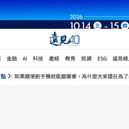
章
特輯
文章
大學升學、職涯攻略
遠
際
金融
AI
科技
產經
教育
民調
ESG
遠見線
國際
更
縣市施政調查全解析
金融
單
民調
盲點
如果隨便刷手機就能變厲害，為什麼大家還在為了
產經
電
好享生活
獨
專欄