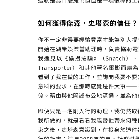
這就是為什麼提供價值是一項很棒的工
如何獲得傑森．史塔森的信任？
你不一定非得要經驗豐富才能為別人提
開始在湖岸娛樂當助理時，負責協助電影
我遇見以《偷拐搶騙》（Snatch）
Transporter）和其他著名電影而廣
看到了我在做的工作，並詢問我要不要
意料的要求，在那時感覺是件大事——
係。藉由與他開誠布公地溝通，並為他
即便只是一名剛入行的助理，我仍然取
我所做的，就是看看我能替他帶來何種
束之後，史塔森意識到，在投身於這件
行的計畫；這是2008年的事，社群