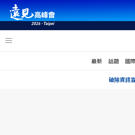
文
最新
最新
話題
國
雜誌目錄
活動
話題
AI
破除資訊
學堂
專題報導
科技
教育
遠見ON AIR
影音
合作