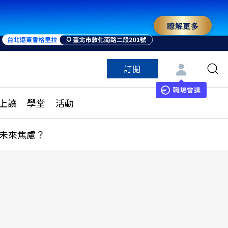
瞭解更多
訂閱
特色頻道
訂閱
見線上讀
ESG遠見
職場雷達
上讀
學堂
活動
多訂閱方案
城市學
刊購買
健康遠見
未來焦慮？
子報訂閱
華人精英論壇
享知識包
領導影響力學院