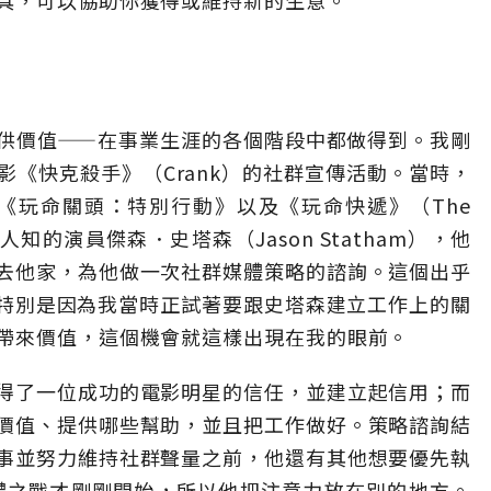
具，可以協助你獲得或維持新的生意。
供價值——在事業生涯的各個階段中都做得到。我剛
《快克殺手》（Crank）的社群宣傳活動。當時，
、《玩命關頭：特別行動》以及《玩命快遞》（The
為人知的演員傑森．史塔森（Jason Statham），他
去他家，為他做一次社群媒體策略的諮詢。這個出乎
特別是因為我當時正試著要跟史塔森建立工作上的關
帶來價值，這個機會就這樣出現在我的眼前。
得了一位成功的電影明星的信任，並建立起信用；而
價值、提供哪些幫助，並且把工作做好。策略諮詢結
事並努力維持社群聲量之前，他還有其他想要優先執
媒體之戰才剛剛開始，所以他把注意力放在別的地方。