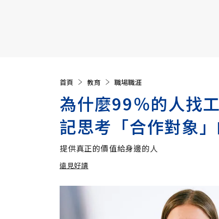
【遠見40週年慶】訂《遠見》贈實用家電3選1+暢銷好
首頁
教育
職場職涯
為什麼99％的人找
記思考「合作對象」
提供真正的價值給身邊的人
遠見好讀
加入追蹤
遠見好讀