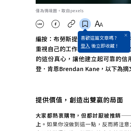
僅為情境圖。取自pexels
喜歡這篇文章嗎 ?
編按：布勞斯提供幫助時，並未期
登入
後立即收藏 !
重視自己的工作，也希望大眾可以
的這份真心，讓他建立起可靠的信
登．肯恩Brendan Kane，以下為
提供價值，創造出雙贏的局面
大家都熱衷購物，但都討厭被推銷—
上。
如果你沒做到這一點，反而將注意