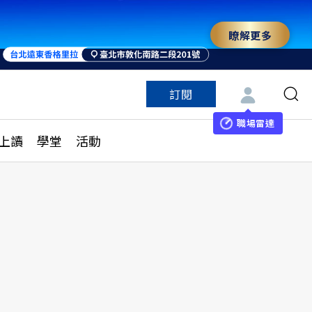
瞭解更多
訂閱
特色頻道
訂閱
見線上讀
ESG遠見
職場雷達
上讀
學堂
活動
多訂閱方案
城市學
刊購買
健康遠見
子報訂閱
華人精英論壇
享知識包
領導影響力學院