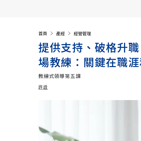
【遠見40週年慶】訂《遠見》贈實用家電3選1+暢銷好
首頁
產經
經營管理
提供支持、破格升職
場教練：關鍵在職涯
教練式領導第五課
許詮
加入追蹤
許詮