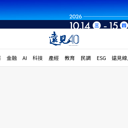
章
特輯
文章
大學升學、職涯攻略
遠
際
金融
AI
科技
產經
教育
民調
ESG
遠見線
國際
更
縣市施政調查全解析
金融
單
民調
產經
電
好享生活
獨
專欄