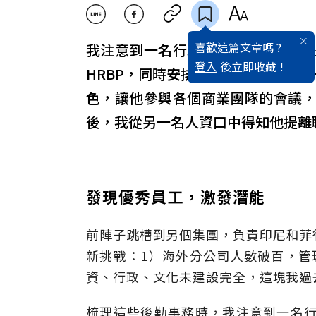
喜歡這篇文章嗎 ?
我注意到一名行政員工，意識到他
登入
後立即收藏 !
HRBP，同時安排每雙週一次的一
色，讓他參與各個商業團隊的會議
後，我從另一名人資口中得知他提離
發現優秀員工，激發潛能
前陣子跳槽到另個集團，負責印尼和菲
新挑戰：1）海外分公司人數破百，管
資、行政、文化未建設完全，這塊我過
梳理這些後勤事務時，我注意到一名行