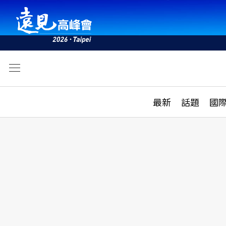
文
最新
最新
話題
國
雜誌目錄
活動
話題
AI
學堂
專題報導
科技
教育
遠見ON AIR
影音
合作