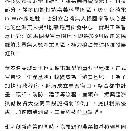
科技與農技的全面轉型，讓嘉義持續發光！在科技
部分，從零開始打造嘉義科學園區，吸引台積電
CoWoS廠進駐，也創立台灣無人機國家隊核心基
地的亞洲無人機AI創新應用研發中心、實現工業智
慧化管理的馬稠後智慧園區、即將於9月啟用的民
雄航太暨無人機產業園區，極力搶占先進科技發展
紅利。
華泰名品城動土也是城市轉型的重要里程碑，正式
宣告從「生產基地」蛻變成為「消費基地」！為了
加快行政程序，縣府成立專案窗口，整合都市計
畫、環評、消防、建照等流程，並頒布「振興經濟
獎勵投資大型商業設施補助條例」，提供稅賦優
惠，加速商業消費、工業科技並重轉型。
衝刺創新產業的同時，嘉義縣的農業根基積極朝向