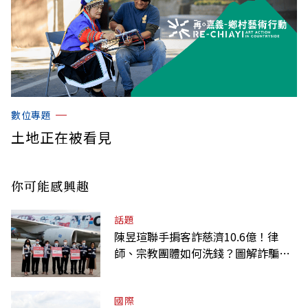
數位專題
土地正在被看見
你可能感興趣
話題
陳昱瑄聯手掮客詐慈濟10.6億！律
師、宗教團體如何洗錢？圖解詐騙關
係網
國際