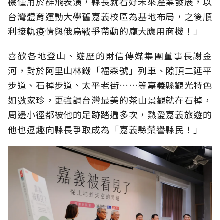
機僅用於群飛表演，縣長就看好未來產業發展，以
台灣體育運動大學舊嘉義校區為基地布局，之後順
利接軌疫情與俄烏戰爭帶動的龐大應用商機！」
喜歡各地登山、遊歷的財信傳媒集團董事長謝金
河，對於阿里山林鐵「福森號」列車、隙頂二延平
步道、石棹步道、太平老街……等嘉義縣觀光特色
如數家珍，更強調台灣最美的茶山景觀就在石棹，
周邊小徑都被他的足跡踏遍多次，熱愛嘉義旅遊的
他也逗趣向縣長爭取成為「嘉義縣榮譽縣民！」