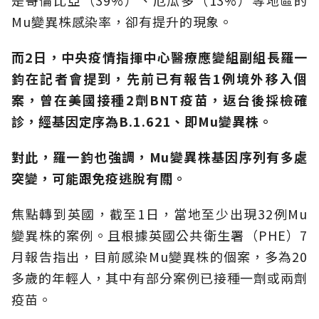
是哥倫比亞（39%）、厄瓜多（13%）等地區的
Mu變異株感染率，卻有提升的現象。
而2日，中央疫情指揮中心醫療應變組副組長羅一
鈞在記者會提到，先前已有報告1例境外移入個
案，曾在美國接種2劑BNT疫苗，返台後採檢確
診，經基因定序為B.1.621、即Mu變異株。
對此，羅一鈞也強調，Mu變異株基因序列有多處
突變，可能跟免疫逃脫有關。
焦點轉到英國，截至1日，當地至少出現32例Mu
變異株的案例。且根據英國公共衛生署（PHE）7
月報告指出，目前感染Mu變異株的個案，多為20
多歲的年輕人，其中有部分案例已接種一劑或兩劑
疫苗。