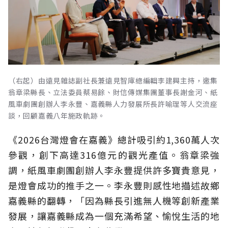
（右起）由遠見雜誌副社長兼遠見智庫總編輯李建興主持，邀集
翁章梁縣長、立法委員蔡易餘、財信傳媒集團董事長謝金河、紙
風車劇團創辦人李永豐、嘉義縣人力發展所長許喻理等人交流座
談，回顧嘉義八年施政軌跡。
《2026台灣燈會在嘉義》總計吸引約1,360萬人次
參觀，創下高達316億元的觀光產值。翁章梁強
調，紙風車劇團創辦人李永豐提供許多寶貴意見，
是燈會成功的推手之一。李永豐則感性地描述故鄉
嘉義縣的翻轉，「因為縣長引進無人機等創新產業
發展，讓嘉義縣成為一個充滿希望、愉悅生活的地