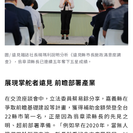
圖/ 遠見雜誌社長楊瑪利說明分析《遠見縣市長施政滿意度調
查》，翁章梁縣長已連續五年奪下五星成績。
展現掌舵者遠見 前瞻部署產業
在交流座談會中，立法委員蔡易餘分享，嘉義縣在
爭取前瞻基礎建設等計畫，獲得補助金額榮登全台
22縣市第一名，正是因為翁章梁縣長的先見之
明、超前部署準備。「例如早在2020年，當無人