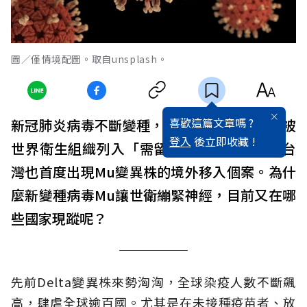
圖／僅情境配圖。取自unsplash。
喜歡這篇文章嗎 ?
新冠肺炎病毒不斷變種，新變種病毒Mu不僅被
登入
後立即收藏 !
世界衛生組織列入「需留意變異株」之外，台
灣也首度出現Mu變異株的境外移入個案。為什
麼新變種病毒Mu讓世衛繃緊神經，目前又在哪
些國家現蹤呢？
先前Delta變異株來勢洶洶，全球染疫人數不斷飆
高，肆虐全球逾百國。尤其是在未接種疫苗者、放