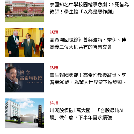
泰國知名中學校園槍擊悲劇：5死皆為
教師！學生憶「以為是惡作劇」
話題
高希均回憶錄》曾與波特、奈伊、傅
高義三位大師共有的智慧交會
話題
書生報國典範！高希均教授辭世、享
耆壽90歲，為華人世界留下進步觀念
的精神遺產
科技
川湖股價破1萬大關！「台股最純AI
股」做什麼？下半年需求續強