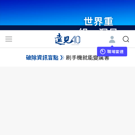
世界重
組・洞見
未來 與
世界領袖
職場雷達
破除資訊盲點
刷手機就能變厲害
同行