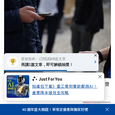
×
最後衝刺：已閱讀2/3篇文章
再讀1篇文章，即可解鎖抽獎！
Just For You
城鎮韌性8月演習斷網？行動網路降速演練10日登
知識包下載》重工業到餐飲都用AI！
場，南部、東部、離島為何不用？
產業降本增效全攻略
「永遠懷念高教授！」陳其邁、張善政、
40 週年盛大開啟！享限定優惠與獨家好禮