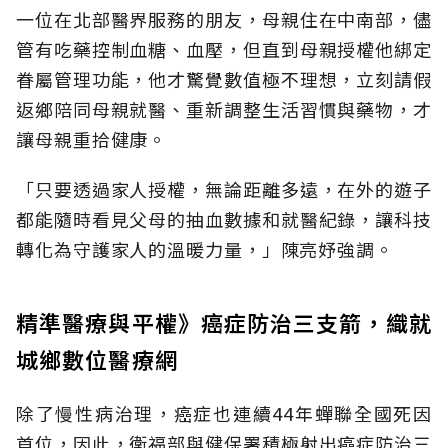
一位在北部醫界服務的朋友，母親住在中南部，儘
管有吃藥控制血糖、血壓，但直到母親授權他綁定
眷屬管理功能，他才驚覺數值極不理想，立刻請假
返鄉陪同母親就醫、重新調整生活習慣與藥物，才
讓母親重拾健康。
「只要透過家人授權，無論距離多遠，在外的遊子
都能隨時看見父母的抽血數據和就醫紀錄，讓科技
轉化為守護家人的溫暖力量，」陳亮妤強調。
精準醫療與平權》癌症防治三支箭，織就
城鄉數位醫療網
除了慢性病治理，癌症也連續44年蟬聯全國死因
首位，因此，衛福部與健保署積極射出癌症防治三