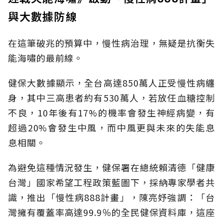
與大數據防線
在這筆破兆的預算中，慢性病治理，無疑是抗衡失
能海嘯的最前線。
健保大數據顯示，全台高達850萬人正受慢性病纏
身，其中三高患者約有530萬人，若放任血糖控制
不良，10年後有17%的機率會發生神經病變，有
超過20%會發生中風，而中風更與未來的失能息
息相關。
為避免這種情況發生，健保署在總統賴清德「健康
台灣」國家希望工程政策藍圖下，採納專家學者共
識，推出「慢性病888計畫」，陳亮妤強調：「台
灣擁有覆蓋率高達99.9％的全民健保資料庫，這座