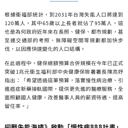
根據衛福部統計，到2031年台灣失能人口將達到
120萬人，其中65歲以上長者就佔了95萬人，這
也是為何政府近年來在長照、健保、都市規劃，甚
至連交通部的考照、無障礙空間等規劃都加快步
伐，以因應快速變化的人口結構。
在此過程中，健保總額預算合併規模在今年已正式
突破1兆元衛生福利部中央健康保險署署長陳亮妤
指出：「希望透過這筆預算，落實慢性病治療、引
進癌症新藥接軌國際，提供更先進的醫療服務，全
面照顧國人健康，改善醫事人員的薪資待遇、提高
留任率。」
迎戰失能海嘯》啟動「慢性病888計畫」