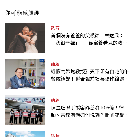
你可能感興趣
教育
首個沒有爸爸的父親節，林逸欣：
「我很幸福」——從富養看見的教養
課
話題
緬懷高希均教授》天下哪有白吃的午
餐成絕響！聯合報前社長張作錦還原
「經典名言」由來
話題
陳昱瑄聯手掮客詐慈濟10.6億！律
師、宗教團體如何洗錢？圖解詐騙關
係網
科技