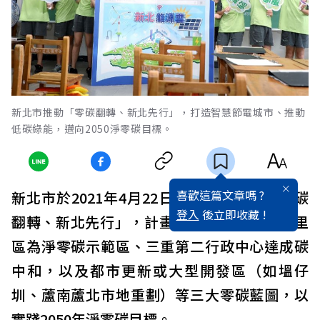
新北市推動「零碳翻轉、新北先行」，打造智慧節電城市、推動
低碳綠能，邁向2050淨零碳目標。
喜歡這篇文章嗎 ?
新北市於2021年4月22日地球日前宣布「零碳
登入
後立即收藏 !
翻轉、新北先行」，計畫推動2030年打造八里
區為淨零碳示範區、三重第二行政中心達成碳
中和，以及都市更新或大型開發區（如塭仔
圳、蘆南蘆北市地重劃）等三大零碳藍圖，以
實踐2050年淨零碳目標。