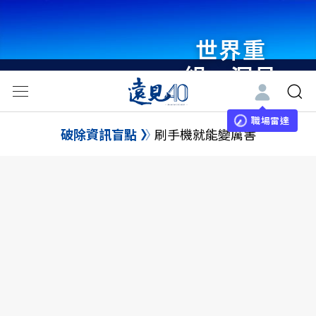
世界重
組・洞見
未來 與
世界領袖
職場雷達
破除資訊盲點
刷手機就能變厲害
同行