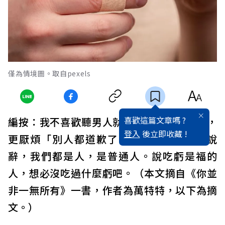
僅為情境圖。取自pexels
喜歡這篇文章嗎 ?
編按：我不喜歡聽男人就要胸懷寬廣這種話，
登入
後立即收藏 !
更厭煩「別人都道歉了，還想怎麼樣」的說
辭，我們都是人，是普通人。說吃虧是福的
人，想必沒吃過什麼虧吧。（本文摘自《你並
非一無所有》一書，作者為萬特特，以下為摘
文。）