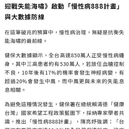
迎戰失能海嘯》啟動「慢性病888計畫」
與大數據防線
在這筆破兆的預算中，慢性病治理，無疑是抗衡失
能海嘯的最前線。
健保大數據顯示，全台高達850萬人正受慢性病纏
身，其中三高患者約有530萬人，若放任血糖控制
不良，10年後有17%的機率會發生神經病變，有
超過20%會發生中風，而中風更與未來的失能息
息相關。
為避免這種情況發生，健保署在總統賴清德「健康
台灣」國家希望工程政策藍圖下，採納專家學者共
識，推出「慢性病888計畫」，陳亮妤強調：「台