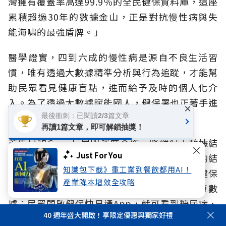
灣擁有覆蓋率高達99.9％的全民健保資料庫，這座
累積超過30年的數據金山，正是對抗慢性病與失
能海嘯的最強盾牌。」
醫學證實，四到六成的慢性病是源自不良生活習
慣，唯有透過大數據精準分析與行為追蹤，才能幫
助民眾看見健康盲點，進而給予及時的個人化介
入。為了透過大數據賦能國人，健保署也正著手進
×
行兩大數位革命。
最後衝刺：已閱讀2/3篇文章
再讀1篇文章，即可解鎖抽獎！
首先是和Google展開深度合作，將健保大數據結
Just For You
合Google的AI算力，依糖尿病疾病風險分級的結
知識包下載》重工業到餐飲都用AI！
果，產製個人化衛教提醒。民眾自己也可透過健保
產業降本增效全攻略
快易通 App「健康存摺」，了解自己的健康數
據；民眾開啟健保快易通App，就可看到糖尿病、
40 週年盛大開啟！享限定優惠與獨家好禮
腎臟病、心臟病等個人化的風險評估，這是用大數