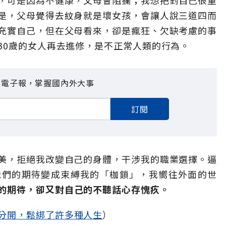
，可是因為不健康，父母會阻攔；我想把對自己很重
是，父母覺得去紋身就是壞女孩，會讓人說三道四而
充實自己，但在父母看來，卻是瘋狂、欠缺考慮的事
30歲的女人再去進修，是不正常人類的行為。
見電子報，掌握國內外大事
訂閱
美，拒絕我改變自己的身體，干涉我的職業選擇。逼
他們的期待變成束縛我的「枷鎖」，我嚮往外面的世
的期待，卻又對自己的不聽話心存愧疚。
分開，鬆綁了許多種人生
）