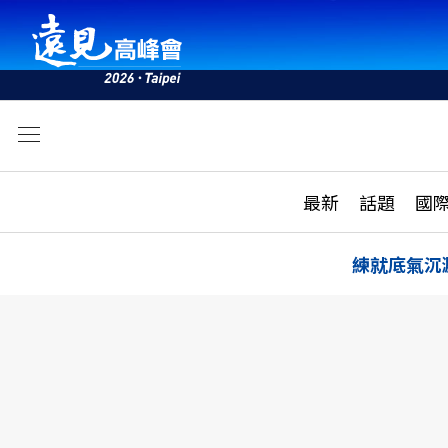
文
最新
最新
話題
國
雜誌目錄
活動
話題
AI
練就底氣沉
學堂
專題報導
科技
教育
遠見ON AIR
影音
合作