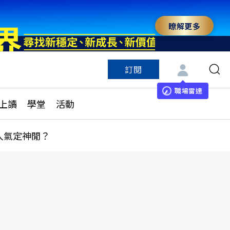
瞭解更多
訂閱
特色頻道
訂閱
見線上讀
ESG遠見
職場雷達
上讀
學堂
活動
多訂閱方案
城市學
刊購買
健康遠見
人氣定神閒？
子報訂閱
華人精英論壇
享知識包
領導影響力學院