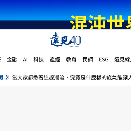
章
特輯
文章
大學升學、職涯攻略
遠
際
金融
AI
科技
產經
教育
民調
ESG
遠見線
國際
更
縣市施政調查全解析
金融
單
民調
澱
當大家都急著追趕潮流，究竟是什麼樣的底氣能讓
產經
電
好享生活
獨
專欄