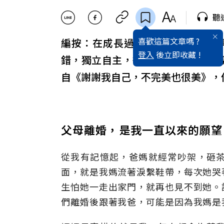
聽
喜歡這篇文章嗎 ?
編按：在成長過程中，「讓媽媽高
登入
後立即收藏 !
錯，獨立自主，從沒讓她操心過。
自《謝謝我自己，不完美也很美》，
父母離婚，是我一直以來的願望
從我有記憶起，爸媽就經常吵架，砸
面，就是我媽流著淚繫鞋帶，每次她哭
生怕她一走出家門，就再也見不到她。
們離婚後跟著我爸，可能是因為我媽是