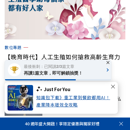
數位專題
【晚育時代】人工生殖如何搶救高齡生育力
×
最後衝刺：已閱讀2/3篇文章
再讀1篇文章，即可解鎖抽獎！
你可能感興趣
Just For You
教育
知識包下載》重工業到餐飲都用AI！
最新U.S. News排行榜公布，這所私
產業降本增效全攻略
校在電腦科學異軍突起
40 週年盛大開啟！享限定優惠與獨家好禮
產經