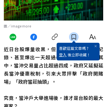
圖／imagemore
喜歡這篇文章嗎 ?
近日台股爆量收黑，但成交量卻屢屢刷新紀
登入
後立即收藏 !
錄、甚至爆出一天超過6000億元的天量。其
中，當沖交易量占比超過四成，政府又延擬延
長當沖優惠稅制，引來大眾抨擊「政府開賭
場」「政府當莊抽頭」。
究竟，當沖戶大舉進場後，誰才是台股的最大
贏家？