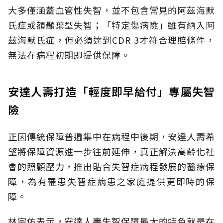
大多僅涵蓋血管性失智，並不包含常見的阿茲海默
氏症或額顳葉型失智；「特定傷病險」雖有納入阿
茲海默氏症，但必須達到CDR 3才符合理賠條件，
無法在病程初期即提供保障。
安達人壽打造「輕度即早給付」專屬失智
險
正因傳統保障普遍集中在病程中後期，安達人壽希
望將保障資源進一步往前延伸，真正解決高齡化社
會的照顧壓力，推出貼合失智症病程發展的醫療保
障，為有罹患失智症病患之家庭提供更即時的保
障。
林宗佑表示，安達人壽失智保障最大的特色就是在