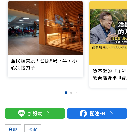
全民瘋買股！台股8局下半，小
心別接刀子
買不起的「單程機
響台灣近半世紀思
加好友
關注FB
台股
投資