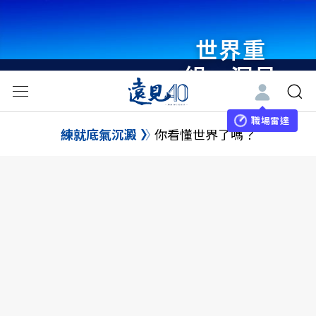
世界重
組・洞見
未來 與
世界領袖
職場雷達
練就底氣沉澱
你看懂世界了嗎？
同行