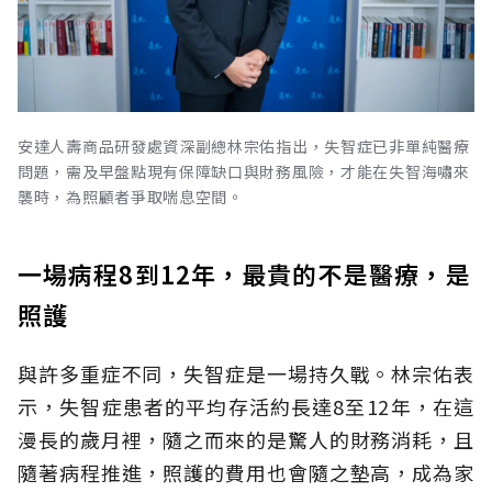
安達人壽商品研發處資深副總林宗佑指出，失智症已非單純醫療
問題，需及早盤點現有保障缺口與財務風險，才能在失智海嘯來
襲時，為照顧者爭取喘息空間。
一場病程8到12年，最貴的不是醫療，是
照護
與許多重症不同，失智症是一場持久戰。林宗佑表
示，失智症患者的平均存活約長達8至12年，在這
漫長的歲月裡，隨之而來的是驚人的財務消耗，且
隨著病程推進，照護的費用也會隨之墊高，成為家