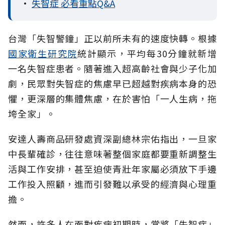
•
失智症 必看重點Q&A
台灣「失智警鐘」正以前所未有的速度快轉。根據
國家衛生研究院
統計顯示，平均每30分鐘就新增
一名失智症患者。隨著進入超高齡社會與少子化加
劇，民眾對失智症的焦慮早已超越對疾病本身的恐
懼，更深層的集體焦慮，在於害怕「一人生病，拖
垮全家」。
安達人壽商品研發處資深副總林宗佑指出，一旦家
中長輩確診，往往意味著整個家庭都要重新調整生
活與工作安排，甚至迫使青壯年家屬必須放下手邊
工作投入照顧，進而引發難以承受的經濟與心理重
擔。
然而，許多人在面對疾病初期時，常將「失智症」