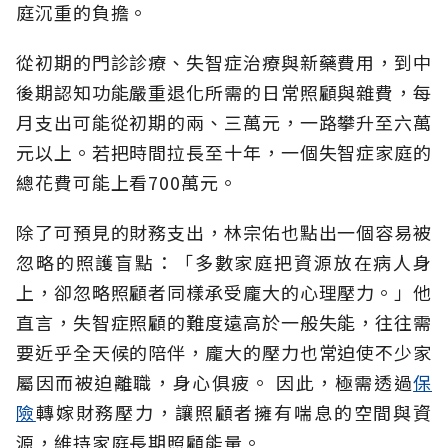
庭沉重的負擔。
從初期的門診診療、失智症治療與新藥費用，到中
後期認知功能嚴重退化所需的日常照顧與雜費，每
月支出可能從初期的兩、三萬元，一路攀升至六萬
元以上。若把時間拉長至十年，一個失智症家庭的
總花費可能上看700萬元。
除了可預見的財務支出，林宗佑也點出一個容易被
忽略的照護盲點：「多數家庭把資源放在病人身
上，卻忽略照顧者同樣承受龐大的心理壓力。」他
直言，失智症照顧的難度遠高於一般失能，往往需
要近乎全天候的陪伴，龐大的壓力也常迫使不少家
屬因而被迫離職，身心俱疲。
因此，極需透過
保
險
轉嫁財務壓力，讓照顧者擁有喘息的空間與資
源，維持家庭長期照顧能量。