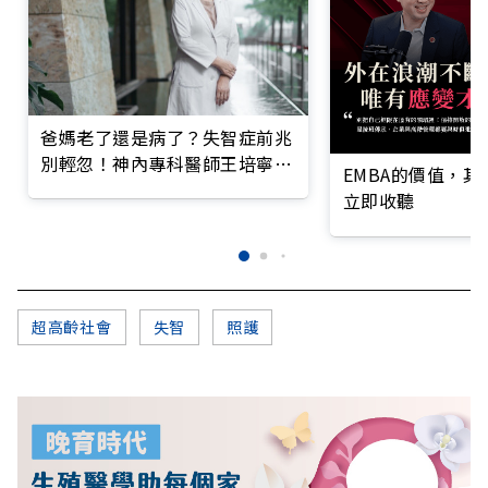
爸媽老了還是病了？失智症前兆
別輕忽！神內專科醫師王培寧呼
EMBA的價值，
籲把握大腦黃金期
立即收聽
超高齡社會
失智
照護