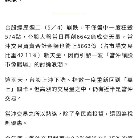
台股經歷週二（5／4）崩跌，不僅盤中一度狂殺
574點，台股大盤當日再創6642億成交天量，當
沖交易買賣合計金額也衝上5663億（占市場交易
比重42.11％）新天量，因而引發一波「當沖讓股
市像賭場」的討論浪潮。
這兩天，台股上沖下洗、指數一度重新回到「萬
七」關卡。但高漲的交易量之中，仍有近半是當沖
交易。
當沖交易之所以熱絡，除了全民瘋投資，還因為稅
制優惠。