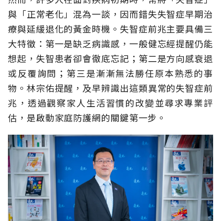
與「正常老化」混為一談，因而錯失失智症早期治
療與延緩退化的黃金時機。失智症前兆主要具備三
大特徵：第一是缺乏病識感，一般健忘經提醒仍能
想起，失智患者卻會徹底忘記；第二是方向感衰退
或反覆詢問；第三是漸漸無法勝任原本熟悉的事
物。林宗佑提醒，及早辨識出這類異常的失智症前
兆，透過觀察家人生活習慣的改變並尋求專業評
估，是啟動家庭防護網的關鍵第一步。