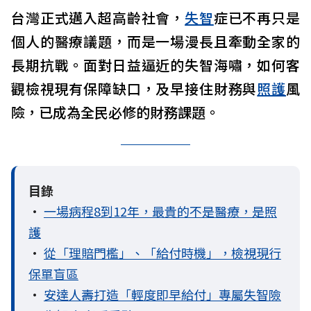
台灣正式邁入超高齡社會，
失智
症已不再只是
個人的醫療議題，而是一場漫長且牽動全家的
長期抗戰。面對日益逼近的失智海嘯，如何客
觀檢視現有保障缺口，及早接住財務與
照護
風
險，已成為全民必修的財務課題。
目錄
•
一場病程8到12年，最貴的不是醫療，是照
護
•
從「理賠門檻」、「給付時機」，檢視現行
保單盲區
•
安達人壽打造「輕度即早給付」專屬失智險