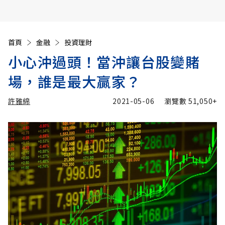
首頁
金融
投資理財
小心沖過頭！當沖讓台股變賭
場，誰是最大贏家？
許雅綿
2021-05-06
瀏覽數
51,050+