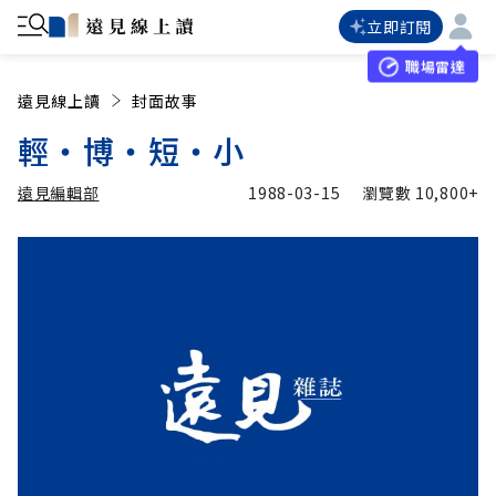
立即訂閱
職場雷達
遠見線上讀
封面故事
輕‧博‧短‧小
遠見編輯部
1988-03-15
瀏覽數
10,800+
加入追蹤
遠見編輯部