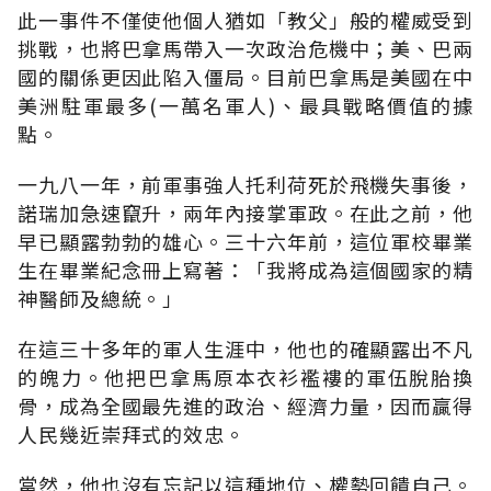
此一事件不僅使他個人猶如「教父」般的權威受到
挑戰，也將巴拿馬帶入一次政治危機中；美、巴兩
國的關係更因此陷入僵局。目前巴拿馬是美國在中
美洲駐軍最多(一萬名軍人)、最具戰略價值的據
點。
一九八一年，前軍事強人托利荷死於飛機失事後，
諾瑞加急速竄升，兩年內接掌軍政。在此之前，他
早已顯露勃勃的雄心。三十六年前，這位軍校畢業
生在畢業紀念冊上寫著：「我將成為這個國家的精
神醫師及總統。」
在這三十多年的軍人生涯中，他也的確顯露出不凡
的魄力。他把巴拿馬原本衣衫襤褸的軍伍脫胎換
骨，成為全國最先進的政治、經濟力量，因而贏得
人民幾近崇拜式的效忠。
當然，他也沒有忘記以這種地位、權勢回饋自己。