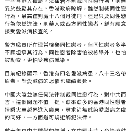
一些香港人擔憂，法律若不制裁同性戀行為，則無
異於鼓勵其存在。香港政府瞭解，雖然制裁同性戀
行為，最高僅判處十八個月徒刑，但是只要同性戀
行為依然違法，則華人或西方同性戀者，鮮有願意
接受愛滋病檢查的。
警方職責所在理當檢舉同性戀者，但同性戀者多半
不願坦承其行為。同性戀者除害怕被檢舉外，也怕
被勒索，更怕受疾病感染。
目前紀錄顯示，香港有四名愛滋病患，八十三名帶
原者。對愛滋病的恐懼也繼續蔓延。
中國大陸並無任何法律制裁同性戀行為，對中共而
言，這個問題不值一提。愈來愈多的香港同性戀者
搭乘火車越界進入廣東，尋求尚無感染愛滋病之虞
的同好，一方面還可規避觸犯法律。
數十年來中共驕傲的聲稱，在中國大陸，色情蕩然