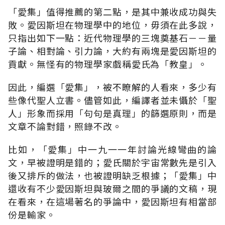
「愛集」值得推薦的第二點，是其中兼收成功與失
敗。愛因斯坦在物理學中的地位，毋須在此多說，
只指出如下一點：近代物理學的三塊奠基石－－量
子論、相對論、引力論，大約有兩塊是愛因斯坦的
貢獻。無怪有的物理學家戲稱愛氏為「教皇」。
因此，編選「愛集」，被不瞭解的人看來，多少有
些像代聖人立書。儘管如此，編譯者並未懾於「聖
人」形象而採用「句句是真理」的篩選原則，而是
文章不論對錯，照錄不改。
比如，「愛集」中一九一一年討論光線彎曲的論
文，早被證明是錯的；愛氏關於宇宙常數先是引入
後又排斥的做法，也被證明缺乏根據；「愛集」中
還收有不少愛因斯坦與玻爾之間的爭議的文稿，現
在看來，在這場著名的爭論中，愛因斯坦有相當部
份是輸家。