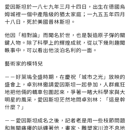
愛因斯坦於一八七九年三月十四日，出生在德國烏
姆城裡一個中產階級的猶太家庭；一九五五年四月
十八日，死於美國普林斯坦。
他因「相對論」而聞名於世，也是製造原子彈的關
鍵人物。除了科學上的輝煌成就，從以下幾則趣聞
軼事中，可以看出他淡泊名利的一面。
藝術家的模特兒
－－好萊塢全盛時期，在慶祝「城市之光」放映的
盛會上，卓別林邀請愛因斯坦一起參加，人群瘋狂
地把他倆的轎車包圍起來，爭著一睹大科學家與大
明星的風采，愛因斯坦茫然地問卓別林：「這是幹
什麼？」
－－愛因斯坦成名之後，記者老是用一些枝節問題
和無關痛癢的話纏著他，畫家、雕塑家川流不息地