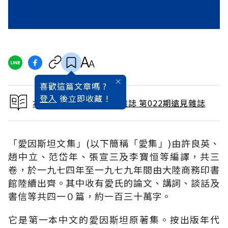
喜歡這篇文章嗎 ?
登入
後立即收藏 !
本文出自 1988 / 4月號雜誌 第022期遠見雜誌
「愛因斯坦文集」(以下簡稱「愛集」)由許良英、
趙中立、范岱年、張宣三及李寶恒等編譯，共三
卷，於一九七四年至一九七九年間由大陸商務印書
館陸續出齊。其中收有愛氏的論文、講詞、談話及
書信等共四一０篇，約一百三十萬字。
它是第一本中文的愛因斯坦原著集。按出版年代