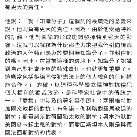
有更大的責任。
他說：「就「知識分子」這個詞的最廣泛的意義來
說，他則負有更大的責任，因為，由於他受過特殊
的訓練，他對輿論的形成能夠發揮特別強大的影
響。這就可以解釋為什麼那些力求把我們引向獨裁
政治的人們特別熱衷於要恫嚇知識分子，並封住他
的嘴。因此，在當前這樣的環境下，知識分子認識
到自己對社會所負的特殊責任，也就更加重要了。
這應當包括拒絕同侵犯憲法上的個人權利的任何措
施合作。」 的確，以這種科學獨立精神對抗侵犯
個人權利的獨裁政治，是科學家社會中的傳統之
一。「愛集」中涉及的著名事例即有：塞爾維特對
加爾文教權的對抗；布魯諾、伽利略對羅馬教廷的
對抗；斯賓諾莎對荷蘭猶太教的對抗；奧本海默對
美國麥卡錫主義的對抗。而愛因斯坦本人則是與德
國法西斯對抗的代表。