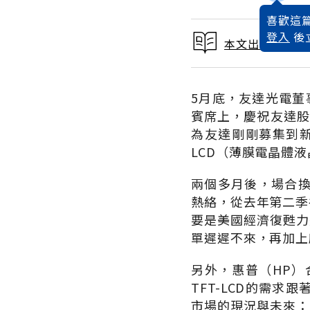
喜歡這篇
登入
後
本文出自 2002
5月底，友達光電董
賓席上，慶祝友達股
為友達剛剛募集到新
LCD（薄膜電晶體
兩個多月後，場合
熱絡，從去年第二季
要是美國經濟復甦力道仍
單遲遲不來，再加上
另外，惠普（HP）
TFT-LCD的需
市場的現況與未來：