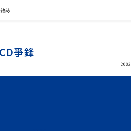
年雜誌
LCD爭鋒
2002
加入追蹤