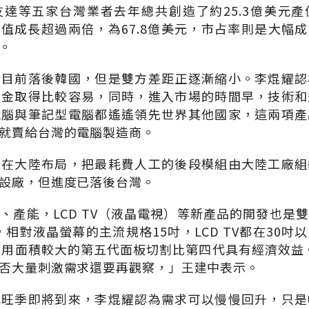
達等五家台灣業者去年總共創造了約25.3億美元
產值成長超過兩倍，為67.8億美元，市占率則是大幅成
點。
者目前落後韓國，但是雙方差距正逐漸縮小。李焜耀認
資金取得比較容易，同時，進入市場的時間早，技術和
電腦與筆記型電腦都遙遙領先世界其他國家，這兩項產
就賣給台灣的電腦製造商。
極在大陸布局，把最耗費人工的後段模組由大陸工廠組
設廠，但進度已落後台灣。
、產能，LCD TV（液晶電視）等新產品的開發也是
寸，相對液晶螢幕的主流規格15吋，LCD TV都在30
此用面積較大的第五代面板切割比第四代具有經濟效益。不
否大量刺激需求還要再觀察，」王建中表示。
購旺季即將到來，李焜耀認為需求可以慢慢回升，只是