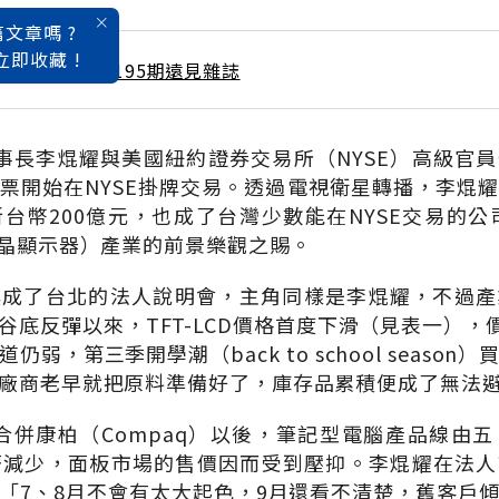
文章嗎 ?
立即收藏 !
 / 9月號雜誌 第195期遠見雜誌
事長李焜耀與美國紐約證券交易所（NYSE）高級官
票開始在NYSE掛牌交易。透過電視衛星轉播，李焜
台幣200億元，也成了台灣少數能在NYSE交易的公司
液晶顯示器）產業的前景樂觀之賜。
換成了台北的法人說明會，主角同樣是李焜耀，不過產
谷底反彈以來，TFT-LCD價格首度下滑（見表一），價
弱，第三季開學潮（back to school seaso
廠商老早就把原料準備好了，庫存品累積便成了無法
合併康柏（Compaq）以後，筆記型電腦產品線由
求跟著減少，面板市場的售價因而受到壓抑。李焜耀在法
「7、8月不會有太大起色，9月還看不清楚，舊客戶