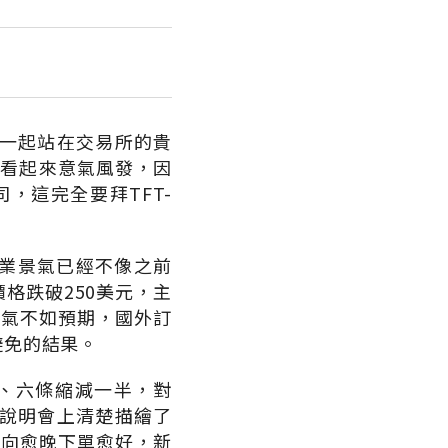
員一起站在交易所的貴
耀看起來意氣風發，因
，這完全要拜TFT-
業景氣已經不像之前
格跌破250美元，主
n）買氣不如預期，國外訂
避免的結果。
五、六條縮減一半，對
人說明會上清楚描繪了
傾向愈晚下單愈好，新