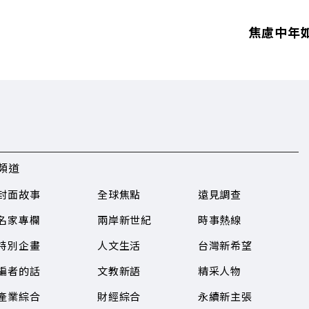
焦慮中年
頻道
封面故事
全球焦點
遠見調查
名家專欄
兩岸新世紀
時事熱線
特別企畫
人文生活
台灣新希望
編者的話
文教新語
精采人物
產業綜合
財經綜合
永續新主張