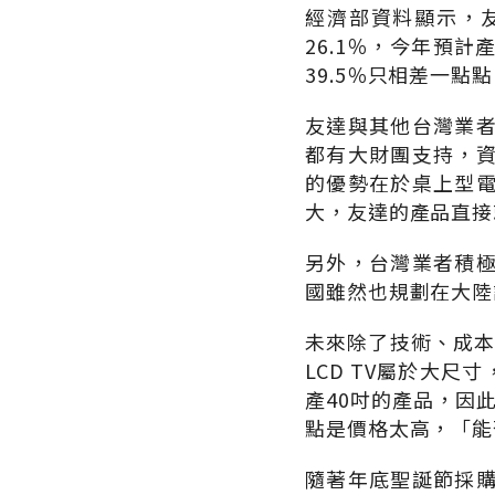
經濟部資料顯示，友
26.1％，今年預計
39.5％只相差一點
友達與其他台灣業
都有大財團支持，
的優勢在於桌上型
大，友達的產品直接
另外，台灣業者積
國雖然也規劃在大陸
未來除了技術、成本
LCD TV屬於大尺
產40吋的產品，因
點是價格太高，「能
隨著年底聖誕節採