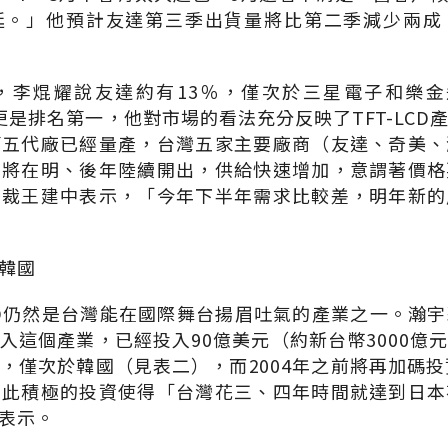
延。」他預計友達第三季出貨量將比第二季減少兩成
李焜耀說友達約有13％，僅次於三星電子和樂金飛利浦（
台灣更是排名第一，他對市場的看法充分反映了TFT-LC
第五代廠已經量產，台灣五家主要廠商（友達、奇美、
也將在明、後年陸續開出，供給快速增加，意謂著價格
總裁王建中表示，「今年下半年需求比較差，明年新的
韓國
LCD仍然是台灣能在國際舞台揚眉吐氣的產業之一。瀚
入這個產業，已經投入90億美元（約新台幣3000億
，僅次於韓國（見表二），而2004年之前將再加碼投
如此積極的投資使得「台灣花三、四年時間就達到日本
表示。