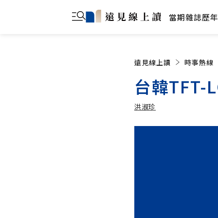
當期雜誌
歷
遠見線上讀
時事熱線
台韓TFT-
洪淑珍
洪淑珍