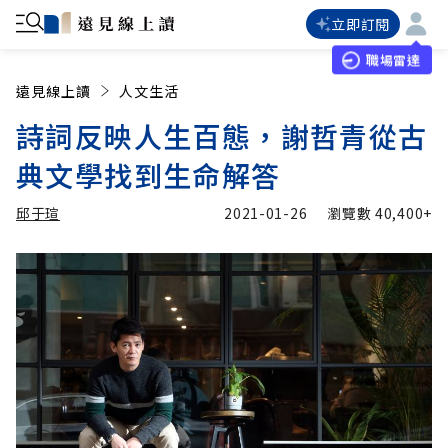
立即訂閱
職場雷達
遠見線上讀
人文生活
詩詞反映人生百態，謝哲青從古
典文學找到生命解答
邱于瑄
2021-01-26
瀏覽數
40,400+
加入追蹤
邱于瑄