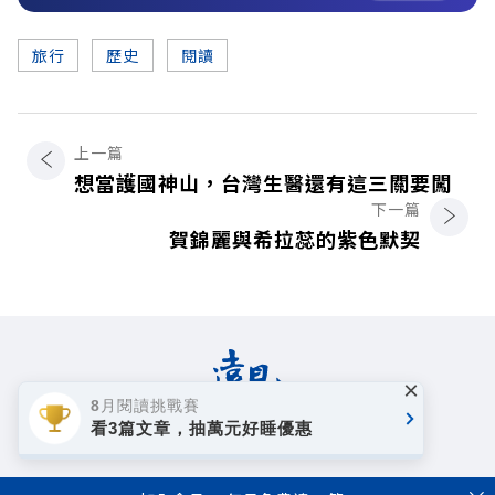
旅行
歷史
閱讀
上一篇
想當護國神山，台灣生醫還有這三關要闖
下一篇
賀錦麗與希拉蕊的紫色默契
×
8月閱讀挑戰賽
看3篇文章，抽萬元好睡優惠
著作權聲明
隱私權政策
Copyright© 1999~2026