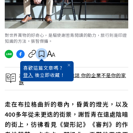
對世界萬物的好奇心，是驅使謝哲青閱讀的動力，旅行則是印證
知識的方法。張智傑攝。
喜歡這篇文章嗎 ?
登入
後立即收藏 !
本文出自 2021 / 2月號雜誌 你的企業不是你的家
族
走在布拉格曲折的巷內，昏黃的燈光，以及
400多年從未更迭的街景，謝哲青在遠處陰暗
的街上，彷彿看見《變形記》《審判》的作