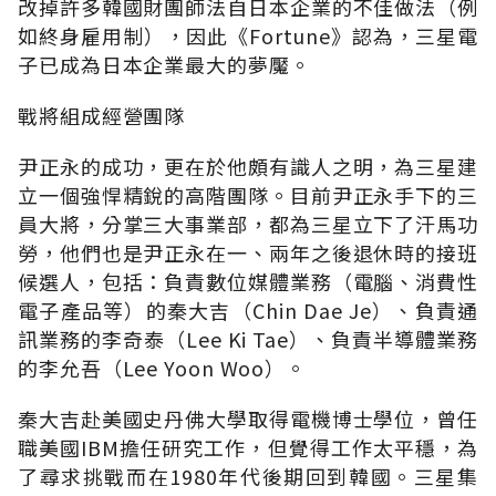
改掉許多韓國財團師法自日本企業的不佳做法（例
如終身雇用制），因此《Fortune》認為，三星電
子已成為日本企業最大的夢魘。
戰將組成經營團隊
尹正永的成功，更在於他頗有識人之明，為三星建
立一個強悍精銳的高階團隊。目前尹正永手下的三
員大將，分掌三大事業部，都為三星立下了汗馬功
勞，他們也是尹正永在一、兩年之後退休時的接班
候選人，包括：負責數位媒體業務（電腦、消費性
電子產品等）的秦大吉（Chin Dae Je）、負責通
訊業務的李奇泰（Lee Ki Tae）、負責半導體業務
的李允吾（Lee Yoon Woo）。
秦大吉赴美國史丹佛大學取得電機博士學位，曾任
職美國IBM擔任研究工作，但覺得工作太平穩，為
了尋求挑戰而在1980年代後期回到韓國。三星集