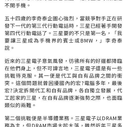
不開手機。
五十四歲的李奇泰企圖心強烈，當競爭對手正在研
發下一代的第三代行動電話時，三星已經著手開發
第四代行動電話了。三星要的不只是第一名，「我
要讓三星成為手機界的賓士或BMW，」李奇泰
說。
近來的三星電子意氣風發，彷彿所有的好運都降臨
在他們身上，但不可諱言地，三星電子還是有一些
挑戰待克服。其一便是代工與自有品牌之間的衝
突。這個問題就曾困擾國內的宏?電腦多年，最後
宏?決定拆開代工和自有品牌，各自獨立發展，代
工起家的三星，在自有品牌逐漸強勢之際，也面臨
類似的兩難。
第二個挑戰便是半導體業務。三星電子以DRAM業
務為主，但DRAM市場大起大落，雖然近年三星多