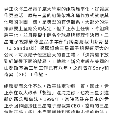
尹正永將三星電子龐大笨重的組織扁平化，好讓運
作更靈活。原先三星的組織架構和運作方式就跟其
他韓國財團一樣，是典型的官僚體系，大部分的決
策都要上呈總公司裁定，但尹正永上任後，將組織
扁平化，並且授權十餘名全球品牌經理作決策。三
星電子視訊影像產品事業部行銷副總裁山都斯基
（J. Sanduski）很驚訝像三星電子規模這麼大的
公司，可以給予他這麼大的自主權，「決策權下放
到組織很下面的階層，」他說。辦公室設在美國的
山都斯基為三星工作已有八年，之前曾在Sony和
奇異（GE）工作過。
組織變而文化不改，改革註定功虧一簣，因此，尹
正永在以大改革「製造」混沌之餘，也為三星引進
新的觀念和做法。1996年，當時派駐在日本的尹
正永回韓國接任三星電子總裁兼CEO，當時的三星
氣勢正盛，多年來靠著犧牲利潤換取市場的做法，