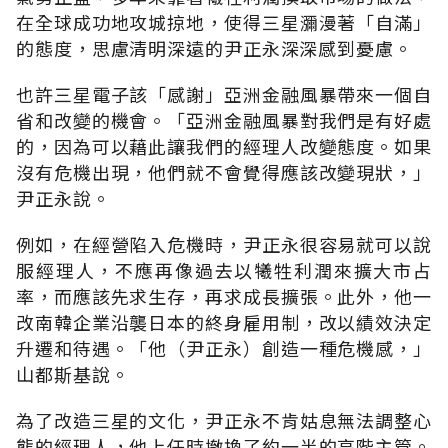
在全球成功地攻城掠地，使得三星瀰漫著「自滿」
的態度，思慮清明深遠的尹正永深深感到憂慮。
也許三星電子該「感謝」亞洲金融風暴帶來一個自
省和改變的機會。「亞洲金融風暴對我們是有好處
的，因為可以藉此讓我們的經理人改變態度。如果
沒有危機出現，他們就不會覺得應該改變現狀，」
尹正永說。
例如，在經營陷入危機時，尹正永很容易就可以說
服經理人，不應再像過去以犧牲利潤來擴大市占
率，而應該先求生存，再求成長擴張。此外，他一
改南韓企業沿襲日本的終身雇用制，改以績效決定
升遷和待遇。「他（尹正永）創造一種危機感，」
山都斯基說。
為了改造三星的文化，尹正永不肯姑息無法調整心
態的經理人，他上任時撤換了約一半的高階主管。