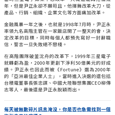
年，但是尹正永卻不願苟且，他揮舞改革大刀，從
產品、行銷、組織、企業文化等方面痛加改革。
金融風暴一年之後，也就是1998年7月時，尹正永
率領九名高階主管在一家飯店開了一整天的會，決
定改革的目標，同時每個人都預先寫好一封辭職
信，誓言一旦失敗絕不戀棧。
在高階團隊破釜沈舟的改革下，1999年三星電子
就轉虧為盈，2000年更創下淨利50億美元的好成
績。尹正永也因此而被《Fortune》選為2000年
的「亞洲最佳企業人士」，當時進入決選的還包括
台積電董事長張忠謀、中國大陸聯想集團CEO柳傳
志等人，最後還是尹正永脫穎而出。
每天被無數碎片訊息淹沒，你是否也急需找到一個