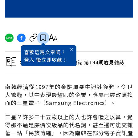
喜歡這篇文章嗎 ?
登入
後立即收藏 !
本文出自 2002 / 8月號雜誌 第194期遠見雜誌
南韓經濟從1997年的金融風暴中迅速復甦，令世
人驚豔，其中表現最耀眼的企業，應屬已經改頭換
面的三星電子（Samsung Electronics）。
三星？許多三十五歲以上的人也許會嗤之以鼻，覺
得那不過是廉價次級品的代名詞，甚至還可能夾雜
著一點「民族情緒」，因為南韓在部分電子資訊產