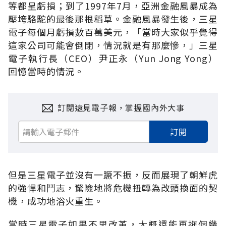
等都呈虧損；到了1997年7月，亞洲金融風暴成為
壓垮駱駝的最後那根稻草。金融風暴發生後，三星
電子每個月虧損數百萬美元，「當時大家似乎覺得
這家公司可能會倒閉，情況就是有那麼慘，」三星
電子執行長（CEO）尹正永（Yun Jong Yong）
回憶當時的情況。
訂閱遠見電子報，掌握國內外大事
訂閱
但是三星電子並沒有一蹶不振，反而展現了朝鮮虎
的強悍和鬥志，驚險地將危機扭轉為改頭換面的契
機，成功地浴火重生。
當時三星電子如果不思改革，大概還能再拖個幾