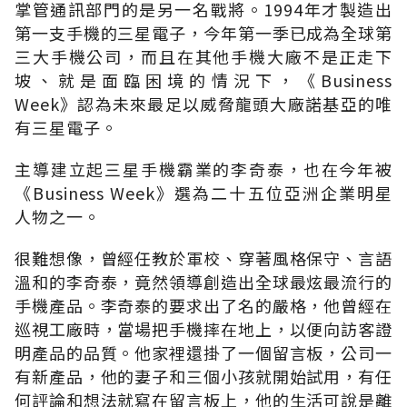
掌管通訊部門的是另一名戰將。1994年才製造出
第一支手機的三星電子，今年第一季已成為全球第
三大手機公司，而且在其他手機大廠不是正走下
坡、就是面臨困境的情況下，《Business
Week》認為未來最足以威脅龍頭大廠諾基亞的唯
有三星電子。
主導建立起三星手機霸業的李奇泰，也在今年被
《Business Week》選為二十五位亞洲企業明星
人物之一。
很難想像，曾經任教於軍校、穿著風格保守、言語
溫和的李奇泰，竟然領導創造出全球最炫最流行的
手機產品。李奇泰的要求出了名的嚴格，他曾經在
巡視工廠時，當場把手機摔在地上，以便向訪客證
明產品的品質。他家裡還掛了一個留言板，公司一
有新產品，他的妻子和三個小孩就開始試用，有任
何評論和想法就寫在留言板上，他的生活可說是離