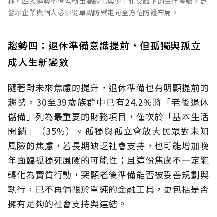
移。四大趨勢不僅勾勒出高齡化與少子化交織下的生存考驗，更
警示企業與個人必須從單點防禦走向全方位防護布局。
趨勢四：退休準備意識提前，但孤獨與孤立
成人生新變數
隨著對未來焦慮的提升，退休準備也有明顯提前的
趨勢。30至39歲族群中已有24.2%將「老後退休
儲備」列為最重要的財務項目，僅次於「基本生活
開銷」（35%）。孤獨與孤立會放大民眾對未知
風險的焦慮，若長期缺乏社會支持，也可能增加晚
年面臨孤獨死風險的可能性；且這份焦慮不一定能
轉化為實質行動，突顯老後準備能否被妥善規劃與
執行，已不再侷限於單純的金融工具，更包括是否
擁有足夠的社會支持與連結。