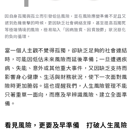
因自身孤獨與孤立而引發低估風險，並在風險應變準備不足且又
遇到危機衝擊的時候，更因缺乏社會網絡支撐，甚至提高孤獨死
等極端情境的風險，極易陷入「因病致貧、因貧致鬱」狀況惡化
的負向循環。
當一個人主觀不覺得孤獨，卻缺乏足夠的社會連結
時，可能因低估未來風險而延後準備；一旦遭遇疾
病、失能、意外或其他重大事件，又因缺乏支持而
影響身心健康、生活與財務狀況，使下一次面對風
險時更加脆弱。這也提醒我們，人生風險管理不能
只著重單一面向，而應及早辨識風險、建立全面準
備。
看見風險，更要及早準備 打破人生風險