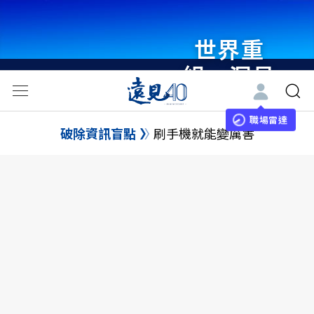
世界重
組・洞見
未來 與
世界領袖
職場雷達
破除資訊盲點
刷手機就能變厲害
同行