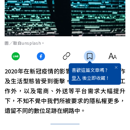
圖／取自unsplash。
喜歡這篇文章嗎 ?
2020年在新冠疫情的影響下，使得我們的工作
登入
後立即收藏 !
及生活型態皆受到衝擊，企業開始採取遠端工
作外，以及電商、外送等平台需求大幅提升
下，不知不覺中我們所被要求的隱私權更多，
遺留不同的數位足跡在網路中。