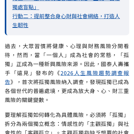
獨處盲點」
行動二：提前整合身心財與社會網絡，打造人
生韌性
過去，大眾習慣將健康、心理與財務風險分開看
待，然而，當「一個人」成為社會的常態，「孤
獨」正成為一種新興風險來源。因此，國泰人壽攜
手「遠見」發布的《
2026人生風險趨勢調查報
告
》，首次將孤獨風險納入調查，發現孤獨已成為
各個世代的普遍處境，更成為放大身、心、財三重
風險的關鍵變數。
要理解孤獨如何轉化為具體風險，必須將「孤獨」
拆分為兩個獨立概念：情感性的「主觀孤獨」與社
會性的「客觀孤立」。主觀孤獨指缺乏想要的社會