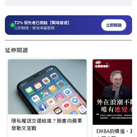
72%
領先者已開啟【職場雷達】
立即開啟
立即開通！解鎖專屬服務
延伸閱讀
隱私權該交還給誰？臉書向蘋果
發動文宣戰
EMBA的價值，