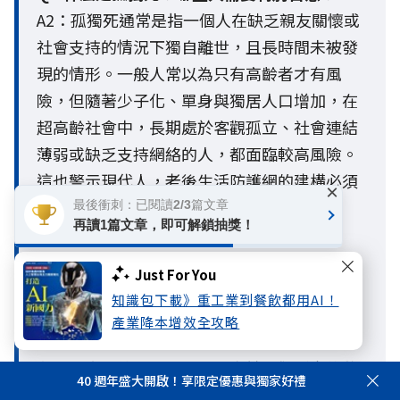
A2：孤獨死通常是指一個人在缺乏親友關懷或
社會支持的情況下獨自離世，且長時間未被發
現的情形。一般人常以為只有高齡者才有風
險，但隨著少子化、單身與獨居人口增加，在
超高齡社會中，長期處於客觀孤立、社會連結
薄弱或缺乏支持網絡的人，都面臨較高風險。
這也警示現代人，老後生活防護網的建構必須
×
提早啟動。
最後衝刺：已閱讀2/3篇文章
再讀1篇文章，即可解鎖抽獎！
Q3. 孤獨與孤立有什麼不同？
Just For You
A3：孤獨與孤立最大的不同，在於孤獨是主觀
知識包下載》重工業到餐飲都用AI！
的心理感受，孤立則是客觀的社會連結狀態。
產業降本增效全攻略
一個人即使不覺得孤單，也可能因與家人、朋
友或社會網絡互動不足，而處於客觀孤立的狀
40 週年盛大開啟！享限定優惠與獨家好禮
態。國泰人壽《
2026人生風險趨勢調查報告
》