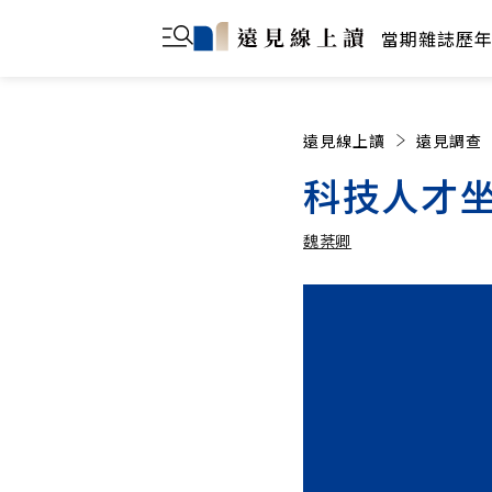
當期雜誌
歷
遠見線上讀
遠見調查
科技人才
魏棻卿
魏棻卿