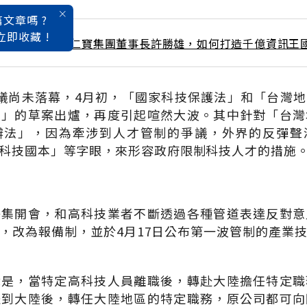
文章嗎 ?
立即收藏 !
2 / 5月號雜誌 金仁寶集團董事長許勝雄，如何打造千億資訊王
議尚未落幕，4月初，「國家科技保護法」和「台灣
法」的草案出爐，再度引起喧然大波。其中針對「台灣
辦法」，因為牽涉到人才管制的爭議，外界的反彈聲
科技國本」等字眼，來形容政府限制科技人才的措施
密集開會，和高科技業者不斷透過各種管道表達反對意
，改為報備制，並於4月17日公布第一波管制的產業
就是，當特定高科技人員離職後，轉赴大陸擔任特定職
派到大陸後，轉任大陸地區的特定職務，原公司都可向