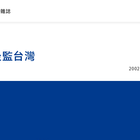
年雜誌
坐監台灣
2002
加入追蹤