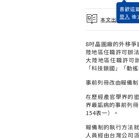
喜歡這篇
登入
後
本文出自 200
8吋晶圓廠的外移爭
陸地區任職許可辦
大陸地區任職許可
「科技鎖國」「動搖
事前列冊改由報備制
在歷經產官學界的
界最詬病的事前列冊
154表一）。
報備制的執行方法
人員經由台灣公司