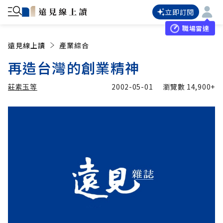
立即訂閱
職場雷達
遠見線上讀
產業綜合
再造台灣的創業精神
莊素玉等
2002-05-01
瀏覽數
14,900+
加入追蹤
莊素玉等