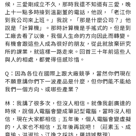
候，三愛剛成立不久，那時我還不知道有三愛，晚
上十一點多時接到溫副董的電話，他說，「老江你
到我公司來上班。」我說，「那是什麼公司？」他
說是「計算機」。那時計算機是手搖式的，但是到
工廠去看了以後，我個人生命的方向因此而轉變。
有機會跟這些人成為很好的朋友，從此就放棄研究
所的課業，就這樣一路走來。回首三十年前這些人
與人的相處，都覺得倍感珍惜。
Q：因為各位在國際上跟大廠競爭，當然你們現在
不願意講你們下一波產品是什麼，但你們能不能給
我們一個方向、或哪些產業？
林：我講了很多次，但沒人相信。就像我創廣達的
時候，說個人電腦會變成筆記型電腦，當時沒人相
信，現在大家都相信﹔五年後，個人電腦會變虛擬
的，人家也不相信，五年後再說吧！（莊素玉、成
章瑜、洪淑珍、江逸之採訪，羅詩城整理）