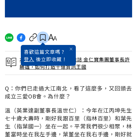
喜歡這篇文章嗎 ?
登入
後立即收藏 !
本文出自 2002 / 5月號雜誌 金仁寶集團董事長許
勝雄，如何打造千億資訊王國
Q：你們已走過大江南北，看了這麼多，又回頭去
成立三愛OB會。為什麼？
溫（英業達副董事長溫世仁）：今年在江丙坤先生
七十歲大壽時，剛好我跟百里（指林百里）和葉先
生（指葉國一）坐在一起。平常我們很少相聚，林
董當時坐在我左手邊，葉董坐在我右手邊，剛好就