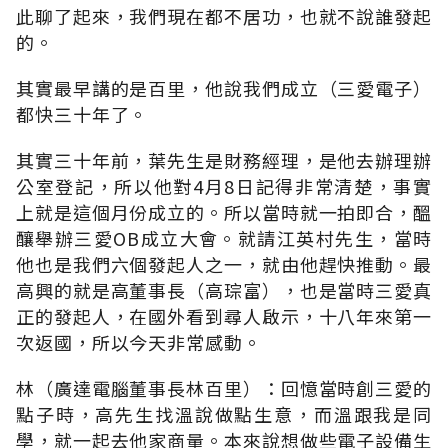
此聊了起來，我們現在都不居功，也就不說誰發起
的。
其實最早講的是百里，他說我們成立（三愛電子）
都快三十年了。
其實三十年前，葉先生是財務經理，是他去辦理辦
公室登記，所以他對4月8日記得非常清楚，事實
上就是這個月份成立的。所以當時就一拍即合，醞
釀舉辦三愛OB成立大會。就請江英村先生，當時
他也是我們六個發起人之一，就由他趕快推動。最
高興的就是高董事長（高琮富），也是當時三愛真
正的發起人，在國外看到尋人啟示，十八年來第一
次返國，所以今天非常感動。
林（廣達電腦董事長林百里）：回憶當時創三愛的
點子時，高先生找溫說做點生意，而溫跟我是同
學，就一起去他家商量。本來說想做些電子設備生