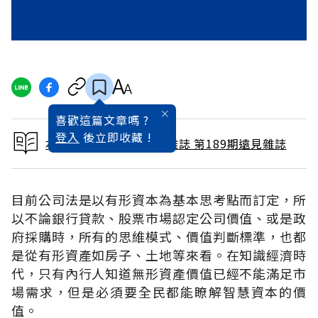
喜歡這篇文章嗎 ?
登入
後立即收藏 !
本文出自 2002 / 3月號雜誌 第189期遠見雜誌
目前公司法是以有形資本為基本思考點而訂定，所
以不論銀行貸款、股票市場認定公司價值、或是政
府採購時，所有的思維模式、價值判斷標準，也都
是從有形資產如房子、土地等來看。在知識經濟時
代，只有內行人知道無形資產價值已經不能滿足市
場需求，但是必須要全民都能瞭解智慧資本的價
值。