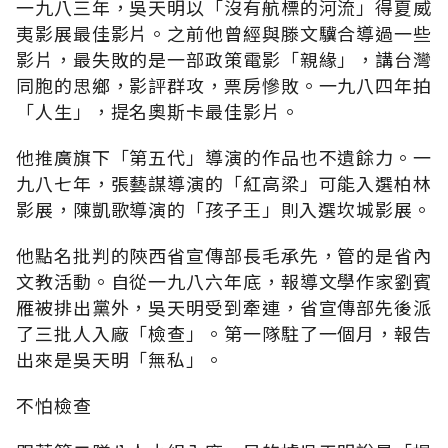
一九八三年，吳天明以「沒有航標的河流」得夏威
夷影展最佳影片。之前他曾經與滕文驥合導過一些
影片，最失敗的是一部政策電影「親緣」，講台灣
同胞的思鄉，影評群攻，票房慘敗。一九八四年拍
「人生」，提名奧斯卡最佳影片。
他推廣旗下「第五代」導演的作品也不遺餘力。一
九八七年，張藝謀導演的「紅高梁」可能入選柏林
影展，陳凱歌導演的「孩子王」則入選坎城影展。
他點名批判的陝西省宣傳部長毛承先，管的是省內
文教活動。自從一九八六年底，報導文學作家劉賓
雁被排出黨外，吳天明受到牽連，省宣傳部先後派
了三批人入廠「檢查」。第一隊駐了一個月，報告
出來是吳天明「無私」。
不怕檢查