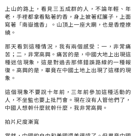
上山的路上，看見三五成群的人，不論年輕、年
老，手裡都拿看點著的香，身上披著紅簾子，上面
寫著「南嶽進香」。山頂上一座大廟，也是香煙撩
繞。
那天看到這種情況，我有兩個感受：一，非常痛
苦；二，非常高興。痛苦的是，中國大地上出現這
種迷信現象，這是對過去那條錯誤路線的一種報
復。高興的是，畢竟在中國土地上出現了這樣的現
象。
這個現象不要說十年前，三年前參加這種活動的
人，不坐監也要上批鬥會。現在沒有人管他們了，
中國人想幹什麼就幹什麼，我非常高興。
拍片尺度漸寬
當然，中國的自由和美國還差得遠了。但畢竟中國