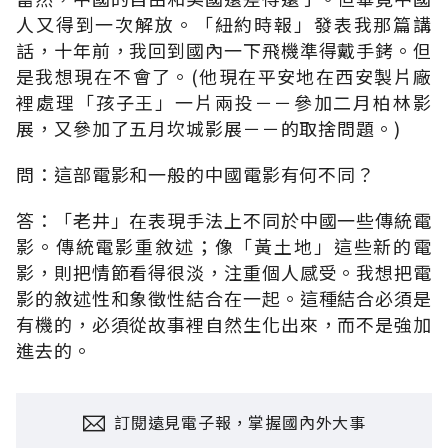
人又得到一次解放。「紐約時報」發表我那篇講
話，十年前，我回到國內一下飛機準得戴手銬。但
是我想現在不會了。(他現在平安地在西安製片廠
裡處理「孩子王」一片兩投－－參加二月柏林影
展，又參加了五月坎城影展－－的取捨問題。)
問：這部電影和一般的中國電影有何不同？
答：「老井」在表現手法上不同於中國一些傳統電
影。傳統電影重敘述；像「黃土地」這些新的電
影，則把情節看得很淡，注重個人感受。我想把電
影的敘述性和象徵性結合在一起。這種結合必須是
有機的，必須從故事裡自然生化出來，而不是強加
進去的。
訂閱遠見電子報，掌握國內外大事