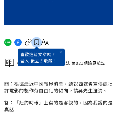
喜歡這篇文章嗎 ?
登入
後立即收藏 !
本文出自 1988 / 3月號雜誌 第021期遠見雜誌
問：根據最近中國報界消息，聽說西安省宣傳處批
評電影的製作有自由化的傾向。請吳先生澄清。
答：「紐約時報」上寫的是客觀的，因為我說的是
真話。