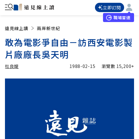
立即訂閱
職場雷達
遠見線上讀
兩岸新世紀
敢為電影爭自由－訪西安電影製
片廠廠長吳天明
杜良媞
1988-02-15
瀏覽數
15,200+
加入追蹤
杜良媞