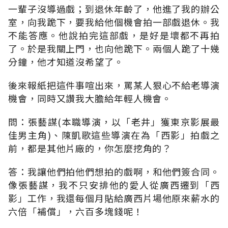
一輩子沒導過戲；到退休年齡了，他進了我的辦公
室，向我跪下，要我給他個機會拍一部戲退休。我
不能答應。他說拍完這部戲，是好是壞都不再拍
了。於是我關上門，也向他跪下。兩個人跪了十幾
分鐘，他才知道沒希望了。
後來報紙把這件事喧出來，罵某人狠心不給老導演
機會，同時又讚我大膽給年輕人機會。
問：張藝謀(本職導演，以「老井」獲東京影展最
佳男主角)、陳凱歌這些導演在為「西影」拍戲之
前，都是其他片廠的，你怎麼挖角的？
答：我讓他們拍他們想拍的戲啊，和他們簽合同。
像張藝謀，我不只安排他的愛人從廣西遷到「西
影」工作，我還每個月貼給廣西片場他原來薪水的
六倍「補償」，六百多塊錢呢！