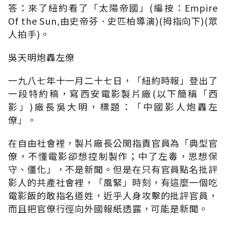
答：來了紐約看了「太陽帝國」(編按：Empire
Of the Sun,由史帝芬．史匹柏導演)(拇指向下)(眾
人拍手)。
吳天明炮轟左僚
一九八七年十一月二十七日，「紐約時報」登出了
一段特約稿，寫西安電影製片廠(以下簡稱「西
影」)廠長吳大明，標題：「中國影人炮轟左
僚」。
在自由社會裡，製片廠長公開指責官員為「典型官
僚，不懂電影卻想控制製作；中了左毒，思想保
守、僵化」，不是新聞。但是在只有官員點名批評
影人的共產社會裡，「風緊」時刻，有這麼一個吃
電影飯的敢指名道姓，近乎人身攻擊的批評官員，
而且把官僚行徑向外國報紙透露，可能是新聞。