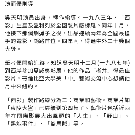
演而優則導
吳天明演員出身，轉作編導。一九八三年，「西
影」生產及盈利列於全國製片廠榜尾。同年十月，
他接下那個爛攤子之後，出品連續兩年為全國最搶
手的電影，銷路首位。四年內，得過中外二十幾個
大獎。
筆者便開始追蹤，知道吳天明十二月(一九八七年)
到西岸參加夏威夷影展，他的作品「老井」得最佳
影片。哥倫比亞大學美「中」藝術交流中心想請他
月中來紐約。
「西影」製作路線分為二：商業和藝術。商業片如
「東陵大盜」已經續到第四集了。藝術片包括近兩
年在國際影展大出風頭的「人生」、「野山」、
「黑炮事件」、「盜馬賊」等。