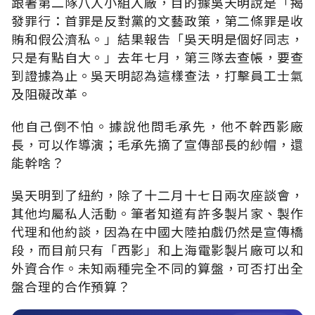
跟著第二隊八人小組入廠，目的據吳天明說是「揭
發罪行：首罪是反對黨的文藝政策，第二條罪是收
賄和假公濟私。」結果報告「吳天明是個好同志，
只是有點自大。」去年七月，第三隊去查帳，要查
到證據為止。吳天明認為這樣查法，打擊員工士氣
及阻礙改革。
他自己倒不怕。據說他問毛承先，他不幹西影廠
長，可以作導演；毛承先摘了宣傳部長的紗帽，還
能幹啥？
吳天明到了紐約，除了十二月十七日兩次座談會，
其他均屬私人活動。筆者知道有許多製片家、製作
代理和他約談，因為在中國大陸拍戲仍然是宣傳橋
段，而目前只有「西影」和上海電影製片廠可以和
外資合作。未知兩種完全不同的算盤，可否打出全
盤合理的合作預算？