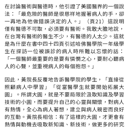
在討論醫術與醫德時，他引證了美國醫界的一個說
法：「最危險的醫師是很慈祥地握著病人的手，卻
一再地為他做錯誤決定的人。」（頁21）這說明
僅有醫德不可取，必須要有醫術。我敢大膽地說，
在台灣有醫術的醫生不少，有醫德的人太少。這就
是為什麼在書中四十四頁引述哈佛醫學院一年級學
生在探訪一位被誤診的病人時所難以忘懷的話：
「一個醫師最重要的是要有憐憫之心，要耐心聽病
人的心聲，並重視病人的每個抱怨。」
因此，黃院長反覆地告訴醫學院的學生，「直接從
照顧病人中學習」「從當醫學生就要開始拓展大
圓」。所謂大圓，就是不要局限於汲取知識及學習
技術的小圓，而要提升自己的心靈與關懷，對病人
有熱情，全心為病人著想，建立與病人親密而良好
的互動。黃院長相信：有了這樣的大圓，才更會有
熱情與動機去吸取新知識、新技術，做更多的研究