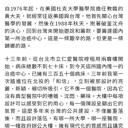
自1976年起，在美國杜克大學醫學院擔任教職的
黃大夫，就經常往返美國與台灣，他首先關心台灣
醫學的發展，然後在1988年秋天，抱著破釜沈舟
的決心，回到台灣來開始遊說和籌款，要籌建國內
第一所治癌中心。這是一條艱辛的路，但更是一條
歸鄉的路。
十三年前，從台北市立仁愛醫院裡租用兩層樓開
始，病床總數不到七十床，到今天這所國內唯一的
治癌中心，已擁有三百五十個病床。三年前我第一
次踏進位在北投的「和信」，立刻被那設計的亮
麗、新穎、親切所吸引。它不像一個醫院，因為它
沒有典型醫院中的嘈雜、沈悶、藥味。大樓中每項
設計可以感受到它的用心，每一個陳設呈顯出它的
氣質。這麼多年來台灣的公共建設，不僅嚴重落
後，而且設計落伍，有哪一所大學、哪一座醫院、
哪一幢政府辦公大樓，擁有現代化的質感而且講究