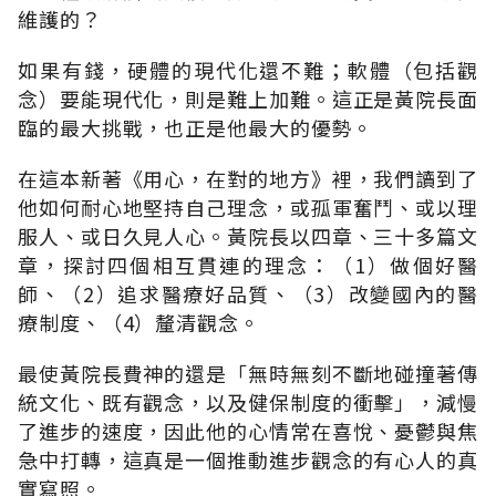
維護的？
如果有錢，硬體的現代化還不難；軟體（包括觀
念）要能現代化，則是難上加難。這正是黃院長面
臨的最大挑戰，也正是他最大的優勢。
在這本新著《用心，在對的地方》裡，我們讀到了
他如何耐心地堅持自己理念，或孤軍奮鬥、或以理
服人、或日久見人心。黃院長以四章、三十多篇文
章，探討四個相互貫連的理念：（1）做個好醫
師、（2）追求醫療好品質、（3）改變國內的醫
療制度、（4）釐清觀念。
最使黃院長費神的還是「無時無刻不斷地碰撞著傳
統文化、既有觀念，以及健保制度的衝擊」，減慢
了進步的速度，因此他的心情常在喜悅、憂鬱與焦
急中打轉，這真是一個推動進步觀念的有心人的真
實寫照。