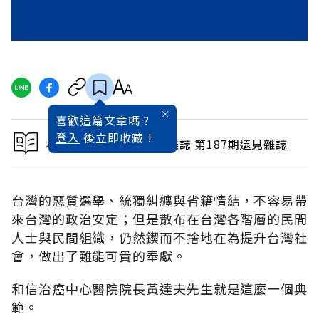
喜歡這篇文章嗎 ?
登入
後立即收藏 !
本文出自 2002 / 1月號雜誌 第187期遠見雜誌
台灣的惡質選舉、統獨糾纏與省籍情結，不容易帶
來台灣的政治安定；但是散布在台灣各階層的民間
人士與民間組織，仍然鍥而不捨地在為提升台灣社
會，做出了難能可貴的奉獻。
和信治癌中心醫院院長黃達夫先生就是這麼一個典
範。