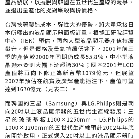
產品發展，以擺脫與韓國在五世代生產線的競爭，
並退出量產化的捉對廝殺與拚價格。
台灣挾著製造成本、彈性大的優勢，將大量承接日
本所釋出的液晶顯示器面板訂單。根據工研院經資
中心（IEK）預估，國內大型液晶顯示器產值持續
攀升，但是價格及景氣持續低迷下，2001年前三
季的產值較2000年同期仍成長55.8％，中小型液
晶顯示器則大幅下滑超過30％；國內2001年LCD
產值將再向下修正為新台幣1079億元，但展望
2002年預估在統寶及廣輝產能挹注下，產值可望
達到1670億元（見表二）。
而韓國的三星（Samsung）與LG.Philips則是朝
向20吋以上液晶顯示器的五世代生產線發展；三
星的玻璃基板1100×1250mm、LG.Philips的
1000×1200mm的五世代生產線預計2002年年底
前開始啟用，正式邁入20吋以上的液晶顯示器時