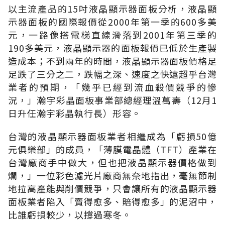
以主流產品的15吋液晶顯示器面板分析，液晶顯
示器面板的國際報價從2000年第一季的600多美
元，一路像搭電梯直線滑落到2001年第三季的
190多美元，液晶顯示器的面板報價已低於生產製
造成本；不到兩年的時間，液晶顯示器面板價格足
足跌了三分之二，跌幅之深、速度之快遠超乎台灣
業者的預期，「幾乎已經到流血殺價競爭的慘
況，」瀚宇彩晶面板事業部總經理溫萬壽（12月1
日升任瀚宇彩晶執行長）形容。
台灣的液晶顯示器面板業者相繼成為「虧損50億
元俱樂部」的成員，「薄膜電晶體（TFT）產業在
台灣廠商手中做大，但也把液晶顯示器價格做到
爛，」一位彩色濾光片廠商無奈地指出，毫無節制
地拉高產能與削價競爭，只會讓所有的液晶顯示器
面板業者陷入「賣得愈多、賠得愈多」的泥沼中，
比誰虧損較少，以撐過寒冬。