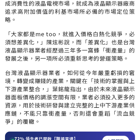
成消費性的液晶電視市場，就成為液晶顯示器廠商
追求高附加價值的利基市場所必備的市場定位策
略。
「大家都是me too，就進入價格白熱化競爭，必
須想差異化，」陳炫彬說，而「差異化」也是台灣
液晶顯示器業者經歷過三年多一窩蜂「衝產量」的
發展之後，另一項所必須重新思考的營運策略。
台灣液晶顯示器業者，如何從今年嚴重虧損的窘
境，轉變成賺錢的產業，關鍵在「技術的掌握與上
下游產業整合，」葉銘龍指出，由於未來液晶顯示
器面板價格的調漲空間有限，業者必須投入更多的
資源，用於技術研發與建立完整的上中下游產業供
應鏈，不能只靠衝產量，否則還會重蹈「流血競
爭」的覆轍。
72%
領先者已開啟【職場雷達】