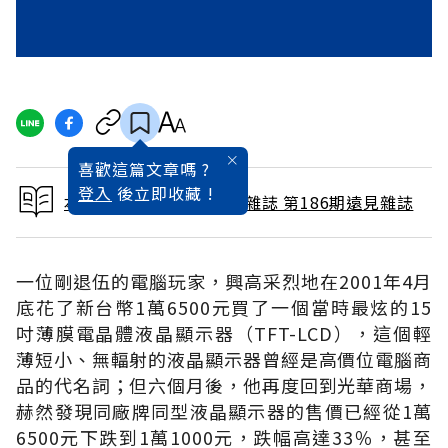
喜歡這篇文章嗎 ?
登入
後立即收藏 !
本文出自 2001 / 12月號雜誌 第186期遠見雜誌
一位剛退伍的電腦玩家，興高采烈地在2001年4月
底花了新台幣1萬6500元買了一個當時最炫的15
吋薄膜電晶體液晶顯示器（TFT-LCD），這個輕
薄短小、無輻射的液晶顯示器曾經是高價位電腦商
品的代名詞；但六個月後，他再度回到光華商場，
赫然發現同廠牌同型液晶顯示器的售價已經從1萬
6500元下跌到1萬1000元，跌幅高達33％，甚至