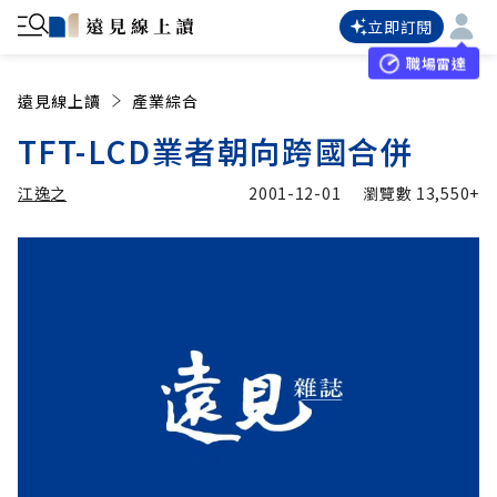
立即訂閱
職場雷達
遠見線上讀
產業綜合
TFT-LCD業者朝向跨國合併
江逸之
2001-12-01
瀏覽數
13,550+
加入追蹤
江逸之