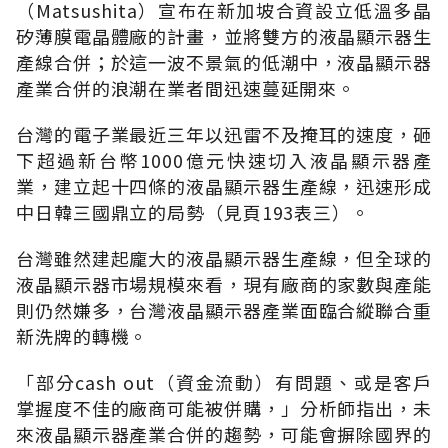
（Matsushita）宣布在新加坡合資設立低溫多晶
矽薄膜電晶體廠的計畫，並將雙方的液晶顯示器生
產線合併；於這一波不景氣的低潮中，液晶顯示器
產業合併的浪潮在業者間迅速蔓延開來。
台灣的電子業最近三年以迅雷不及掩耳的速度，砸
下超過新台幣1000億元快速切入液晶顯示器產
業，建立起十四條的液晶顯示器生產線，迅速形成
中日韓三國鼎立的局勢（見頁193表三）。
台灣雖然建起龐大的液晶顯示器生產線，但全球的
液晶顯示器市場規模來看，現有廠商的家數與產能
則仍然嫌多，台灣液晶顯示器產業面臨合縱聯合重
新洗牌的轉機。
「部分cash out（資金流動）有問題、或是客戶
掌握度不佳的廠商可能被併購，」分析師指出，未
來液晶顯示器產業合併的趨勢，可能會摒除國界的