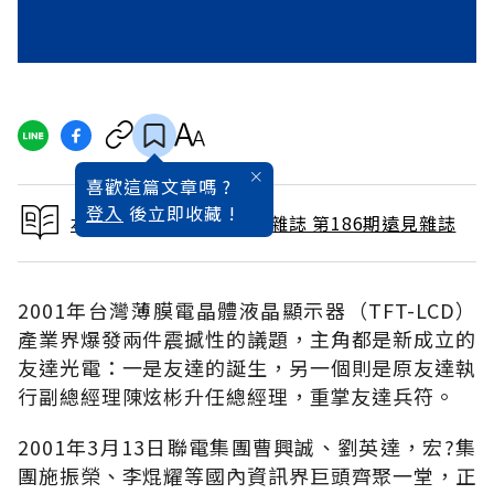
喜歡這篇文章嗎 ?
登入
後立即收藏 !
本文出自 2001 / 12月號雜誌 第186期遠見雜誌
2001年台灣薄膜電晶體液晶顯示器（TFT-LCD）
產業界爆發兩件震撼性的議題，主角都是新成立的
友達光電：一是友達的誕生，另一個則是原友達執
行副總經理陳炫彬升任總經理，重掌友達兵符。
2001年3月13日聯電集團曹興誠、劉英達，宏?集
團施振榮、李焜耀等國內資訊界巨頭齊聚一堂，正