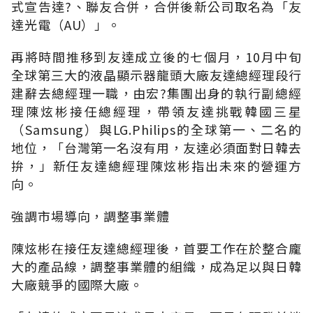
式宣告達?、聯友合併，合併後新公司取名為「友
達光電（AU）」。
再將時間推移到友達成立後的七個月，10月中旬
全球第三大的液晶顯示器龍頭大廠友達總經理段行
建辭去總經理一職，由宏?集團出身的執行副總經
理陳炫彬接任總經理，帶領友達挑戰韓國三星
（Samsung）與LG.Philips的全球第一、二名的
地位，「台灣第一名沒有用，友達必須面對日韓去
拚，」新任友達總經理陳炫彬指出未來的營運方
向。
強調市場導向，調整事業體
陳炫彬在接任友達總經理後，首要工作在於整合龐
大的產品線，調整事業體的組織，成為足以與日韓
大廠競爭的國際大廠。