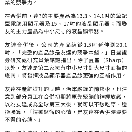
業的競爭力。
在合併前，達?的主要產品為13.3、14.1吋的筆記
型電腦用顯示器及15、17吋的液晶顯示器；而聯
友的主力產品為中小尺寸的液晶顯示器。
友達合併後，公司的產品線從1.5吋延伸到20.1
吋，「完整的產品線是友達的競爭本錢，」日盛證
券研究處研究員葉銘龍指出，除了夏普（Sharp）
以外，友達是第二家擁有中小尺寸到大尺寸面板的
廠商，將發揮液晶顯示器產品線更強的互補作用。
友達在產能提升的同時，治軍嚴謹的陳炫彬，也注
意到部分員工在合併初期將原先緊繃的神經放鬆，
以為友達成為全球第三大後，就可以不愁吃穿、穩
操勝算，「這種鬆懈的心情，是友達在合併時最要
不得的心態。」