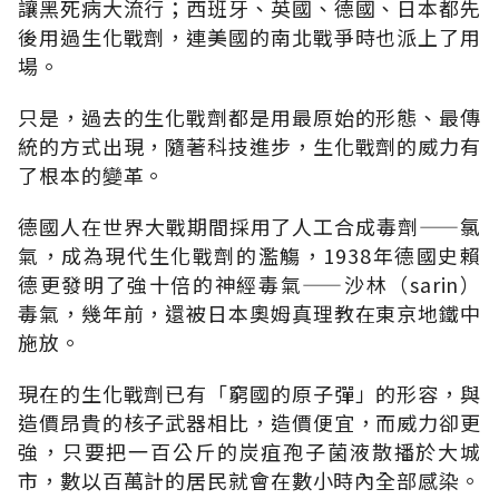
讓黑死病大流行；西班牙、英國、德國、日本都先
後用過生化戰劑，連美國的南北戰爭時也派上了用
場。
只是，過去的生化戰劑都是用最原始的形態、最傳
統的方式出現，隨著科技進步，生化戰劑的威力有
了根本的變革。
德國人在世界大戰期間採用了人工合成毒劑——氯
氣，成為現代生化戰劑的濫觴，1938年德國史賴
德更發明了強十倍的神經毒氣——沙林（sarin）
毒氣，幾年前，還被日本奧姆真理教在東京地鐵中
施放。
現在的生化戰劑已有「窮國的原子彈」的形容，與
造價昂貴的核子武器相比，造價便宜，而威力卻更
強，只要把一百公斤的炭疽孢子菌液散播於大城
市，數以百萬計的居民就會在數小時內全部感染。