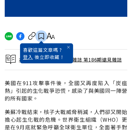
喜歡這篇文章嗎 ?
登入
後立即收藏 !
本文出自 2001 / 12月號雜誌 第186期遠見雜誌
美國在911攻擊事件後，全國又再度陷入「炭疽
熱」引起的生化戰爭恐慌，感染了與美國同一陣營
的所有國家。
美蘇冷戰結束，核子大戰威脅稍減，人們卻又開始
擔心起生化戰的危機。世界衛生組織（WHO）更
是在9月底就緊急呼籲全球衛生單位，全面著手對