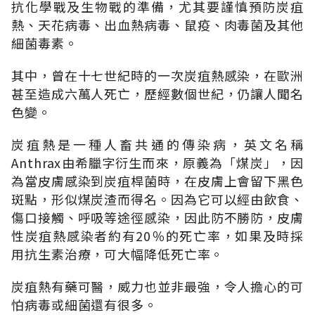
抗化學戰及生物戰的準備，尤其要謹慎預防炭疽
熱、天花病毒、出血熱病毒、鼠疫、肉毒菌及其他
細菌毒素。
其中，曾在十七世紀時的一次炭疽熱感染，在歐洲
甚至造成六萬人死亡，歷經數個世紀，仍讓人聞名
色變。
炭疽熱是一種人畜共通的傳染病，英文名稱
Anthrax由希臘字衍生而來，原義為「煤炭」，因
為當皮膚感染到炭疽桿菌時，在皮膚上會留下黑色
斑點，形似煤炭渣而得名。因為它可以經由飲食、
傷口接觸、呼吸等途徑感染，因此防不勝防，皮膚
性炭疽熱感染者約有20％的死亡率，如果及時採
用抗生素治療，可大幅降低死亡率。
炭疽熱有藥可醫，威力也並非最強，令人擔心的可
怕病毒或細菌還有很多。