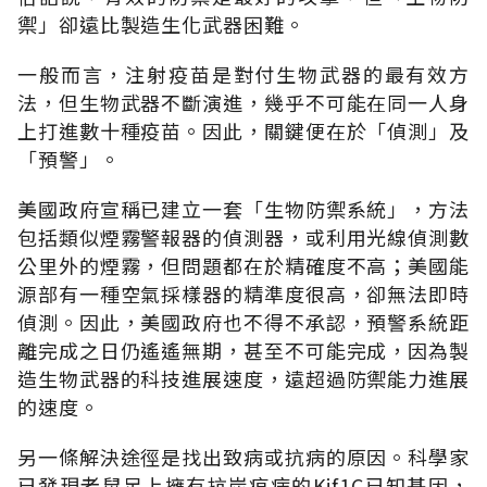
禦」卻遠比製造生化武器困難。
一般而言，注射疫苗是對付生物武器的最有效方
法，但生物武器不斷演進，幾乎不可能在同一人身
上打進數十種疫苗。因此，關鍵便在於「偵測」及
「預警」。
美國政府宣稱已建立一套「生物防禦系統」，方法
包括類似煙霧警報器的偵測器，或利用光線偵測數
公里外的煙霧，但問題都在於精確度不高；美國能
源部有一種空氣採樣器的精準度很高，卻無法即時
偵測。因此，美國政府也不得不承認，預警系統距
離完成之日仍遙遙無期，甚至不可能完成，因為製
造生物武器的科技進展速度，遠超過防禦能力進展
的速度。
另一條解決途徑是找出致病或抗病的原因。科學家
已發現老鼠足上擁有抗炭疽病的Kif1C已知基因，