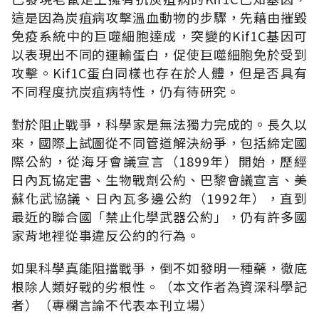
這是因為炭疽病攻擊溫血動物的步驟，先藉由摧毀
免疫系統中的巨噬細胞達成，突變的Kif1C基因可
以表現出不同的運輸蛋白，促使巨噬細胞免於受到
攻擊。Kif1C蛋白同樣也存在於人體，但是否具有
不同程度抗炭疽病特性，仍有待研究。
對於阻止戰爭，科學家是無法獨力完成的。長久以
來，國際上試圖從不同管道解決紛爭，包括締定國
際公約，從海牙會議宣言（1899年）開始，歷經
日內瓦協定書、生物戰劑公約、巴黎會議宣言、美
蘇化武協議、日內瓦多邊公約（1992年），直到
最近的聯合國「禁止化學武器公約」，仍有許多國
家背地裡從事違反公約的行為。
如果科學真能阻擋戰爭，倒不如發明一種藥，徹底
根除人類好戰的劣根性。（本文作者為資深科學記
者）（專欄言論不代表本刊立場）