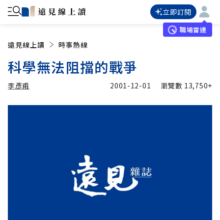
立即訂閱
職場雷達
遠見線上讀
時事熱線
科學無法阻擋的戰爭
李彥甫
2001-12-01
瀏覽數
13,750+
加入追蹤
李彥甫