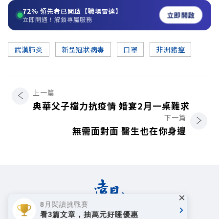
72%
領先者已開啟【職場雷達】
立即開啟
立即開通！解鎖專屬服務
武漢肺炎
新型冠狀病毒
口罩
非洲豬瘟
上一篇
典華父子檔力抗疫情 婚宴2月一桌難求
下一篇
無需面對面 醫生也在你身邊
×
8月閱讀挑戰賽
看3篇文章，抽萬元好睡優惠