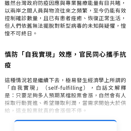
雖然台灣政府防疫因應與專業醫療能量有目共睹，
以兩岸之間人員與物流往來之頻繁，至今仍能有效
控制確診數量，且已有患者痊癒、恢復正常生活，
但人們依舊無法擺脫對新型病毒的未知與疑懼，惶
惶不可終日。
慎防「自我實現」效應，官民同心攜手抗
疫
這種情況若是繼續下去，極易發生經濟學上所謂的
「自我實現」（self-fulfilling），白話文解釋
是：只要足夠多人預期某檔股票會漲，自然會有人
採取行動買進、希望賺取利潤，當需求開始大於供
給，這支股票就真的會漲個不停。