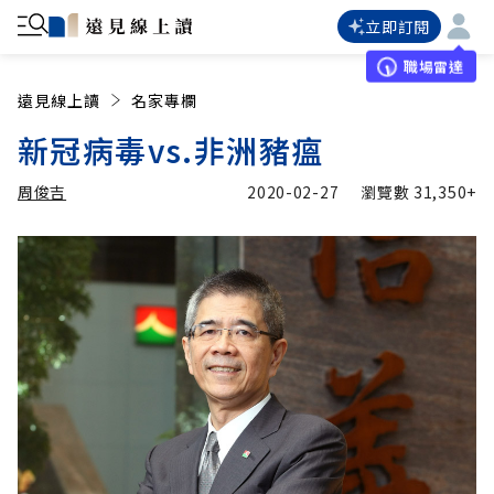
立即訂閱
職場雷達
遠見線上讀
名家專欄
新冠病毒vs.非洲豬瘟
周俊吉
2020-02-27
瀏覽數
31,350+
加入追蹤
周俊吉