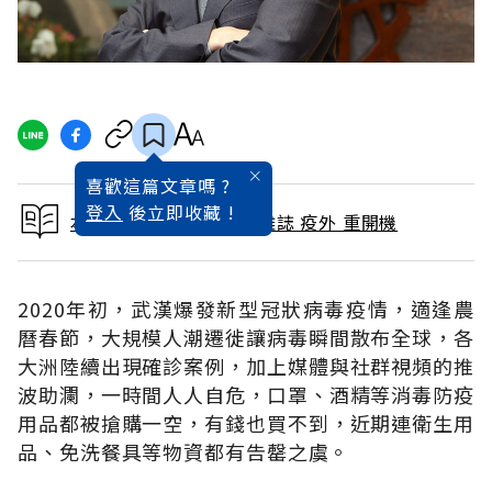
喜歡這篇文章嗎 ?
登入
後立即收藏 !
本文出自 2020 / 3月號雜誌 疫外 重開機
2020年初，武漢爆發新型冠狀病毒疫情，適逢農
曆春節，大規模人潮遷徙讓病毒瞬間散布全球，各
大洲陸續出現確診案例，加上媒體與社群視頻的推
波助瀾，一時間人人自危，口罩、酒精等消毒防疫
用品都被搶購一空，有錢也買不到，近期連衛生用
品、免洗餐具等物資都有告罄之虞。