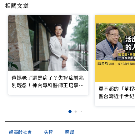
相關文章
爸媽老了還是病了？失智症前兆
別輕忽！神內專科醫師王培寧呼
買不起的「單程機
籲把握大腦黃金期
響台灣近半世紀思
超高齡社會
失智
照護