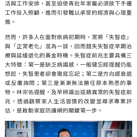
活與工作安排，甚至迫使青壯年家屬必須放下手邊
工作投入照顧，進而引發難以承受的經濟與心理重
擔。
然而，許多人在面對疾病初期時，常將「失智症」
與「正常老化」混為一談，因而錯失失智症早期治
療與延緩退化的黃金時機。失智症前兆主要具備三
大特徵：第一是缺乏病識感，一般健忘經提醒仍能
想起，失智患者卻會徹底忘記；第二是方向感衰退
或反覆詢問；第三是漸漸無法勝任原本熟悉的事
物。林宗佑提醒，及早辨識出這類異常的失智症前
兆，透過觀察家人生活習慣的改變並尋求專業評
估，是啟動家庭防護網的關鍵第一步。