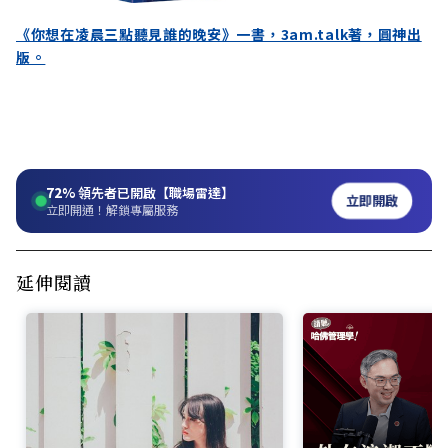
《你想在凌晨三點聽見誰的晚安》一書，3am.talk著，圓神出
版。
72%
領先者已開啟【職場雷達】
立即開啟
立即開通！解鎖專屬服務
延伸閱讀