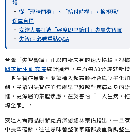
護
•
從「理賠門檻」、「給付時機」，檢視現行
保單盲區
•
安達人壽打造「輕度即早給付」專屬失智險
•
失智症 必看重點Q&A
台灣「失智警鐘」正以前所未有的速度快轉。根據
國家衛生研究院
統計顯示，平均每30分鐘就新增
一名失智症患者。隨著進入超高齡社會與少子化加
劇，民眾對失智症的焦慮早已超越對疾病本身的恐
懼，更深層的集體焦慮，在於害怕「一人生病，拖
垮全家」。
安達人壽商品研發處資深副總林宗佑指出，一旦家
中長輩確診，往往意味著整個家庭都要重新調整生