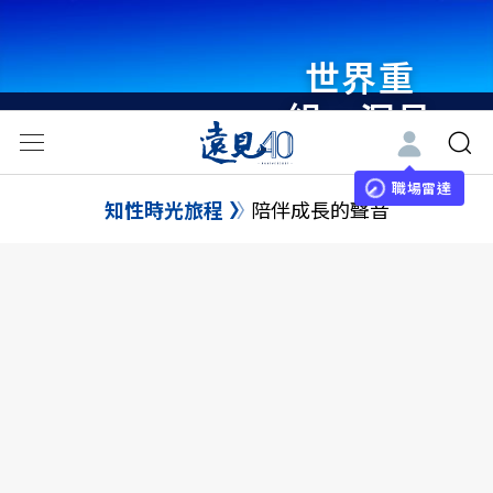
世界重
組・洞見
未來 與
世界領袖
職場雷達
知性時光旅程
陪伴成長的聲音
同行