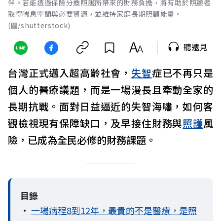
伴。若能透過保險分擔照護所帶來的財務負擔，將有助於照顧者
取得喘息空間與必要資源，並維持家庭長期照顧能量。
(圖/shutterstock)
聽遠見
台灣正式邁入超高齡社會，
失智
症已不再只是
個人的醫療議題，而是一場漫長且牽動全家的
長期抗戰。面對日益逼近的失智海嘯，如何客
觀檢視現有保障缺口，及早接住財務與
照護
風
險，已成為全民必修的財務課題。
目錄
•
一場病程8到12年，最貴的不是醫療，是照