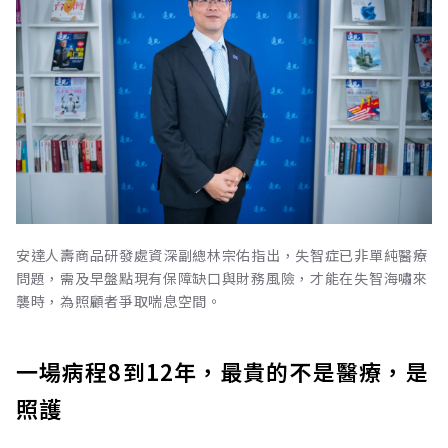
安達人壽商品研發處資深副總林宗佑指出，失智症已非單純醫療
問題，需及早盤點現有保障缺口與財務風險，才能在失智海嘯來
襲時，為照顧者爭取喘息空間。
一場病程8到12年，最貴的不是醫療，是
照護