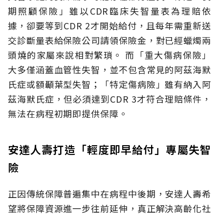
期照顧保險」雖以CDR臨床失智量表為理賠依
據，卻要等到CDR 2才開始給付，且每年需重新送
交診斷量表給保險公司請領保險金，對已經蠟燭兩
頭燒的家屬來說相對繁瑣。
而「重大傷病保險」
大多僅涵蓋血管性失智，並不包含常見的阿茲海默
氏症或額顳葉型失智；「特定傷病險」雖有納入阿
茲海默氏症，但必須達到CDR 3才符合理賠條件，
無法在病程初期即提供保障。
安達人壽打造「輕度即早給付」專屬失智
險
正因傳統保障普遍集中在病程中後期，安達人壽希
望將保障資源進一步往前延伸，真正解決高齡化社