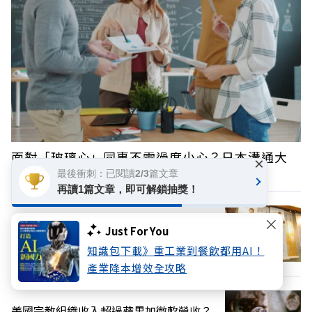
面對「玻璃心」同事不需過度小心？日本溝通大
×
師：你反而該有話直說
最後衝刺：已閱讀2/3篇文章
再讀1篇文章，即可解鎖抽獎！
Just For You
哲人已遠，哲思長存——悼念高希均教授
知識包下載》重工業到餐飲都用AI！
產業降本增效全攻略
美國宗教組織收入超過蘋果加微軟營收？