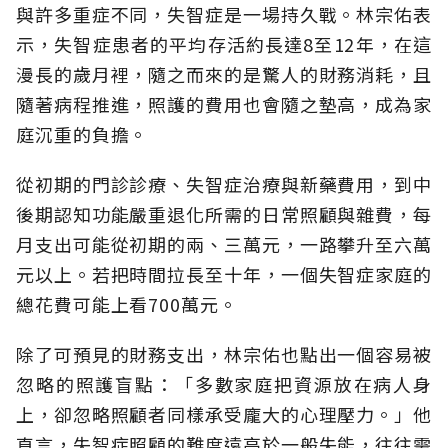
與許多重症不同，失智症是一場持久戰。林宗佑表
示，失智症患者的平均存活約長達8至12年，在這
漫長的歲月裡，隨之而來的是驚人的財務消耗，且
隨著病程推進，照護的費用也會隨之墊高，成為家
庭沉重的負擔。
從初期的門診診療、失智症治療與新藥費用，到中
後期認知功能嚴重退化所需的日常照顧與雜費，每
月支出可能從初期的兩、三萬元，一路攀升至六萬
元以上。若把時間拉長至十年，一個失智症家庭的
總花費可能上看700萬元。
除了可預見的財務支出，林宗佑也點出一個容易被
忽略的照護盲點：「多數家庭把資源放在病人身
上，卻忽略照顧者同樣承受龐大的心理壓力。」他
直言，失智症照顧的難度遠高於一般失能，往往需