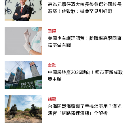
高為元續任清大校長後參選外國校長
惹議！他致歉：機會罕見引好奇
國際
美國也有護理師荒！離職率高跟同事
這麼做有關
金融
中國房地產2026轉向！都市更新成政
策主軸
話題
台海開戰海纜斷了手機怎麼用？漢光
演習「網路降速演練」全解析