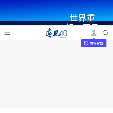
世界重
組・洞見
未來 與
世界領袖
職場雷達
同行