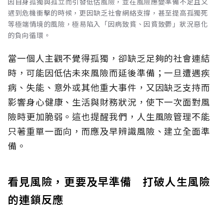
因自身孤獨與孤立而引發低估風險，並在風險應變準備不足且又
遇到危機衝擊的時候，更因缺乏社會網絡支撐，甚至提高孤獨死
等極端情境的風險，極易陷入「因病致貧、因貧致鬱」狀況惡化
的負向循環。
當一個人主觀不覺得孤獨，卻缺乏足夠的社會連結
時，可能因低估未來風險而延後準備；一旦遭遇疾
病、失能、意外或其他重大事件，又因缺乏支持而
影響身心健康、生活與財務狀況，使下一次面對風
險時更加脆弱。這也提醒我們，人生風險管理不能
只著重單一面向，而應及早辨識風險、建立全面準
備。
看見風險，更要及早準備 打破人生風險
的連鎖反應