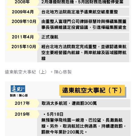
遠東航空大事紀（上）。陳心慈製