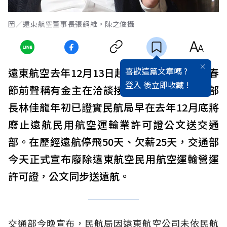
圖／遠東航空董事長張綱維。陳之俊攝
喜歡這篇文章嗎 ?
遠東航空去年12月13日起無預警停飛，儘管春
登入
後立即收藏 !
節前聲稱有金主在洽談接手事宜，不過交通部
長林佳龍年初已證實民航局早在去年12月底將
廢止遠航民用航空運輸業許可證公文送交通
部。在歷經遠航停飛50天、欠薪25天，交通部
今天正式宣布廢除遠東航空民用航空運輸營運
許可證，公文同步送遠航。
交通部今晚宣布，民航局因遠東航空公司未依民航