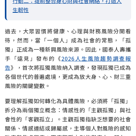
行動二：提前整合身心財與社會網絡，打造人
生韌性
過去，大眾習慣將健康、心理與財務風險分開看
待，然而，當「一個人」成為社會的常態，「孤
獨」正成為一種新興風險來源。因此，國泰人壽攜
手「遠見」發布的《
2026人生風險趨勢調查報
告
》，首次將孤獨風險納入調查，發現孤獨已成為
各個世代的普遍處境，更成為放大身、心、財三重
風險的關鍵變數。
要理解孤獨如何轉化為具體風險，必須將「孤獨」
拆分為兩個獨立概念：情感性的「主觀孤獨」與社
會性的「客觀孤立」。主觀孤獨指缺乏想要的社會
關係、情感連結或歸屬感，主導個人對風險的感知