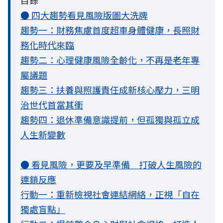
目錄
● 四大趨勢看見風險版圖大洗牌
趨勢一：財務焦慮首度超車身體健康，長照財
務化時代來臨
趨勢二：心理健康風險全齡化，不再是老年專
屬議題
趨勢三：扶養與照護責任成新核心壓力，三明
治世代首當其衝
趨勢四：退休準備意識提前，但孤獨與孤立成
人生新變數
● 看見風險，更要及早準備 打破人生風險的
連鎖反應
行動一：重新檢視社會連結網絡，正視「自在
獨處盲點」