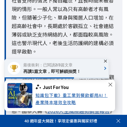
社會支持的情況下獨自離世，且長時間未被發
現的情形。一般人常以為只有高齡者才有風
險，但隨著少子化、單身與獨居人口增加，在
超高齡社會中，長期處於客觀孤立、社會連結
薄弱或缺乏支持網絡的人，都面臨較高風險。
這也警示現代人，老後生活防護網的建構必須
提早啟動。
×
最後衝刺：已閱讀2/3篇文章
Q3. 孤獨與孤立有什麼不同？
再讀1篇文章，即可解鎖抽獎！
A3：孤獨與孤立最大的不同，在於孤獨是主觀
的心理感受，孤立則是客觀的社會連結狀態。
Just For You
一個人即使不覺得孤單，也可能因與家人、朋
知識包下載》重工業到餐飲都用AI！
友或社會網絡互動不足，而處於客觀孤立的狀
產業降本增效全攻略
態。國泰人壽《
2026人生風險趨勢調查報告
》
指出，這類「自覺不孤獨、卻客觀孤立」的
40 週年盛大開啟！享限定優惠與獨家好禮