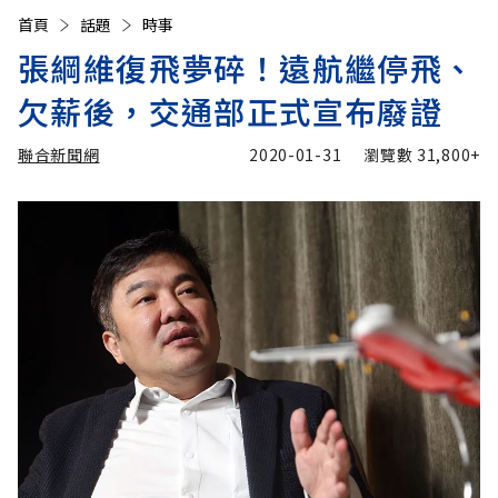
首頁
話題
時事
張綱維復飛夢碎！遠航繼停飛、
欠薪後，交通部正式宣布廢證
聯合新聞網
2020-01-31
瀏覽數
31,800+