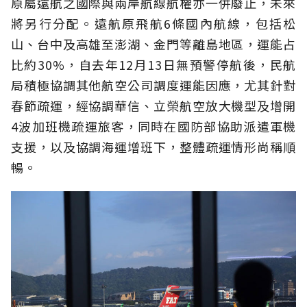
原屬遠航之國際與兩岸航線航權亦一併廢止，未來
將另行分配。遠航原飛航6條國內航線，包括松
山、台中及高雄至澎湖、金門等離島地區，運能占
比約30%，自去年12月13日無預警停航後，民航
局積極協調其他航空公司調度運能因應，尤其針對
春節疏運，經協調華信、立榮航空放大機型及增開
4波加班機疏運旅客，同時在國防部協助派遣軍機
支援，以及協調海運增班下，整體疏運情形尚稱順
暢。