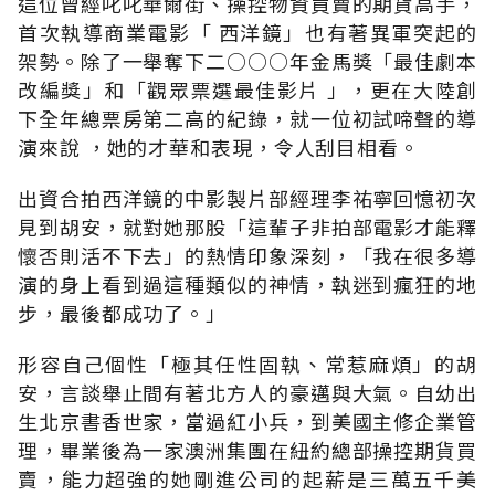
這位曾經叱叱華爾街、操控物資買賣的期貨高手，
首次執導商業電影「 西洋鏡」也有著異軍突起的
架勢。除了一舉奪下二○○○年金馬獎「最佳劇本
改編獎」和「觀眾票選最佳影片 」，更在大陸創
下全年總票房第二高的紀錄，就一位初試啼聲的導
演來說 ，她的才華和表現，令人刮目相看。
出資合拍西洋鏡的中影製片部經理李祐寧回憶初次
見到胡安，就對她那股「這輩子非拍部電影才能釋
懷否則活不下去」的熱情印象深刻，「我在很多導
演的身上看到過這種類似的神情，執迷到瘋狂的地
步，最後都成功了。」
形容自己個性「極其任性固執、常惹麻煩」的胡
安，言談舉止間有著北方人的豪邁與大氣。自幼出
生北京書香世家，當過紅小兵，到美國主修企業管
理，畢業後為一家澳洲集團在紐約總部操控期貨買
賣，能力超強的她剛進公司的起薪是三萬五千美