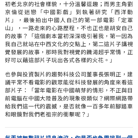
初老北京的社會樣貌，十分溫馨逗趣；而男主角劉
京倫從迷戀「中國影戲」到執著研究「西洋動
片」，最後拍出中國人自己的第一部電影「定軍
山」，一路走來的心路歷程，不也正也是胡安自己
的故事？「這個劇本當初深深吸引著我，第一因為
我自己就站在中西文化的交點上，第二這片子講視
覺發展的故事，那時我對視覺的饑渴超乎常情，正
好可以藉這部片子玩出各式各樣的火花。」
也參與投資製片的趨勢科技公司董事長張明正，建
議平常不看電影的觀眾能從科技發展的角度來看這
部片子：「當年電影在中國萌芽的情形，不正與目
前電腦在中國大陸普及的現象很類似？網際網路帶
給我們這一代的震撼，是否就像一百多年前腳踏車
和眼鏡對我們老祖宗的衝擊呢？」
每天被無數碎片訊息淹沒，你是否也急需找到一個