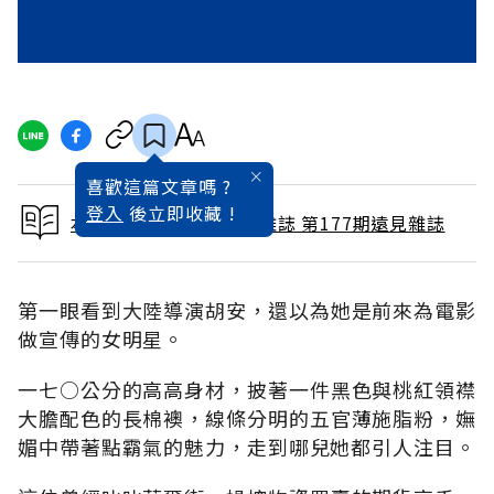
喜歡這篇文章嗎 ?
登入
後立即收藏 !
本文出自 2001 / 3月號雜誌 第177期遠見雜誌
第一眼看到大陸導演胡安，還以為她是前來為電影
做宣傳的女明星。
一七○公分的高高身材，披著一件黑色與桃紅領襟
大膽配色的長棉襖，線條分明的五官薄施脂粉，嫵
媚中帶著點霸氣的魅力，走到哪兒她都引人注目。