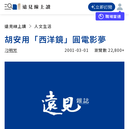
立即訂閱
職場雷達
遠見線上讀
人文生活
胡安用「西洋鏡」圓電影夢
刁明芳
2001-03-01
瀏覽數
22,800+
加入追蹤
刁明芳