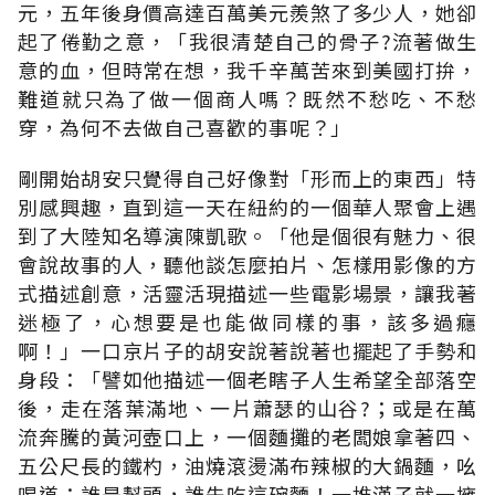
元，五年後身價高達百萬美元羨煞了多少人，她卻
起了倦勤之意，「我很清楚自己的骨子?流著做生
意的血，但時常在想，我千辛萬苦來到美國打拚，
難道就只為了做一個商人嗎？既然不愁吃、不愁
穿，為何不去做自己喜歡的事呢？」
剛開始胡安只覺得自己好像對「形而上的東西」特
別感興趣，直到這一天在紐約的一個華人聚會上遇
到了大陸知名導演陳凱歌。「他是個很有魅力、很
會說故事的人，聽他談怎麼拍片、怎樣用影像的方
式描述創意，活靈活現描述一些電影場景，讓我著
迷極了，心想要是也能做同樣的事，該多過癮
啊！」一口京片子的胡安說著說著也擺起了手勢和
身段：「譬如他描述一個老瞎子人生希望全部落空
後，走在落葉滿地、一片蕭瑟的山谷?；或是在萬
流奔騰的黃河壺口上，一個麵攤的老闆娘拿著四、
五公尺長的鐵杓，油燒滾燙滿布辣椒的大鍋麵，吆
喝道：誰是幫頭，誰先吃這碗麵！一堆漢子就一擁