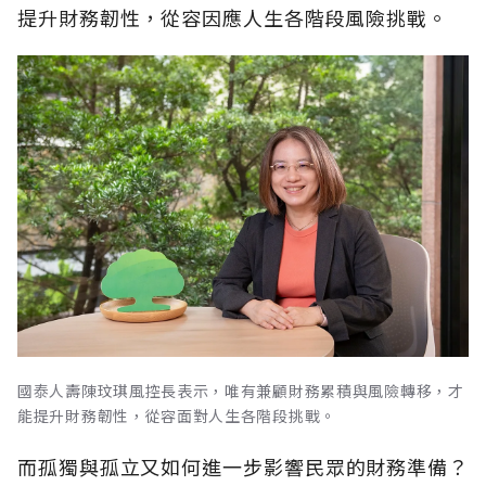
提升財務韌性，從容因應人生各階段風險挑戰。
國泰人壽陳玟琪風控長表示，唯有兼顧財務累積與風險轉移，才
能提升財務韌性，從容面對人生各階段挑戰。
而孤獨與孤立又如何進一步影響民眾的財務準備？