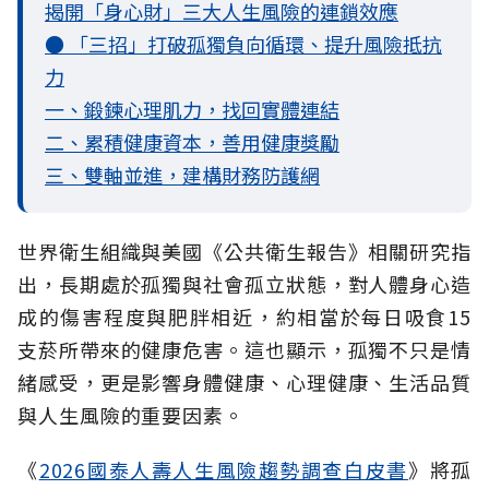
揭開「身心財」三大人生風險的連鎖效應
● 「三招」打破孤獨負向循環、提升風險抵抗
力
一、鍛鍊心理肌力，找回實體連結
二、累積健康資本，善用健康獎勵
三、雙軸並進，建構財務防護網
世界衛生組織與美國《公共衛生報告》相關研究指
出，長期處於孤獨與社會孤立
狀態，對人體身心造
成的傷害程度與肥胖相近，約相當於每日吸食15
支菸所帶來的健康危害。這也顯示，孤獨不只是情
緒感受，更是影響身體健康、心理健康、生活品質
與人生風險的重要因素。
《
2026國泰人壽人生風險趨勢調查白皮書
》將孤