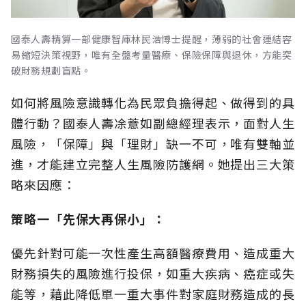
國泰人壽精算一部健康智庫林民浩博士提醒，薄弱的社會連結容
易縮短決策視野，唯有全盤考量醫療、保險保障與退休，方能突
破財務規劃盲點。
如何將風險意識轉化為民眾負擔得起、做得到的具
體行動？國泰人壽凃薏如副總經理表示，面對人生
風險，「保障」與「理財」缺一不可，唯有雙軸並
進，才能建立完整人生風險防護網。她提出三大策
略來因應：
策略一「先保大再保小」：
優先針對可能一次性產生高額醫療費用、造成重大
財務損失的風險進行投保，如重大疾病、癌症或失
能等，藉此降低單一重大事件對家庭財務造成的長