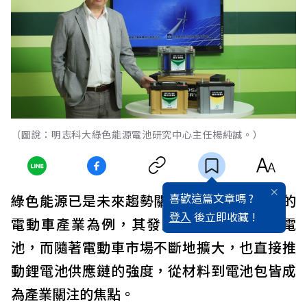
（圖說：明志科大綠色能源電池研究中心主任楊純誠。）
喜歡這篇文章嗎 ?
綠色能源已是未來趨勢關鍵產業。以最火熱的
登入
後立即收藏 !
電動車產業為例，其發展關鍵因素就在於電
池，而隨著電動車市場不斷地擴大，也直接推
動鋰電池供應鏈的強度，從材料到電池包皆成
為產業關注的焦點。