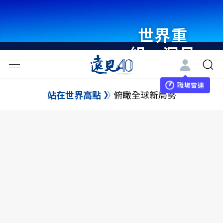
世界重
組・洞見
未來 與
世界領袖
職場雷達
站在世界高點
俯瞰全球新局勢
同行