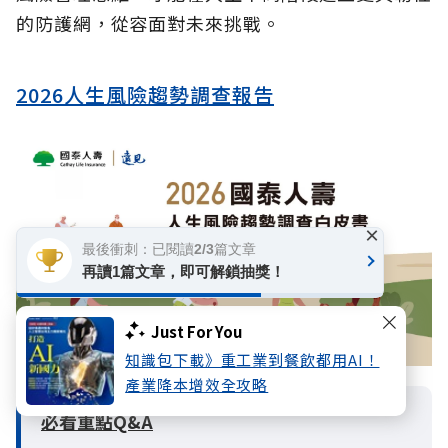
的防護網，從容面對未來挑戰。
2026人生風險趨勢調查報告
×
最後衝刺：已閱讀2/3篇文章
再讀1篇文章，即可解鎖抽獎！
Just For You
知識包下載》重工業到餐飲都用AI！
產業降本增效全攻略
必看重點Q&A