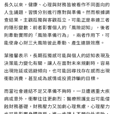
長久以來，健康、心理與財務皆被看作不同面向的
人生議題，習慣分別進行應對與準備。然而根據調
查結果，主觀孤獨與客觀孤立，可能正是串連三者
的隱形變數：前者影響個人的「風險認知
」，後者
則牽動實際的「風險準備行為」，兩者作用下，可
能使身心財三大風險彼此牽動、產生連鎖效應。
葉雅馨表示，長期孤獨感可能與個人的認知表現及
決策能力變化有關，讓人在面對未來規劃時，容易
出現拖延或逃避傾向，也可能因尋找存在感而出現
衝動消費，甚至成為感情或投資詐騙的目標。
而當社會連結不足又準備不夠時，一旦遭遇重大疾
病或意外，衝擊往往更劇烈：醫療照護支出可能侵
蝕財務基礎，財務壓力又加劇心理焦慮，心理壓力
也可能影響身體復原，進一步讓人不願向外求助，