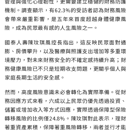
管理與強化心理韌性，更需要建立穩健的財務防護
機制。調查顯示，有62.3%的受訪者認為財務風險
會帶來嚴重影響，是五年來首度超越身體健康風
險，成為民眾最有感的人生風險之一。
國泰人壽陳玟琪風控長指出，這反映民眾面對通
膨、房價攀升，以及醫療與照護支出增加等多重環
境壓力，對未來財務安全的不確定感持續升高；財
務健康風險已不只是短期收支問題，更關乎個人與
家庭長期生活的安全感。
然而，高度風險意識未必會轉化為實際準備。從財
務因應方式來看，六成以上民眾仍優先透過投資、
儲蓄或增加收入等方式因應，實際透過保障型保險
轉移風險的比例僅24.8%。陳玟琪對此表示，理財
著重資產累積，保障著重風險轉移，兩者並行才能