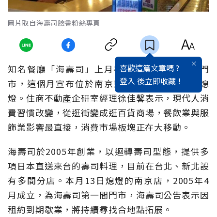
圖片取自海壽司臉書粉絲專頁
喜歡這篇文章嗎 ?
知名餐廳「海壽司」上月在板橋大遠百開設新門
登入
後立即收藏 !
市，這個月宣布位於南京東路的第一間門市店熄
燈。住商不動產企研室經理徐佳馨表示，現代人消
費習慣改變，從逛街變成逛百貨商場，餐飲業與服
飾業影響最直接，消費市場板塊正在大移動。
海壽司於2005年創業，以迴轉壽司型態，提供多
項日本直送來台的壽司料理，目前在台北、新北設
有多間分店。本月13日熄燈的南京店，2005年4
月成立，為海壽司第一間門市，海壽司公告表示因
租約到期歇業，將持續尋找合地點拓展。