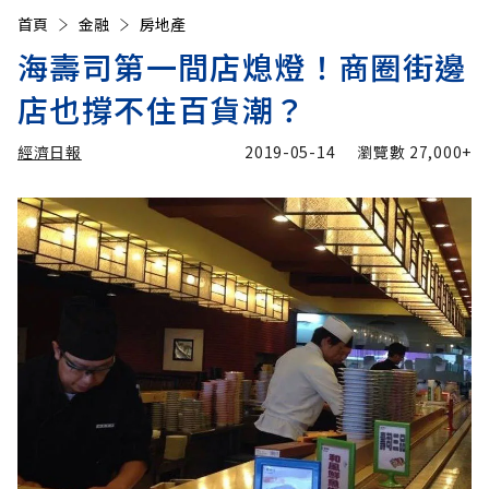
首頁
金融
房地產
海壽司第一間店熄燈！商圈街邊
店也撐不住百貨潮？
經濟日報
2019-05-14
瀏覽數
27,000+