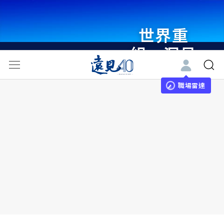
世界重
組・洞見
未來 與
世界領袖
職場雷達
同行