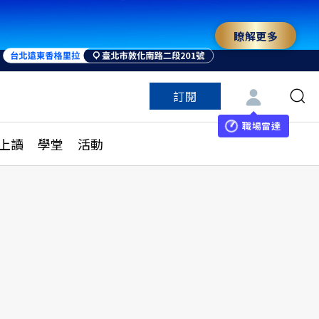
瞭解更多
來 與世界領袖同行
訂閱
特色頻道
訂閱
見線上讀
ESG遠見
職場雷達
上讀
學堂
活動
多訂閱方案
城市學
刊購買
健康遠見
子報訂閱
華人精英論壇
享知識包
領導影響力學院