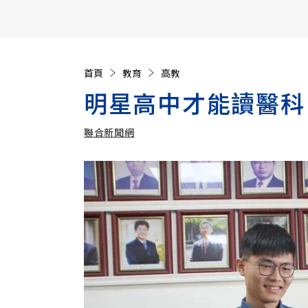
【遠見40週年慶】訂《遠見》贈實用家電3選1+暢銷好
首頁
教育
高教
明星高中才能讀醫科
聯合新聞網
加入追蹤
聯合新聞網