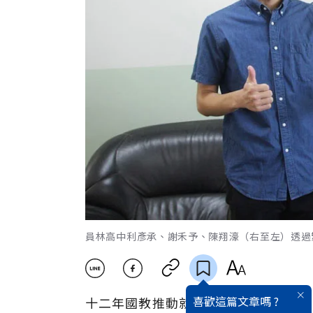
員林高中利彥承、謝禾予、陳翔濠（右至左）透過
喜歡這篇文章嗎 ?
十二年國教推動就近入學，彰化員林高