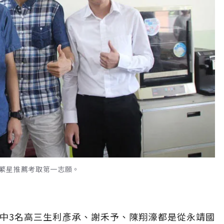
繁星推薦考取第一志願。
中3名高三生利彥承、謝禾予、陳翔濠都是從永靖國