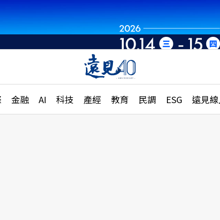
世界重組・洞見未
章
特輯
文章
大學升學、職涯攻略
遠
際
金融
AI
科技
產經
教育
民調
ESG
遠見線
國際
更
縣市施政調查全解析
金融
單
民調
產經
電
好享生活
獨
專欄