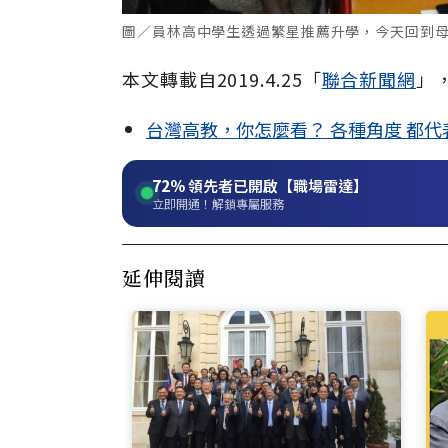
圖／員林高中學生透過繁星推薦升學，今天回到
本文轉載自2019.4.25「
聯合新聞網
」
台灣高教，你怎麼看？ 各種角度 都
72%
領先者已開啟【職場雷達】
立即開通！解鎖專屬服務
延伸閱讀