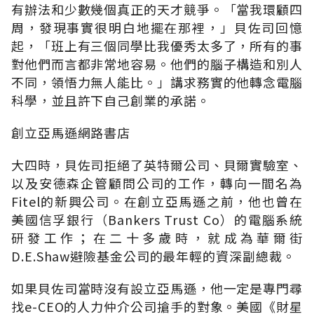
有辦法和少數幾個真正的天才競爭。「當我環顧四
周，發現事實很明白地擺在那裡，」貝佐司回憶
起，「班上有三個同學比我優秀太多了，所有的事
對他們而言都非常地容易。他們的腦子構造和別人
不同，領悟力無人能比。」講求務實的他轉念電腦
科學，並且許下自己創業的承諾。
創立亞馬遜網路書店
大四時，貝佐司拒絕了英特爾公司、貝爾實驗室、
以及安德森企管顧問公司的工作，轉向一間名為
Fitel的新興公司。在創立亞馬遜之前，他也曾在
美國信孚銀行（Bankers Trust Co）的電腦系統
研發工作；在二十多歲時，就成為華爾街
D.E.Shaw避險基金公司的最年輕的資深副總裁。
如果貝佐司當時沒有設立亞馬遜，他一定是專門尋
找e-CEO的人力仲介公司搶手的對象。美國《財星