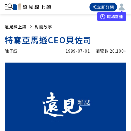
立即訂閱
職場雷達
遠見線上讀
封面故事
特寫亞馬遜CEO貝佐司
陳子鈺
1999-07-01
瀏覽數
20,100+
加入追蹤
陳子鈺