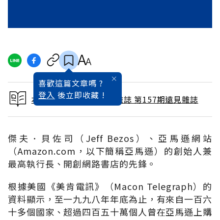
喜歡這篇文章嗎 ?
登入
後立即收藏 !
本文出自 1999 / 7月號雜誌 第157期遠見雜誌
傑夫．貝佐司（Jeff Bezos）、亞馬遜網站
（Amazon.com，以下簡稱亞馬遜）的創始人兼
最高執行長、開創網路書店的先鋒。
根據美國《美肯電訊》（Macon Telegraph）的
資料顯示，至一九九八年年底為止，有來自一百六
十多個國家、超過四百五十萬個人曾在亞馬遜上購