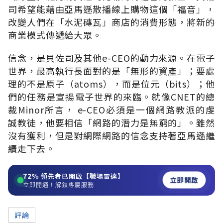
司希望能藉由亞馬遜散播線上購物這個「福音」，
改變人們在「水泥磚瓦」商店的消費形態，將新的
商業模式傳遞給大眾。
信念，是貝佐司及其他e-CEO的動力來源。在電子
世界，最高執行長面對的是「無形的資產」；要處
理的不是原子（atoms），而是位元（bits）；他
們的任務是宣揚電子世界的來臨。就像CNET的總
裁Minor所言， e-CEO必須是一個網路教派的虔
誠教徒，他要相信「網路的潛力是無窮的」。雖然
沒有獲利，但是對網際網路的信念支持著亞馬遜繼
續走下去。
72%
領先者已開啟【職場雷達】
立即開啟
立即開通！解鎖專屬服務
評論