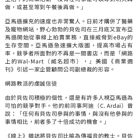
做，或甚至等到午餐後再做。」
亞馬遜擴充的速度也非常驚人。日前才購併了醫藥
及寵物網站，野心勃勃的貝佐司在三月底又宣布亞
馬遜開始從事線上拍賣業務，直接威脅到eBay的
生存空間。亞馬遜急速擴大版圖，提高市場占有
率，競爭者所面對的不再是一間書店，而是「網路
上的Wal-Mart（威名超市），」美國《商業週
刊》引述一家企管顧問公司副總裁的形容。
網路教派的虔誠信徒
由於貝佐司積極的個性，還是有許多人視亞馬遜為
可怕的競爭對手。他的前同事阿迪（C. Ardai）曾
說：「任何有貝佐司參與的事情，與沒有他參與的
事情相比，前者多了十倍成功的機會。」
《線上》雜誌將貝佐司比喻為傳福音的教士。貝佐