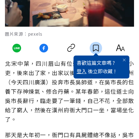
圖片來源：pexels
喜歡這篇文章嗎 ?
北宋中葉，四川眉山有位道士，早年在衙門做小
登入
後立即收藏 !
吏，後來出了家，出家以後也不住道觀，跑到漢州
（今天四川廣漢）投奔市長吳師道，在吳市長的包
養下存神煉氣、修合丹藥。某年春節，這位道士向
吳市長辭行，臨走要了一筆錢，自己不花，全部散
給了窮人，然後在漢州府衙大門口一坐，當場坐化
了。
那天是大年初一，衙門口有具屍體總不像話，吳市