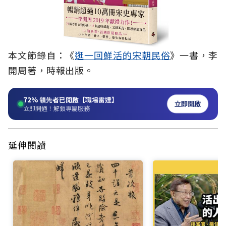
本文節錄自：《
逛一回鮮活的宋朝民俗
》一書，李
開周著，時報出版。
72%
領先者已開啟【職場雷達】
立即開啟
立即開通！解鎖專屬服務
延伸閱讀