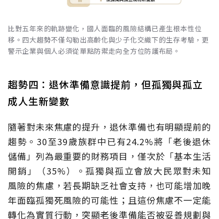
比對五年來的軌跡變化，國人面臨的風險結構已產生根本性位
移。四大趨勢不僅勾勒出高齡化與少子化交織下的生存考驗，更
警示企業與個人必須從單點防禦走向全方位防護布局。
趨勢四：退休準備意識提前，但孤獨與孤立
成人生新變數
隨著對未來焦慮的提升，退休準備也有明顯提前的
趨勢。30至39歲族群中已有24.2%將「老後退休
儲備」列為最重要的財務項目，僅次於「基本生活
開銷」（35%）。孤獨與孤立會放大民眾對未知
風險的焦慮，若長期缺乏社會支持，也可能增加晚
年面臨孤獨死風險的可能性；且這份焦慮不一定能
轉化為實質行動，突顯老後準備能否被妥善規劃與