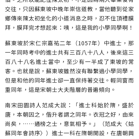
交往，只因蘇東坡中晚年崇信道教，當他聽到從家
鄉傳來陳太初坐化的小道消息之時，忍不住頂禮膜
拜，膜拜完才想起來：咦，這是我的小學同學啊！
蘇東坡於宋仁宗嘉祐二年（1057年）中進士，那
一年同時考中的進士共有三百八十八人，後來這三
百八十八名進士當中，至少有一半成了東坡的常
客。也就是說，蘇東坡雖然沒有聯繫過小學同學，
但是和他的同年進士卻一直保持著交往。輕同窗而
重同年，這是宋朝士大夫階層的普遍傾向。
南宋田園詩人范成大說：「進士科始於隋，盛於
唐，本朝因之，偕升者謂之同年。衣冠之好，由來
尚矣，……通榜之士，意氣相予。」（范成大〈姑
蘇同年會詩序〉）進士一科在隋朝開設，在唐朝興