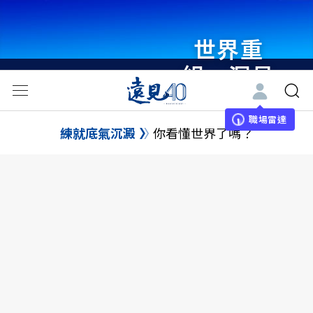
世界重
組・洞見
未來 與
世界領袖
職場雷達
練就底氣沉澱
你看懂世界了嗎？
同行