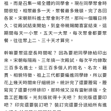
祖，而是召集一場全體的同學會。現在同學聚會時
間很短，相聚最多一天，聚餐最多幾頓，完了各回
各家。宋朝新科進士聚會則不然，那叫一個曠日持
久：從殿試結束開始，到皇帝親賜聞喜宴結束，這
期間每天一小聚，五天一大聚，每次聚會都要聚
餐，往往聚上二、三十天才算完。
幹嘛要聚這麼長時間呢？ 因為要把同學錄給印出
來。宋朝每隔兩、三年搞一次殿試，每次平均錄取
三百多名進士，這三百多個人的姓名、名次、籍
貫、相貌特徵、祖上三代都要編進同學錄，所以要
花上幾天時間來仔細統計。統計完了還要謄寫，謄
寫完了還要付梓排印，那時候又沒有雷射排版，全
靠工匠雕版。光刻版就得十天吧？ 刻完版還要印
吧？ 印完還要裝訂吧？ 裝訂完還要分送給所有進