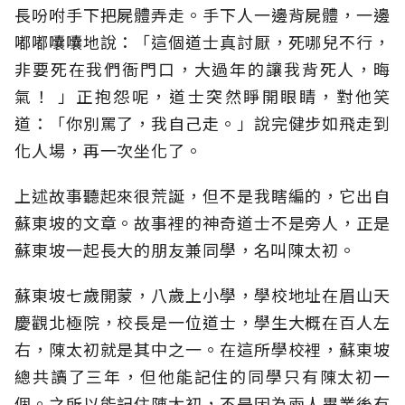
長吩咐手下把屍體弄走。手下人一邊背屍體，一邊
嘟嘟囔囔地說：「這個道士真討厭，死哪兒不行，
非要死在我們衙門口，大過年的讓我背死人，晦
氣！ 」正抱怨呢，道士突然睜開眼睛，對他笑
道：「你別罵了，我自己走。」說完健步如飛走到
化人場，再一次坐化了。
上述故事聽起來很荒誕，但不是我瞎編的，它出自
蘇東坡的文章。故事裡的神奇道士不是旁人，正是
蘇東坡一起長大的朋友兼同學，名叫陳太初。
蘇東坡七歲開蒙，八歲上小學，學校地址在眉山天
慶觀北極院，校長是一位道士，學生大概在百人左
右，陳太初就是其中之一。在這所學校裡，蘇東坡
總共讀了三年，但他能記住的同學只有陳太初一
個。之所以能記住陳太初，不是因為兩人畢業後有