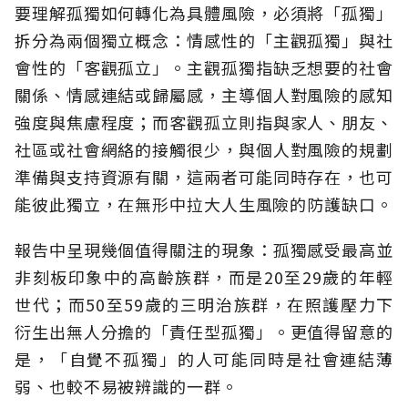
要理解孤獨如何轉化為具體風險，必須將「孤獨」
拆分為兩個獨立概念：情感性的「主觀孤獨」與社
會性的「客觀孤立」。主觀孤獨指缺乏想要的社會
關係、情感連結或歸屬感，主導個人對風險的感知
強度與焦慮程度；而客觀孤立則指與家人、朋友、
社區或社會網絡的接觸很少，與個人對風險的規劃
準備與支持資源有關，這兩者可能同時存在，也可
能彼此獨立，在無形中拉大人生風險的防護缺口。
報告中呈現幾個值得關注的現象：孤獨感受最高並
非刻板印象中的高齡族群，而是20至29歲的年輕
世代；而50至59歲的三明治族群，在照護壓力下
衍生出無人分擔的「責任型孤獨」。更值得留意的
是，「自覺不孤獨」的人可能同時是社會連結薄
弱、也較不易被辨識的一群。