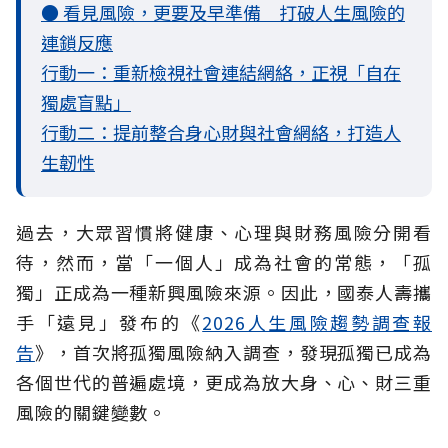
● 看見風險，更要及早準備 打破人生風險的
連鎖反應
行動一：重新檢視社會連結網絡，正視「自在
獨處盲點」
行動二：提前整合身心財與社會網絡，打造人
生韌性
過去，大眾習慣將健康、心理與財務風險分開看
待，然而，當「一個人」成為社會的常態，「孤
獨」正成為一種新興風險來源。因此，國泰人壽攜
手「遠見」發布的《
2026人生風險趨勢調查報
告
》，首次將孤獨風險納入調查，發現孤獨已成為
各個世代的普遍處境，更成為放大身、心、財三重
風險的關鍵變數。