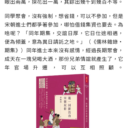
眼出兩萬，探花出一萬，其餘出幾千到幾百不等。
同學聚會，沒有強制，想省錢，可以不參加，但是
宋朝進士們都爭著參加，哪怕借錢集資也要去。為
啥呢？ 「同年期集，交誼日厚，它日仕途相遇，
便為傾蓋，意為異日請託之地。」（《儒林雜錄•
期集》）同年進士本來沒有感情，經過長期聚會，
成天在一塊兒喝大酒，那份兄弟情誼就產生了，它
年官場升遷，可以互相照顧。