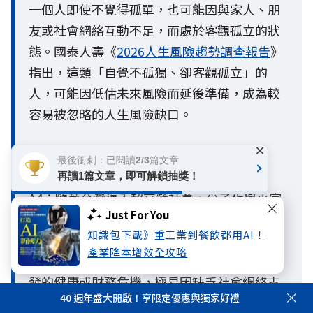
一個人即使不覺得孤單，也可能因與家人、朋
友或社會網絡互動不足，而處於客觀孤立的狀
態。國泰人壽《
2026人生風險趨勢調查報告
》
指出，這類「自覺不孤獨、卻客觀孤立」的
人，可能因低估未來風險而延後準備，成為較
容易被忽略的人生風險缺口。
×
Q4. 超高齡社會為什麼會增加孤獨與孤立風
最後衝刺：已閱讀2/3篇文章
險？
再讀1篇文章，即可解鎖抽獎！
A4：隨著台灣邁入超高齡社會，少子化與小家
Just For You
庭化導致家庭結構徹底改變，獨居與單身比例
知識包下載》重工業到餐飲都用AI！
大增，使個人原有的社會支持網絡逐漸縮小。
產業降本增效全攻略
當人際互動與外部支援減少，個人一旦面臨突
發的健康或財務危機，極易因缺乏社會網絡支
40 週年盛大開啟！享限定優惠與獨家好禮
撐，陷入「因病致貧、因貧致鬱」的負向循