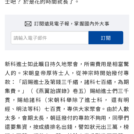
士吧？ 於是花的時間就長了。
訂閱遠見電子報，掌握國內外大事
訂閱
新科進士如此曠日持久地聚會，所需費用是相當驚
人的。宋朝皇帝厚待士人，從神宗時開始撥付專
款：「詔賜進士及第錢三千緡，諸科七百緡，為期
集費。」（《燕翼詒謀錄》卷五）賜給進士們三千
貫，賜給諸科（宋朝科舉除了進士科， 還有明
經、明法等科）七百貫，專供大家聚會。由於人數
太多，會期太長，朝廷撥付的專款不夠用，同學們
還要集資，按成績排名出錢，譬如狀元出三萬，榜