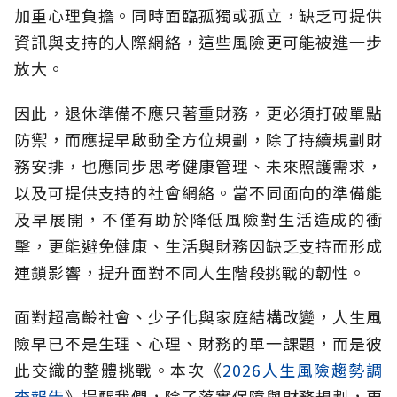
加重心理負擔。同時面臨孤獨或孤立，缺乏可提供
資訊與支持的人際網絡，這些風險更可能被進一步
放大。
因此，退休準備不應只著重財務，更必須打破單點
防禦，而應提早啟動全方位規劃，除了持續規劃財
務安排，也應同步思考健康管理、未來照護需求，
以及可提供支持的社會網絡。當不同面向的準備能
及早展開，不僅有助於降低風險對生活造成的衝
擊，更能避免健康、生活與財務因缺乏支持而形成
連鎖影響，提升面對不同人生階段挑戰的韌性。
面對超高齡社會、少子化與家庭結構改變，人生風
險早已不是生理、心理、財務的單一課題，而是彼
此交織的整體挑戰。本次《
2026人生風險趨勢調
查報告
》提醒我們，除了落實保障與財務規劃，更