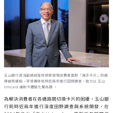
玉山銀行資深副總經理林榮華發現消費者面對「滿手卡片」的選
擇疲勞痛點，率領團隊耗時近兩年進行田野調查，致力以 玉山
Unicard 讓刷卡體驗化繁為簡 。
為解決消費者在各通路間切換卡片的困擾，玉山銀
行耗時近兩年進行深度田野調查與系統開發，在