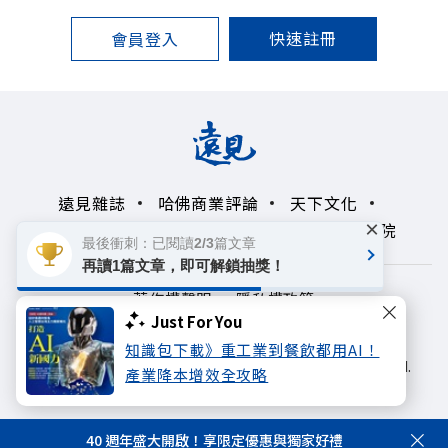
快速註冊
會員登入
遠見雜誌
哈佛商業評論
天下文化
×
未來親子學習平台
50+
領導影響力學院
最後衝刺：已閱讀2/3篇文章
再讀1篇文章，即可解鎖抽獎！
著作權聲明
隱私權政策
Just For You
Copyright© 1999~2026
知識包下載》重工業到餐飲都用AI！
遠見天下文化出版股份有限公司. All rights reserved.
產業降本增效全攻略
40 週年盛大開啟！享限定優惠與獨家好禮