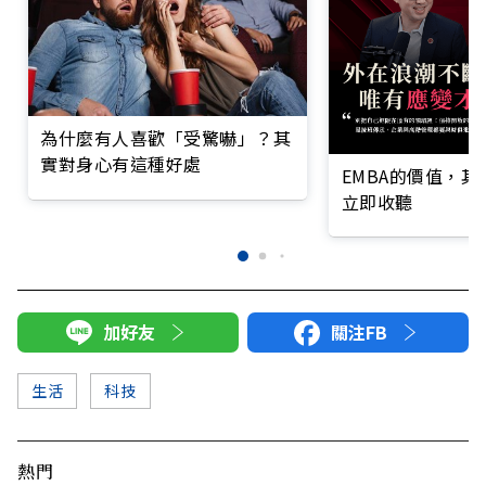
為什麼有人喜歡「受驚嚇」？其
實對身心有這種好處
EMBA的價值，
立即收聽
加好友
關注FB
生活
科技
熱門