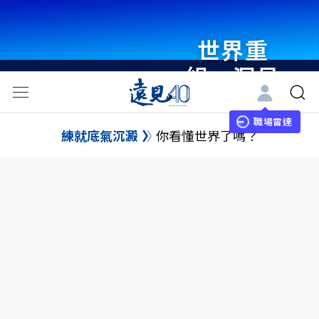
世界重
組・洞見
未來 與
世界領袖
職場雷達
練就底氣沉澱
你看懂世界了嗎？
同行