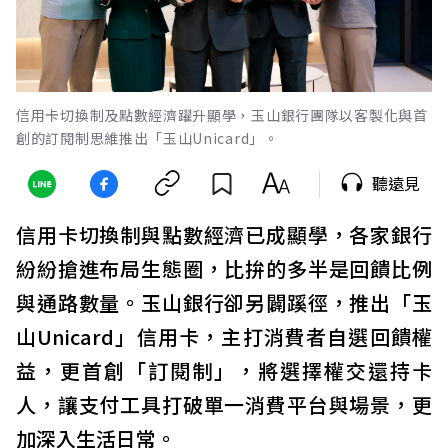
信用卡切換制及點數經濟躍升顯學，玉山銀行團隊以客製化與首
創的訂閱制思維推出「玉山Unicard」。
聽遠見
信用卡切換制與點數經濟已成顯學，各家銀行
紛紛搶進布局生態圈，比拚的多半是回饋比例
與通路數量。玉山銀行卻另闢蹊徑，推出「玉
山Unicard」信用卡，主打消費者自選回饋權
益，更首創「訂閱制」，將選擇權交還持卡
人，讓支付工具打破單一消費平台與場景，更
加深入生活日常。