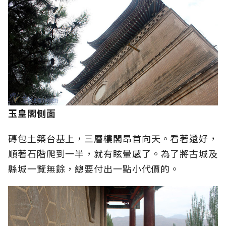
玉皇閣側面
磚包土築台基上，三層樓閣昂首向天。看著還好，
順著石階爬到一半，就有眩暈感了。為了將古城及
縣城一覽無餘，總要付出一點小代價的。