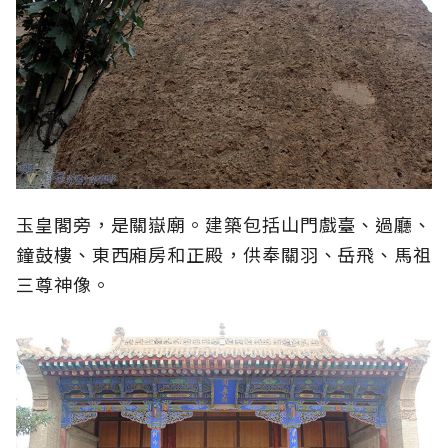
玉皇閣旁，是關嶽廟。建築包括山門戲臺、過廳、
鐘鼓樓、東西廂房和正殿，供奉關羽、岳飛、馬祖
三尊神像。