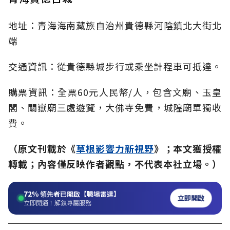
地址：青海海南藏族自治州貴德縣河陰鎮北大街北
端
交通資訊：從貴德縣城步行或乘坐計程車可抵達。
購票資訊：全票60元人民幣/人，包含文廟、玉皇
閣、關嶽廟三處遊覽，大佛寺免費，城隍廟單獨收
費。
（原文刊載於《
草根影響力新視野
》；本文獲授權
轉載；內容僅反映作者觀點，不代表本社立場。）
72%
領先者已開啟【職場雷達】
立即開啟
立即開通！解鎖專屬服務