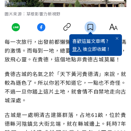
圖片來源：草根影響力新視野
喜歡這篇文章嗎 ?
每一次旅行，出發前都懶懶的，出發後，則是滿滿
登入
後立即收藏 !
的激情。而每到一地，總要擇一高處，極目四望，
放飛心靈。在貴德，這個地點非貴德古城莫屬！
貴德古城的名氣之於「天下黃河貴德清」來說，就
較為遜色了。所以你若不知道它，一點也不奇怪。
不過一旦你踏上這片土地，就會情不自禁地走向古
城深處。
古城是一處明清古建築群落，占地61畝，位於貴
德縣河陰鎮北大街北端，就在縣城邊上。耗時7年