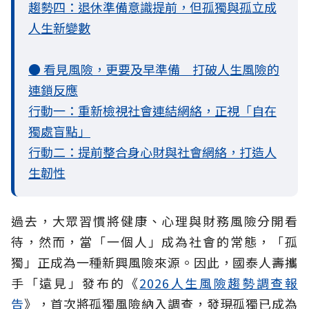
趨勢四：退休準備意識提前，但孤獨與孤立成
人生新變數
● 看見風險，更要及早準備 打破人生風險的
連鎖反應
行動一：重新檢視社會連結網絡，正視「自在
獨處盲點」
行動二：提前整合身心財與社會網絡，打造人
生韌性
過去，大眾習慣將健康、心理與財務風險分開看
待，然而，當「一個人」成為社會的常態，「孤
獨」正成為一種新興風險來源。因此，國泰人壽攜
手「遠見」發布的《
2026人生風險趨勢調查報
告
》，首次將孤獨風險納入調查，發現孤獨已成為