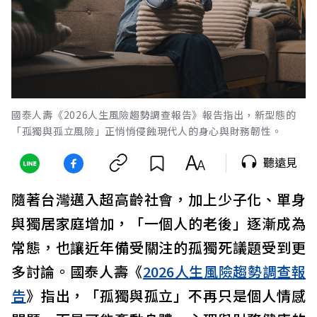
國泰人壽《2026人生風險趨勢調查報告》報告指出，新型態的
「孤獨與孤立風險」正悄悄侵蝕現代人的身心與財務韌性。
聽遠見
隨著台灣邁入超高齡社會，加上少子化、單身
與獨居家庭增加，「一個人的老後」逐漸成為
常態，也讓近年備受關注的孤獨死議題受到更
多討論。國泰人壽《
2026人生風險趨勢調查報
告
》指出，「孤獨與孤立」不再只是個人情感