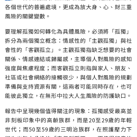
各個世代的普遍處境，更成為放大身、心、財三重
風險的關鍵變數。
要理解孤獨如何轉化為具體風險，必須將「孤獨」
拆分為兩個獨立概念：情感性的「主觀孤獨」與社
會性的「客觀孤立」。主觀孤獨指缺乏想要的社會
關係、情感連結或歸屬感，主導個人對風險的感知
強度與焦慮程度；而客觀孤立則指與家人、朋友、
社區或社會網絡的接觸很少，與個人對風險的規劃
準備與支持資源有關，這兩者可能同時存在，也可
能彼此獨立，在無形中拉大人生風險的防護缺口。
報告中呈現幾個值得關注的現象：孤獨感受最高並
非刻板印象中的高齡族群，而是20至29歲的年輕
世代；而50至59歲的三明治族群，在照護壓力下