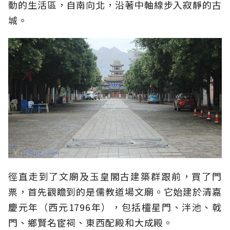
動的生活區，自南向北，沿著中軸線步入寂靜的古
城。
徑直走到了文廟及玉皇閣古建築群跟前，買了門
票，首先觀瞻到的是儒教道場文廟。它始建於清嘉
慶元年（西元1796年），包括欞星門、泮池、戟
門、鄉賢名宦祠、東西配殿和大成殿。