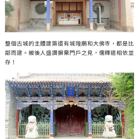
整個古城的主體建築還有城隍廟和大佛寺，都是比
鄰而建。被後人盛讚摒棄門戶之見，儒釋道相依並
存！