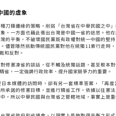
中國的虛象
一種刀鋒邊緣的策略，削弱「台灣省在中華民國之中」
假象，一方面也藉此衝出台灣是中國一省的迷思。他在
台灣的平衡，不破壞國民黨既有政權對統一中國的堅持
。儘管隱然挑動傳統國民黨對他在統獨11索行走時
戰和反對。
開對修憲凍省的談話，從不觸及統獨話題，甚至根本對
精省，一定強調行政效率、提升國家競爭力的重要。
受日本媒體的訪問時，卻有另一套標準答案，「再度
間所承諾的修憲目標，並進行精省工作，依據以往憲法
構中，所以中華民國與台灣省之管轄地域，事實上是重
簡台灣省政府和省議會，以現實上能夠取得平衡之形式