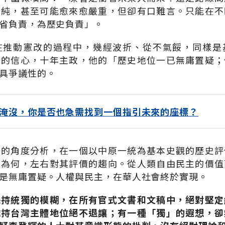
單純，甚至可能愈來愈嚴重，但卻有口難言。只能在不
省負責，為歷史負責」。
在推動憲改的過程中，幾經波折、從不氣餒，同樣是
分的信心，十年主政，他的「歷史地位一已無庸置疑；
具爭議性的。
淹沒，你是否也急需找到一個指引未來的座標？
釋的角度分析，在一個以中原一統為基本史觀的歷史評
竟為何，左右對其評價的趨向。從人類自由民主的價值
是無庸置疑。人權與民主，在華人社會終於實現。
保持統獨的模糊，在所有官式文書和文稿中，絕對堅定
維持台灣主體地位絕不退讓；有一種「獨」的遐想，卻