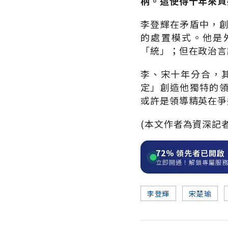
柄。這使得十年來質
李登輝在矛盾中，
的處置模式。他是
「統」；但在政治言
李、宋十年分合，
定」創造他獨特的
或許是領導精英在爭
(本文作者為資深記者
72%
領先者已開啟
立即開通！解鎖專屬服
李登輝
宋楚瑜