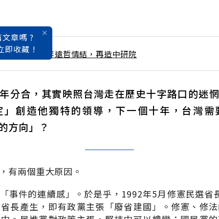
文章嗎 ?
立即收藏 !
 / 10月號雜誌 李遠哲情結，再造中研院
年分合，其實映照台灣走在歷史十字路口的迷
定」創造他獨特的領導，下一個十年，台灣需
的方向」？
，有兩個重大原因。
「事件的連續感」。於是乎，1992年5月修憲民選省
選省長產生，即有政黨主張「廢省建國」。修憲、修法