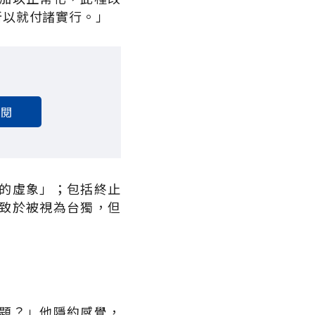
所以就付諸實行。」
訂閱
的虛象」；包括終止
致於被視為台獨，但
題？」他隱約感覺，