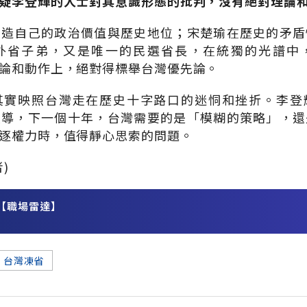
疑李登輝的人士對其意識形態的批判，沒有絕對理論
創造自己的政治價值與歷史地位；宋楚瑜在歷史的矛盾
外省子弟，又是唯一的民選省長，在統獨的光譜中
論和動作上，絕對得標舉台灣優先論。
其實映照台灣走在歷史十字路口的迷恫和挫折。李登
領導，下一個十年，台灣需要的是「模糊的策略」，還
逐權力時，值得靜心思索的問題。
)
【職場雷達】
務
台灣凍省