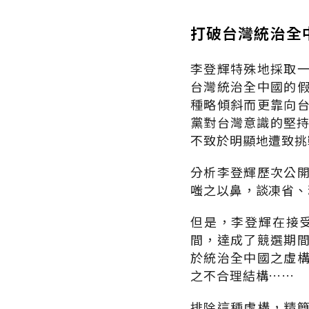
打破台灣統治全
李登輝特殊地採取
台灣統治全中國的
種略傾斜而更靠向
黨對台灣意識的堅持
不致於明顯地遭致挑
分析李登輝歷次公
嗤之以鼻，談凍省、
但是，李登輝在接
間，達成了競選期
於統治全中國之虛
之不合理結構……
排除這種虛構，精