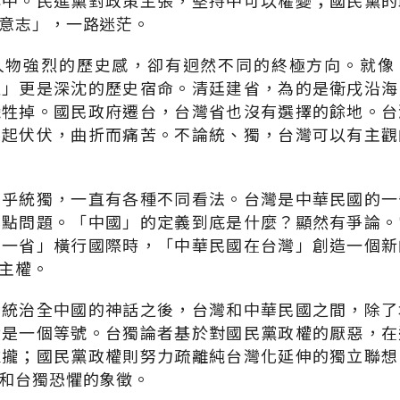
心中。民進黨對政策主張，堅持中可以權變；國民黨的
意志」，一路迷茫。
人物強烈的歷史感，卻有迥然不同的終極方向。就像
哀」更是深沈的歷史宿命。清廷建省，為的是衛戌沿海
犧牲掉。國民政府遷台，台灣省也沒有選擇的餘地。台
起起伏伏，曲折而痛苦。不論統、獨，台灣可以有主觀
關乎統獨，一直有各種不同看法。台灣是中華民國的一
點點問題。「中國」的定義到底是什麼？顯然有爭論。
的一省」橫行國際時，「中華民國在台灣」創造一個新
主權。
灣統治全中國的神話之後，台灣和中華民國之間，除了
實是一個等號。台獨論者基於對國民黨政權的厭惡，在
靠攏；國民黨政權則努力疏離純台灣化延伸的獨立聯想
和台獨恐懼的象徵。