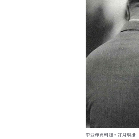
李登輝資料照。許月瑛攝