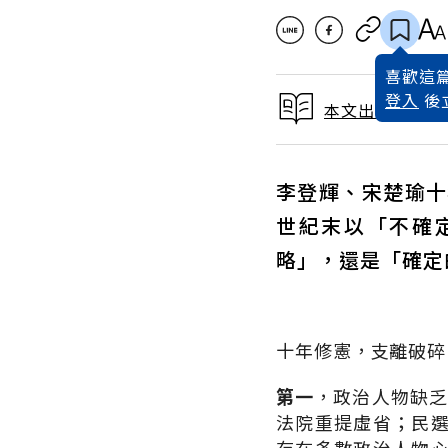
喜歡這篇
登入
後
本文出自 1998
李登輝、宋楚瑜十
世紀末以「不確
略」，還是「確定
十年修憲，支離破碎
第一
，政治人物缺乏
法院重提虛省；民