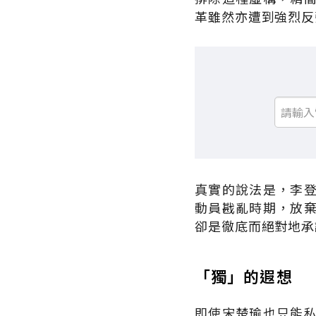
革雖然亦遭到強烈反
真實的說法是，李
動員戡亂時期，放
卻是徹底而絕對地承
「獨」的遐想
即使宋楚瑜也只能