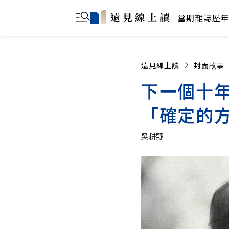
當期雜誌
歷
遠見線上讀
封面故事
下一個十
「確定的
吳耕野
吳耕野