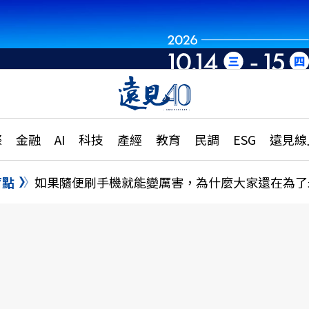
章
特輯
文章
大學升學、職涯攻略
遠
際
金融
AI
科技
產經
教育
民調
ESG
遠見線
國際
更
縣市施政調查全解析
金融
單
民調
盲點
如果隨便刷手機就能變厲害，為什麼大家還在為了
產經
電
好享生活
獨
專欄