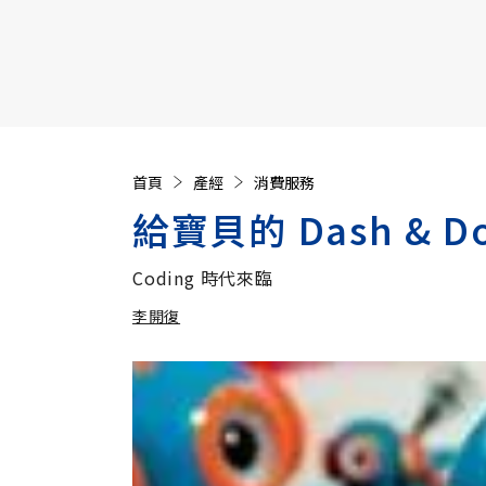
【遠見40週年慶】訂《遠見》贈實用家電3選1+暢銷好
首頁
產經
消費服務
給寶貝的 Dash & 
Coding 時代來臨
李開復
加入追蹤
李開復