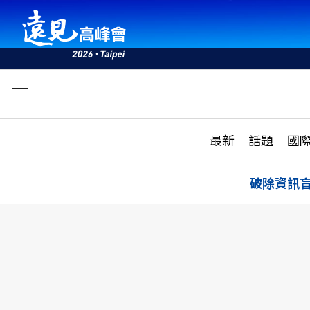
文
最新
最新
話題
國
雜誌目錄
活動
話題
AI
破除資訊
學堂
專題報導
科技
教育
遠見ON AIR
影音
合作