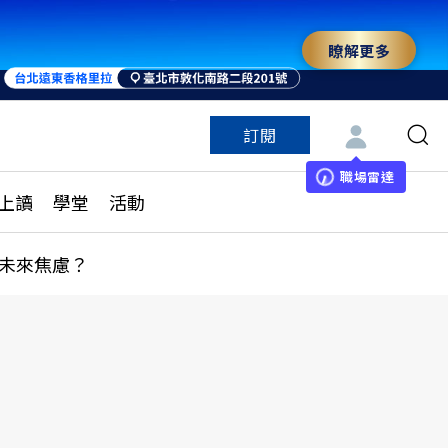
瞭解更多
訂閱
特色頻道
訂閱
見線上讀
ESG遠見
職場雷達
上讀
學堂
活動
多訂閱方案
城市學
刊購買
健康遠見
未來焦慮？
子報訂閱
華人精英論壇
享知識包
領導影響力學院