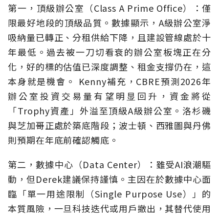
第一，頂級辦公室（Class A Prime Office）：僅
限最好地段的頂級品質。數據顯示，A級辦公室淨
吸納量已轉正、分租供給下降，且建設管線處於十
年最低。過去被一刀切看衰的辦公室板塊正在分
化，好的標的估值已深度調整、租金支撐仍在，這
本身就是機會。 Kenny補充，CBRE預測2026年
辦公室投資交易量有望明显回升，資金將從
「Trophy資產」外溢至頂級A級辦公室。洛杉磯
與芝加哥正處於築底階段；波士頓、西雅圖與丹佛
則預期在年底前確認觸底。
第二，數據中心（Data Center）：雖受AI浪潮驅
動，但Derek建議保持謹慎。主因在於數據中心面
臨「單一用途限制（Single Purpose Use）」的
本質風險，一旦科技迭代或用戶撤出，其替代使用