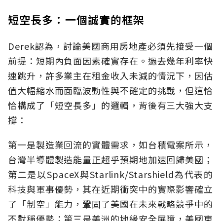
短空長多：一個誠實的框架
Derek認為，討論美國商用房地產必須先接受一個
前提：短期內負面因素確實存在。過去幾年利率快
速跳升，許多業主在租金收入未減的情況下，因估
值大幅縮水而面臨波動性與不確定的挑戰，但這恰
恰構成了「短空長多」的邏輯，背後有三大強大支
撐：
第一是製造業回流的實體需求，如台積電案所示，
台灣半導體製造能量正超乎預期地加速回歸美國；
第二是以SpaceX與Starlink/Starshield為代表的
科技與軍事優勢，其在近期衝突中的實際影響確立
了「制空」能力，鞏固了美國在未來戰略競爭中的
不對稱優勢；第三是美洲的地緣安全屏障，美國東