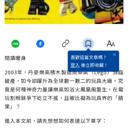
喜歡這篇文章嗎 ?
閱讀暖身
登入
後立即收藏 !
2003年，丹麥樂高積木製造商樂高（Lego）瀕臨
破產，如今卻躍升為全球數一數二的玩具大廠。究
竟是何種神奇力量讓樂高如浴火鳳凰般重生，在電
玩割喉競爭下屹立不搖，且被比擬為玩具界的「蘋
果」？
進入本文前，請先想想如何表達以下單字：