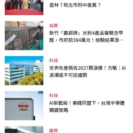
雲林？和北市附中差異？
話題
新竹「農耕牌」米粉4產品複驗含甲
醛，市府罰384萬元！檢驗結果清單
一覽
科技
世界先進預告2027再漲價！方略：AI
浪潮是不可逆趨勢
科技
AI新戰局！美韓同盟下，台灣半導體
關鍵策略
國際