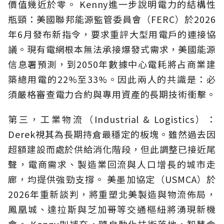
價值幾近於零。 Kenny進一步說明電力的結構性
瓶頸：美國聯邦能源監管委員會（FERC）於2026
年6月發布新指令，要求重評大型用電戶的連接協
議。現有電網根本無法承接爆發式需求，美國能源
信息署預測，到2050年數據中心電耗將占商業建
築總用電的22%至33%。因此兩人的共識是：必
須嚴格審查電力合約與專用資產的長期技術衝擊。
第三，工業物流（Industrial & Logistics）：
Derek視其為長期持倉最穩定的板塊。雖然過去因
超額建設而處於供給消化階段，但此調整已接近尾
聲，電商需求、製造業回流與人口增長的城市走
廊，均提供強勁支撐。 美墨加協定（USMCA）於
2026年重新談判，將重塑北美製造與物流佈局，
鳳凰城、達拉斯與芝加哥等交通樞紐將湧現新機