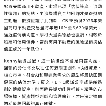
配置美國商用不動產，市場已現「估值築底、流動
性復甦」的拐點，主流機構資金的回歸才是復甦的
主動能。數據佐證了此判斷：CBRE預測2026年美
國商用不動產交易量將年增16%至5,620億美元，
逼近疫情前均值。摩根大通與德勤也強調，相較於
股票和信用債券，當前商用不動產的風險溢價與估
值正處於十年低位。
Kenny最後提醒，這一輪復甦不會是雨露均霑，
回報的分化將比以往任何週期更劇烈。A級資產、
核心市場、符合AI和製造業需求的類型將最快回到
健康的估值水準；反之，B、C級辦公室或供給過
剩的邊緣資產，則面臨長期功能性折舊。精準的市
場選擇、資產類型判斷和管理執行，才是決定這個
週期最終回報的真正關鍵。