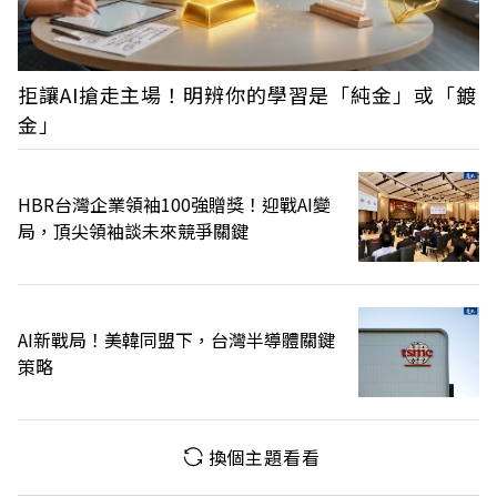
拒讓AI搶走主場！明辨你的學習是「純金」或「鍍
金」
HBR台灣企業領袖100強贈獎！迎戰AI變
局，頂尖領袖談未來競爭關鍵
AI新戰局！美韓同盟下，台灣半導體關鍵
策略
換個主題看看