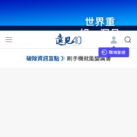
世界重
組・洞見
未來 與
世界領袖
職場雷達
破除資訊盲點
刷手機就能變厲害
同行