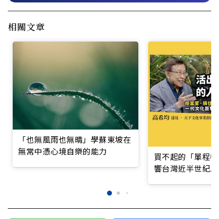
相關文章
「也無風雨也無晴」學蘇東坡在
無常中憑心境自樂的能力
買不起的「單程機
響台灣近半世紀思