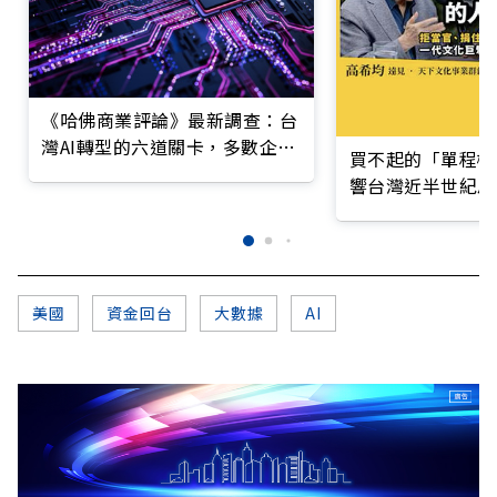
《哈佛商業評論》最新調查：台
灣AI轉型的六道關卡，多數企業
買不起的「單程機
仍停在第一階段
響台灣近半世紀思
美國
資金回台
大數據
AI