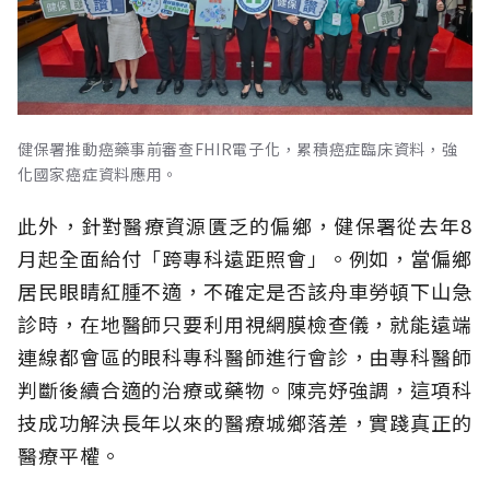
健保署推動癌藥事前審查FHIR電子化，累積癌症臨床資料，強
化國家癌症資料應用。
此外，針對醫療資源匱乏的偏鄉，健保署從去年8
月起全面給付「跨專科遠距照會」。例如，當偏鄉
居民眼睛紅腫不適，不確定是否該舟車勞頓下山急
診時，在地醫師只要利用視網膜檢查儀，就能遠端
連線都會區的眼科專科醫師進行會診，由專科醫師
判斷後續合適的治療或藥物。陳亮妤強調，這項科
技成功解決長年以來的醫療城鄉落差，實踐真正的
醫療平權。