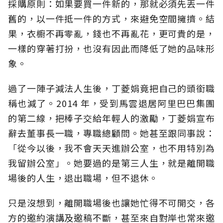
採購原則：如果要買一件新的，那就必須先丟一件
舊的，以一件抵一件的方式，來避免空間擁擠。結
果，衣櫥不再零亂，錢也不再亂花，更可貴的是，
一樣的穿著打扮，也沒有因此而降低了她的品味形
象。
過了一陣子減法人生後，丁菱娟竟把自己的頭銜職
稱也減了。2014 年，受到馬雲退居阿里巴巴集團
的第二線，把棒子交給年輕人的激勵，丁菱娟宣布
辭去董事長一職，專職總顧問。她甚至跟同事說：
「從今以後，我不會天天進辦公室，也不用特別為
我留辦公室」。她要過的是第三人生，就是離開職
場後的人生，退出職場，但不退休。
只是沒想到，離開職場後也讓她忙得不可開交，各
方的邀約演講及邀稿不斷，甚至來自對岸也常來邀