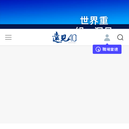
世界重
組・洞見
未來 與
世界領袖
職場雷達
同行