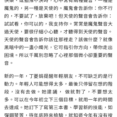
快樂、或猶豫不決時，心中常有兩種聲音，一種是
魔鬼的，另一種是天使的。魔鬼會告訴你：你不行
的，不要試了，放棄吧！但天使的聲音會告訴你：
試試看，你可以的，我支持你。常常是魔鬼聲音大
過天使，要很仔細小心聽，才聽得到天使的聲音。
天使的聲音會告訴你該往那裡走？該做什麼？就像
黑暗中的一盞小燭光，它可指引你方向，帶你走出
困境。所以千萬別忽略了心裡那個微小卻重要的聲
音。
新的一年，丁菱娟提醒年輕朋友，不可缺乏的是行
動力。年輕人可能想得太多，最後只停留在想的階
段，沒有去做。她建議， 做就對了，不要想太
多。可以在今年初立下三個目標，就用一年的時間
去達成。她訂下了寫第三本書、學習新的技能，如
彈鋼琴等，待年底時來檢驗，就知道今年有沒有按