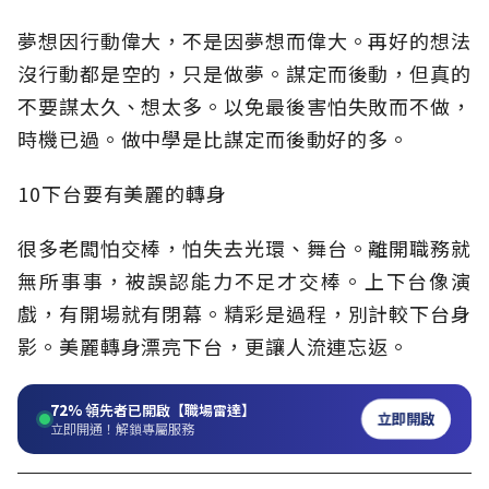
夢想因行動偉大，不是因夢想而偉大。再好的想法
沒行動都是空的，只是做夢。謀定而後動，但真的
不要謀太久、想太多。以免最後害怕失敗而不做，
時機已過。做中學是比謀定而後動好的多。
10下台要有美麗的轉身
很多老闆怕交棒，怕失去光環、舞台。離開職務就
無所事事，被誤認能力不足才交棒。上下台像演
戲，有開場就有閉幕。精彩是過程，別計較下台身
影。美麗轉身漂亮下台，更讓人流連忘返。
72%
領先者已開啟【職場雷達】
立即開啟
立即開通！解鎖專屬服務