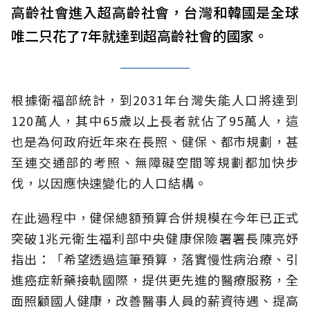
高齡社會進入超高齡社會，台灣和韓國是全球
唯二只花了7年就達到超高齡社會的國家。
根據衛福部統計，到2031年台灣失能人口將達到
120萬人，其中65歲以上長者就佔了95萬人，這
也是為何政府近年來在長照、健保、都市規劃，甚
至連交通部的考照、無障礙空間等規劃都加快步
伐，以因應快速變化的人口結構。
在此過程中，健保總額預算合併規模在今年已正式
突破1兆元衛生福利部中央健康保險署署長陳亮妤
指出：「希望透過這筆預算，落實慢性病治療、引
進癌症新藥接軌國際，提供更先進的醫療服務，全
面照顧國人健康，改善醫事人員的薪資待遇、提高