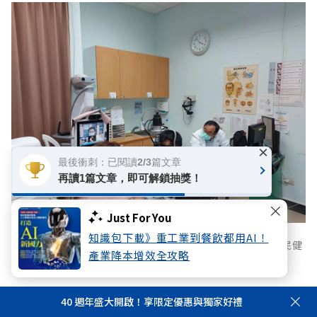
×
最後衝刺：已閱讀2/3篇文章
再讀1篇文章，即可解鎖抽獎！
Just For You
知識包下載》重工業到餐飲都用AI！
遠距醫療計畫，提供急重症轉診網絡遠距會診服務，落實全民健
產業降本增效全攻略
康平權。
40 週年盛大開啟！享限定優惠與獨家好禮
守護世界第一》財務與人力雙永續，迎向