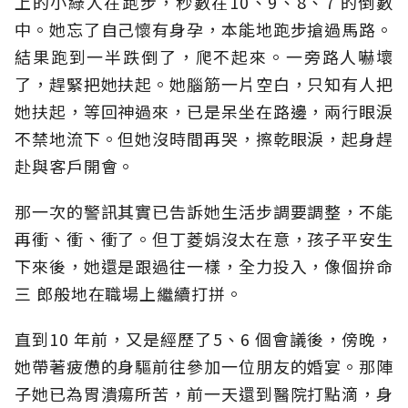
上的小綠人在跑步，秒數在10、9、8、7 的倒數
中。她忘了自己懷有身孕，本能地跑步搶過馬路。
結果跑到一半跌倒了，爬不起來。一旁路人嚇壞
了，趕緊把她扶起。她腦筋一片空白，只知有人把
她扶起，等回神過來，已是呆坐在路邊，兩行眼淚
不禁地流下。但她沒時間再哭，擦乾眼淚，起身趕
赴與客戶開會。
那一次的警訊其實已告訴她生活步調要調整，不能
再衝、衝、衝了。但丁菱娟沒太在意，孩子平安生
下來後，她還是跟過往一樣，全力投入，像個拚命
三 郎般地在職場上繼續打拼。
直到10 年前，又是經歷了5、6 個會議後，傍晚，
她帶著疲憊的身驅前往參加一位朋友的婚宴。那陣
子她已為胃潰瘍所苦，前一天還到醫院打點滴，身