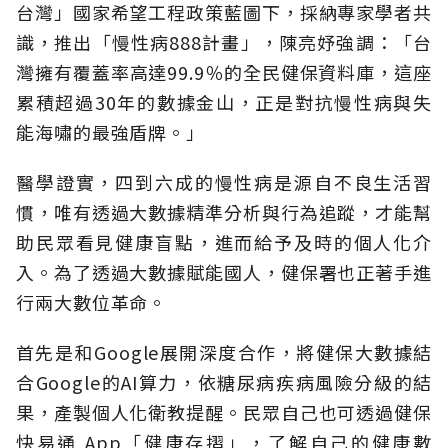
台灣」國家希望工程政策藍圖下，採納專家學者共
識，推出「慢性病888計畫」，陳亮妤強調：「台
灣擁有覆蓋率高達99.9％的全民健保資料庫，這座
累積超過30年的數據金山，正是對抗慢性病與失
能海嘯的最強盾牌。」
醫學證實，四到六成的慢性病是源自不良生活習
慣，唯有透過大數據精準分析與行為追蹤，才能幫
助民眾看見健康盲點，進而給予及時的個人化介
入。為了透過大數據賦能國人，健保署也正著手進
行兩大數位革命。
首先是和Google展開深度合作，將健保大數據結
合Google的AI算力，依糖尿病疾病風險分級的結
果，產製個人化衛教提醒。民眾自己也可透過健保
快易通 App「健康存摺」，了解自己的健康數