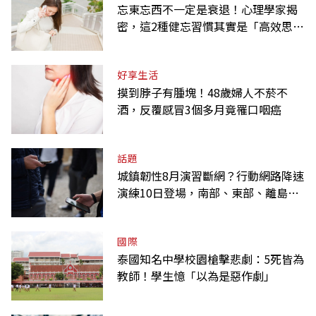
忘東忘西不一定是衰退！心理學家揭
密，這2種健忘習慣其實是「高效思
考」的表現
好享生活
摸到脖子有腫塊！48歲婦人不菸不
酒，反覆感冒3個多月竟罹口咽癌
話題
城鎮韌性8月演習斷網？行動網路降速
演練10日登場，南部、東部、離島為
何不用？
國際
泰國知名中學校園槍擊悲劇：5死皆為
教師！學生憶「以為是惡作劇」