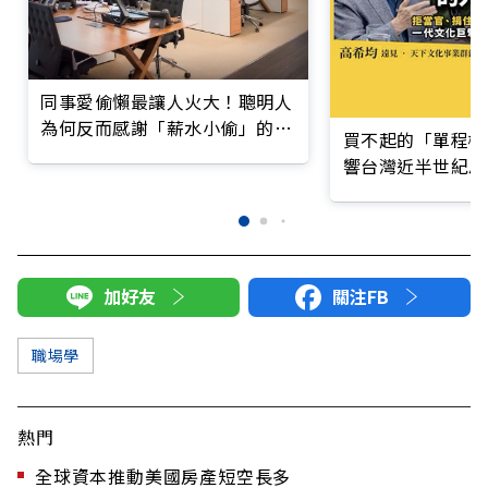
同事愛偷懶最讓人火大！聰明人
為何反而感謝「薪水小偷」的存
買不起的「單程機
在？
響台灣近半世紀思
加好友
關注FB
職場學
熱門
全球資本推動美國房產短空長多