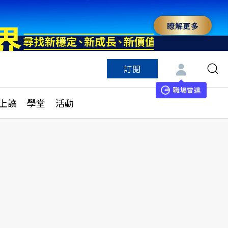
瞭解更多
訂閱
特色頻道
訂閱
見線上讀
ESG遠見
職場雷達
上讀
學堂
活動
多訂閱方案
城市學
刊購買
健康遠見
子報訂閱
華人精英論壇
享知識包
領導影響力學院