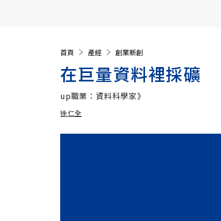
【遠見40週年慶】訂《遠見》贈實用家電3選1+暢銷好
首頁
產經
創業新創
在巨量資料裡採礦
up職業：資料科學家》
徐仁全
加入追蹤
徐仁全