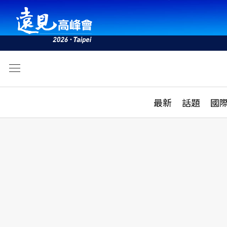
文
最新
最新
話題
國
雜誌目錄
活動
話題
AI
學堂
專題報導
科技
教育
遠見ON AIR
影音
合作