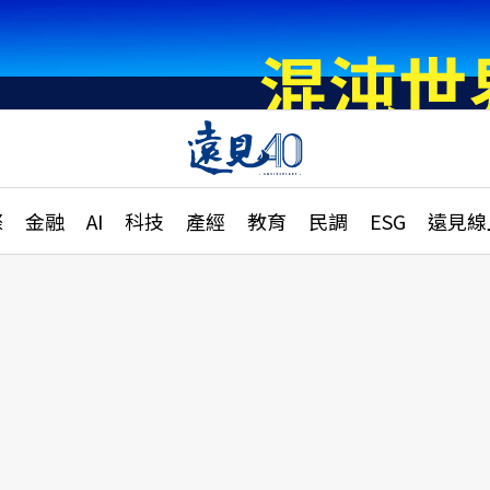
章
特輯
文章
大學升學、職涯攻略
遠
際
金融
AI
科技
產經
教育
民調
ESG
遠見線
國際
更
縣市施政調查全解析
金融
單
民調
產經
電
好享生活
獨
專欄