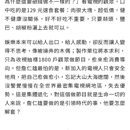
為什麼還要砸錢做不一樣的？」看電視的觀眾，口
中吃的是129 元速食套餐：肉很大塊、超低價，健
不健康沒關係，好不好吃不重要，只要蒜頭、鹽
巴、胡椒粉灑上去就可以。
娛樂本來可以給人出口，給人感動，卻反而讓人變
得不思考，像被操弄的木偶；製作單位將本求利，
只為收視抽樣1800 戶觀眾做節目，愈來愈消費導
向。但詹仁雄最怕的是，新加入的電視人只會安全
地飛，把自己愈做愈小，忘記大山大海遼闊，然後
沒警覺慢慢在全世界最密集電視網地區，失去優
勢。這是集體退化，對這個做節目就是生命一切的
人來說，詹仁雄要做的是引領時代的事，他要怎麼
解套？