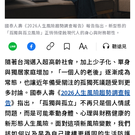
國泰人壽《2026人生風險趨勢調查報告》報告指出，新型態的
「孤獨與孤立風險」正悄悄侵蝕現代人的身心與財務韌性。
聽遠見
隨著台灣邁入超高齡社會，加上少子化、單身
與獨居家庭增加，「一個人的老後」逐漸成為
常態，也讓近年備受關注的孤獨死議題受到更
多討論。國泰人壽《
2026人生風險趨勢調查報
告
》指出，「孤獨與孤立」不再只是個人情感
問題，而是可能牽動身體、心理與財務健康的
新形態人生風險。面對這項新風險變數，我們
該如何以及早為自己建構更穩固的生活防護