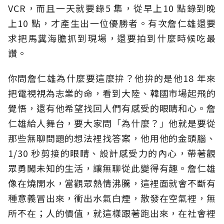
VCR，而且一天就要錄5 集，從早上10 點錄到晚
上10 點，才產生出一位優勝者。有次詹仁雄還要
求把馬糞海膽抓到現場，還要拍到什麼時候吃最
讚。
你問詹仁雄為什麼要這麼拚？他拚的是他18 年來
把電視視為志業的命，看到大陸、韓國市場起飛的
覺悟，還有他希望找回人們有感受的眼睛和心。詹
仁雄給人舞台，要大家問「為什麼？」他就是要從
那些無聊問題的想法裡找答案，他用他的金頭腦、
1/30 秒剪接的眼睛、設計感受力的內心，帶著觀
眾勇闖未知的生活，讓無聊從此變得有趣。詹仁雄
像在燒開水，當觀眾熱情沸騰，這裡面就會不斷有
種意義冒出來，衝出水氣白煙，散發在空氣裡，無
所不在；人的價值，就這樣跟著跑出來，在社會裡