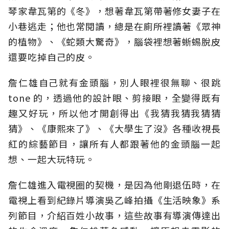
琴家韋瓦第的《冬》，想著韋瓦第帶著修女妻子在
小巷逃走；他也常閱讀，總是在廁所裡讀著《眾神
的植物》、《蛇類大驚奇》，腦袋裡想著蜥蜴脫皮
還要吃掉自己的皮。
詹仁雄自己就有金頭腦，別人眼裡很無聊、很跳
tone 的，透過他的設計眼、剪接眼，全變得既有
趣又好玩，所以他才開創得出《我猜我猜我猜猜
猜》、《康熙來了》、《大學生了沒》各種收視長
紅的綜藝節目，讓所有人都跟著他的金頭腦一起
想、一起大玩特玩。
詹仁雄進入電視圈的契機，是因為他剛退伍時，在
電視上看到紀錄片導演吳乙峰拍攝《生活映象》系
列節目，介紹百姓小故事，這些故事有導演傳達出