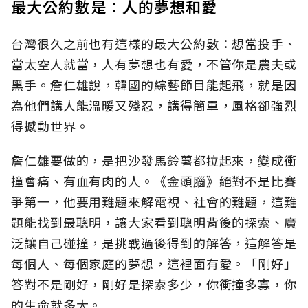
最大公約數是：人的夢想和愛
台灣很久之前也有這樣的最大公約數：想當投手、
當太空人就當，人有夢想也有愛，不管你是農夫或
黑手。詹仁雄說，韓國的綜藝節目能起飛，就是因
為他們講人能溫暖又殘忍，講得簡單，風格卻強烈
得撼動世界。
詹仁雄要做的，是把沙發馬鈴薯都拉起來，變成衝
撞會痛、有血有肉的人。《金頭腦》絕對不是比賽
爭第一，他要用難題來解電視、社會的難題，這難
題能找到最聰明，讓大家看到聰明背後的探索、廣
泛讓自己碰撞，是挑戰過後得到的解答，這解答是
每個人、每個家庭的夢想，這裡面有愛。「剛好」
答對不是剛好，剛好是探索多少，你衝撞多寡，你
的生命就多大。