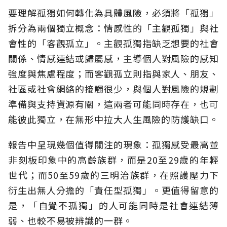
要理解孤獨如何轉化為具體風險，必須將「孤獨」
拆分為兩個獨立概念：情感性的「主觀孤獨」與社
會性的「客觀孤立」。主觀孤獨指缺乏想要的社會
關係、情感連結或歸屬感，主導個人對風險的感知
強度與焦慮程度；而客觀孤立則指與家人、朋友、
社區或社會網絡的接觸很少，與個人對風險的規劃
準備與支持資源有關，這兩者可能同時存在，也可
能彼此獨立，在無形中拉大人生風險的防護缺口。
報告中呈現幾個值得關注的現象：孤獨感受最高並
非刻板印象中的高齡族群，而是20至29歲的年輕
世代；而50至59歲的三明治族群，在照護壓力下
衍生出無人分擔的「責任型孤獨」。更值得留意的
是，「自覺不孤獨」的人可能同時是社會連結薄
弱、也較不易被辨識的一群。