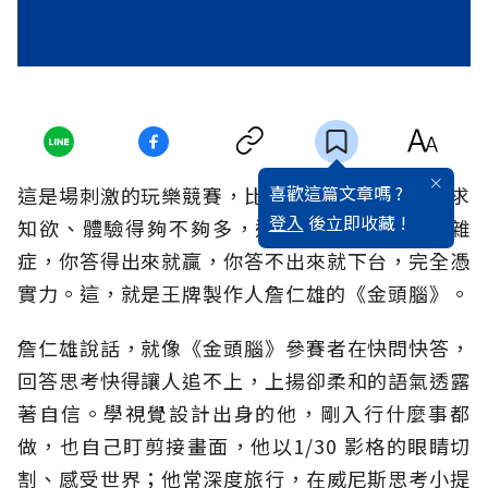
喜歡這篇文章嗎 ?
這是場刺激的玩樂競賽，比聰明，更比你有沒有求
登入
後立即收藏 !
知欲、體驗得夠不夠多，這堆奇奇怪怪的疑難雜
症，你答得出來就贏，你答不出來就下台，完全憑
實力。這，就是王牌製作人詹仁雄的《金頭腦》。
詹仁雄說話，就像《金頭腦》參賽者在快問快答，
回答思考快得讓人追不上，上揚卻柔和的語氣透露
著自信。學視覺設計出身的他，剛入行什麼事都
做，也自己盯剪接畫面，他以1/30 影格的眼睛切
割、感受世界；他常深度旅行，在威尼斯思考小提