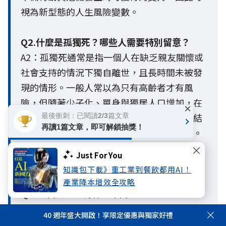
視為新型態的人生風險變數。
Q2.什麼是孤獨死？哪些人需要特別留意？
A2：孤獨死通常是指一個人在缺乏親友關懷或
社會支持的情況下獨自離世，且長時間未被發
現的情形。一般人常以為只有高齡者才有風
險，但隨著少子化、單身與獨居人口增加，在
×
超高齡社會中，長期處於客觀孤立、社會連結
最後衝刺：已閱讀2/3篇文章
再讀1篇文章，即可解鎖抽獎！
薄弱或缺乏支持網絡的人，都面臨較高風險。
這也警示現代人，老後生活防護網的建構必須
Just For You
提早啟動。
知識包下載》重工業到餐飲都用AI！
產業降本增效全攻略
Q3. 孤獨與孤立有什麼不同？
A3：孤獨與孤立最大的不同，在於孤獨是主觀
40 週年盛大開啟！享限定優惠與獨家好禮
的心理感受，孤立則是客觀的社會連結狀態。