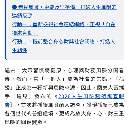
● 看見風險，更要及早準備 打破人生風險的
連鎖反應
行動一：重新檢視社會連結網絡，正視「自在
獨處盲點」
行動二：提前整合身心財與社會網絡，打造人
生韌性
過去，大眾習慣將健康、心理與財務風險分開看
待，然而，當「一個人」成為社會的常態，「孤
獨」正成為一種新興風險來源。因此，國泰人壽攜
手「遠見」發布的《
2026人生風險趨勢調查報
告
》，首次將孤獨風險納入調查，發現孤獨已成為
各個世代的普遍處境，更成為放大身、心、財三重
風險的關鍵變數。