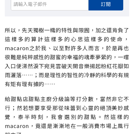
訂閱
所以，先天獨樹一幟的特性與限囿，加之還背負了
這樣多的算計這樣多的心思這樣多的使命，
macaron之於我、以至對許多人而言，於是再也
很難是純粹感性的甜蜜的幸福的魂牽夢縈的，一嚐
入口便涕然淚下宛見雲破天開音樂揚起粉紅花瓣如
雨灑落……；而是理性的智性的冷靜的科學的有規
有矩有理有據的……
給甜點店甜點主廚分級論等打分數，當然非它不
行；然若想要享受那從味蕾到心靈的絕頂美妙感
覺，泰半時刻，我會選別的甜點。然這樣的
macaron，竟還是漸漸地在一般消費市場上風行