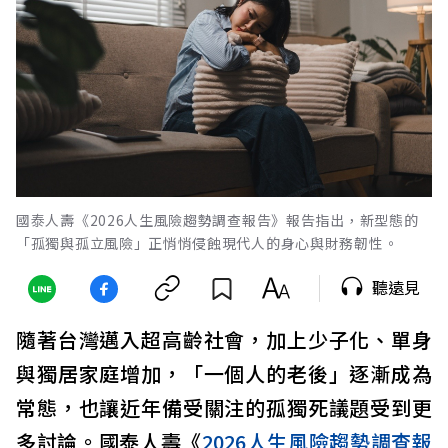
國泰人壽《2026人生風險趨勢調查報告》報告指出，新型態的
「孤獨與孤立風險」正悄悄侵蝕現代人的身心與財務韌性。
聽遠見
隨著台灣邁入超高齡社會，加上少子化、單身
與獨居家庭增加，「一個人的老後」逐漸成為
常態，也讓近年備受關注的孤獨死議題受到更
多討論。國泰人壽《
2026人生風險趨勢調查報