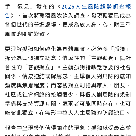
手「遠見」發布的《
2026人生風險趨勢調查報
告
》，首次將孤獨風險納入調查，發現孤獨已成為
各個世代的普遍處境，更成為放大身、心、財三重
風險的關鍵變數。
要理解孤獨如何轉化為具體風險，必須將「孤獨」
拆分為兩個獨立概念：情感性的「主觀孤獨」與社
會性的「客觀孤立」。主觀孤獨指缺乏想要的社會
關係、情感連結或歸屬感，主導個人對風險的感知
強度與焦慮程度；而客觀孤立則指與家人、朋友、
社區或社會網絡的接觸很少，與個人對風險的規劃
準備與支持資源有關，這兩者可能同時存在，也可
能彼此獨立，在無形中拉大人生風險的防護缺口。
報告中呈現幾個值得關注的現象：孤獨感受最高並