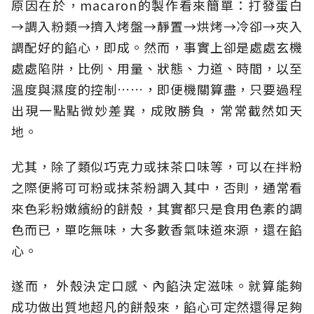
原因在於，macaron的製作看來簡單：打發蛋白
→調入粉類→擠入烤盤→靜置→烘烤→冷卻→夾入
調配好的餡心，即成。然而，事實上卻是處處玄機
處處陷阱，比例、用量、狀態、力道、時間，以至
溫度與濕度的控制……，即便機關算盡，只要過程
出現一點點微妙差異，成敗勝負，常常截然如天
地。
尤其，除了類似巧克力或抹茶口味等，可以在拌粉
之際便將可可粉或抹茶粉調入其中，否則，通常看
來色彩粉嫩繽紛的餅殼，其實都只是食用色素的調
色而已，單吃無味，大多數香氣味道來源，還在餡
心。
遂而， 外殼決定口感、內餡決定滋味。就算能夠
成功做出質地超凡的餅殼來，餡心可定然還得足夠