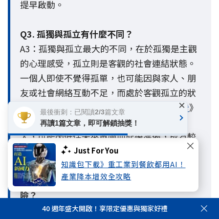
提早啟動。
Q3. 孤獨與孤立有什麼不同？
A3：孤獨與孤立最大的不同，在於孤獨是主觀
的心理感受，孤立則是客觀的社會連結狀態。
一個人即使不覺得孤單，也可能因與家人、朋
友或社會網絡互動不足，而處於客觀孤立的狀
×
態。國泰人壽《
2026人生風險趨勢調查報告
》
最後衝刺：已閱讀2/3篇文章
指出，這類「自覺不孤獨、卻客觀孤立」的
再讀1篇文章，即可解鎖抽獎！
人，可能因低估未來風險而延後準備，成為較
容易被忽略的人生風險缺口。
Just For You
知識包下載》重工業到餐飲都用AI！
產業降本增效全攻略
Q4. 超高齡社會為什麼會增加孤獨與孤立風
險？
A4：隨著台灣邁入超高齡社會，少子化與小家
40 週年盛大開啟！享限定優惠與獨家好禮