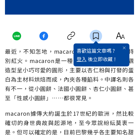
喜歡這篇文章嗎 ?
最近，不知怎地，macaron小圓餅在台北似乎特
登入
後立即收藏 !
別紅火。macaron是一種來自法國的甜點，外觀
造型呈小巧可愛的圓形，主要以杏仁粉與打發的蛋
白為主材料烘焙而成，內夾各種餡料。中譯名則各
有不一，從小圓餅、法國小圓餅、杏仁小圓餅、甚
至「性感小圓餅」……都很常見。
macaron據傳大約誕生於17世紀的歐洲，然比較
確切的身世典故與起源地，至今眾說紛紜莫衷一
是。但可以確定的是，目前巴黎幾乎各主要知名甜