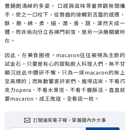
豐饒飽滿綽約多姿， 口感與滋味等量齊觀無間攜
手，使之一口咬下，從唇齒的接觸到舌蕾的感應，
酥、脆、綿、柔、細、潤、香、甜，渾然天成一
體，而非兩向分立各掃門前雪，是另一決勝關鍵所
在。
因此，在美食圈裡，macaron往往被視為主廚的
試金石，只要是有心的甜點廚人料理人們，無不甘
願沉迷此中鑽研不懈，只為一探macaron的無上
至高標的；而無數饕客評家們，進得店來，不看巧
克力opera、不看水果塔、不看千層酥派，直直就
要macaron，成王敗寇，全看這一枚。
訂閱遠見電子報，掌握國內外大事