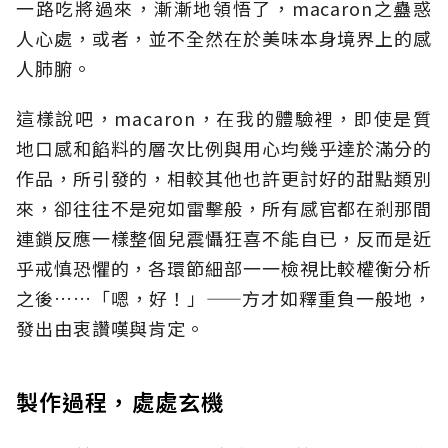
一路吃將過來，漸漸地領悟了，macaron之蠱惑
人心處，或者，並不全然在於美味本身境界上的感
人肺腑。
這樣說吧，macaron，在我的體驗裡，即使是質
地口感和餡料的層次比例與用心均幾乎達於滿分的
作品，所引發的，相較其他也許更討好的甜點類別
來，卻往往不是宛如雷擊般，所有感官都在剎那間
連鎖反應一樣整個兒震懾狂喜不能自已，反而是近
乎戒慎恐懼的，各環節細部一一檢視比較權衡分析
之後……「嗯，好！」——方才如釋重負一般地，
發出由衷讚嘆與肯定。
製作過程，處處玄機