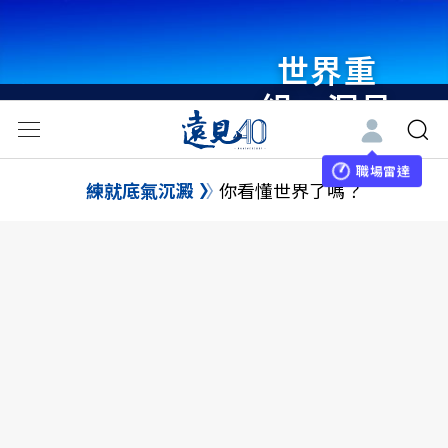
世界重
組・洞見
未來 與
世界領袖
職場雷達
練就底氣沉澱
你看懂世界了嗎？
同行