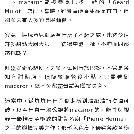
一、macaron曾被譽為巴黎一絕的「Geard
Mulot」店裡，當時，雖覺香酥香甜極是可口，但
卻並未有太多的懾服傾倒。
究竟，這玩意兒到底有什麼了不起之處，能夠令這
許多甜點大廚大師一一彷彿中蠱一樣，不約而同都
來挑戰？
旺盛好奇心驅使，之後，每回行旅巴黎，不管是各
知名甜點店、頂級餐廳餐後小點，只要看到
macaron，總不免都盡量試著嚐嚐味道。
這當中，從坑坑巴巴歪倒走樣到精緻精巧吹彈可
破，以至出自一般公認將macaron的可能性與視
野一舉推高至極致的甜點名廚「Pierre Herme」
之手的巔峰完美之作；形形色色高下優劣各款各樣