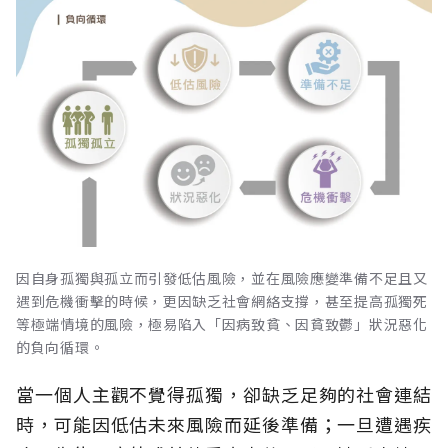
因自身孤獨與孤立而引發低估風險，並在風險應變準備不足且又
遇到危機衝擊的時候，更因缺乏社會網絡支撐，甚至提高孤獨死
等極端情境的風險，極易陷入「因病致貧、因貧致鬱」狀況惡化
的負向循環。
當一個人主觀不覺得孤獨，卻缺乏足夠的社會連結
時，可能因低估未來風險而延後準備；一旦遭遇疾