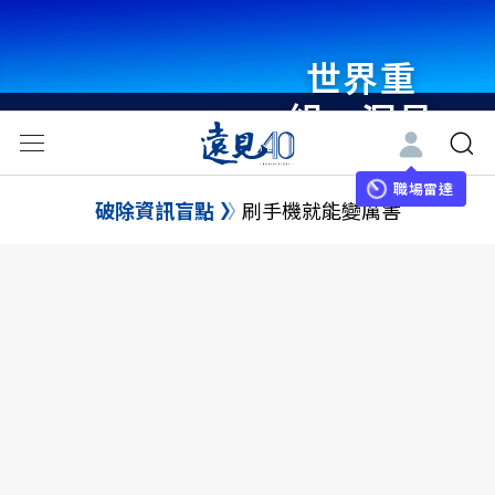
世界重
組・洞見
未來 與
世界領袖
職場雷達
破除資訊盲點
刷手機就能變厲害
同行