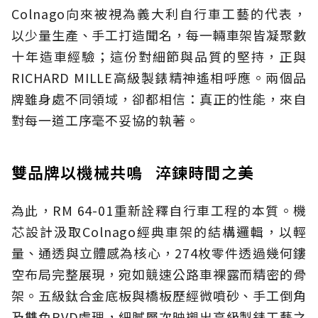
Colnago向來被視為義大利自行車工藝的代表，
以少量生產、手工打造聞名，每一輛車架皆凝聚數
十年造車經驗；這份對細節與品質的堅持，正與
RICHARD MILLE高級製錶精神遙相呼應。兩個品
牌雖身處不同領域，卻都相信：真正的性能，來自
對每一道工序毫不妥協的執著。
雙品牌以機械共鳴 淬鍊時間之美
為此，RM 64-01重新詮釋自行車工程的本質。機
芯設計汲取Colnago經典車架的結構邏輯，以輕
量、通透與立體感為核心，274枚零件透過幾何鏤
空布局完整展現，宛如競速公路車裸露而精密的骨
架。五級鈦合金底板與橋板歷經微噴砂、手工倒角
及雙色PVD處理，細膩層次映襯出高級製錶工藝之