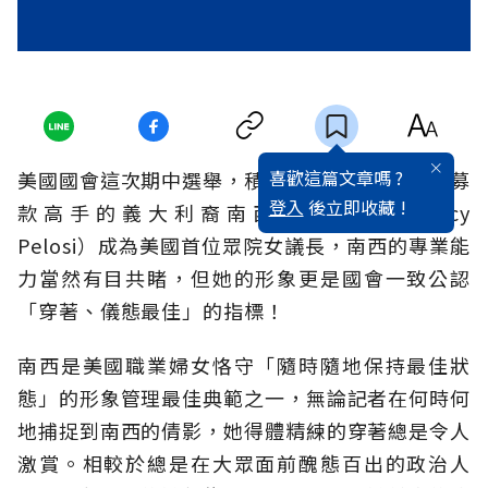
喜歡這篇文章嗎 ?
美國國會這次期中選舉，積極的人權推手、也是募
登入
後立即收藏 !
款高手的義大利裔南西．波洛西（Nancy
Pelosi）成為美國首位眾院女議長，南西的專業能
力當然有目共睹，但她的形象更是國會一致公認
「穿著、儀態最佳」的指標！
南西是美國職業婦女恪守「隨時隨地保持最佳狀
態」的形象管理最佳典範之一，無論記者在何時何
地捕捉到南西的倩影，她得體精練的穿著總是令人
激賞。相較於總是在大眾面前醜態百出的政治人