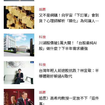
話題
又不是網購！向宇宙「下訂單」會到
貨？心理師解析「顯化」為何讓人無
法自拔
科技
川湖股價破1萬大關！「台股最純AI
股」做什麼？下半年需求續強
科技
台灣年輕人前途較抗跌？林宜敬：半
導體剛好躲過AI取代
話題
追思〉高希均教授一定放不下「這件
事」