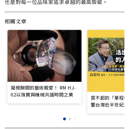
也是對每一位品味家追求卓越的最高致敬。
相關文章
凝視腕間的藝術殿堂！ RM HJ-
02以珠寶與機械共譜時間之美
買不起的「單程機
響台灣近半世紀思