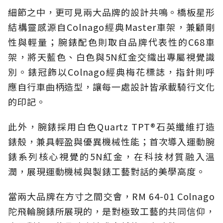
細節之中，更可見兩大品牌的設計共鳴。橋板星形
結構靈感源自Colnago經典Master車架，兼顧剛
性與輕量；腕錶配色則取自品牌代表性的C68車
架，將天藍色、白色與5N紅金交織出專屬視覺識
別。錶冠飾以Colnago經典梅花標誌，指針則呼
應自行車曲柄造型，讓每一處設計皆承載騎行文化
的印記。
此外，腕錶採用白色Quartz TPT®石英纖維打造
錶殼，兼具輕盈與優異機械性能；首次導入運動腕
錶系列核心視覺的5N紅金，在科技材質融入溫
潤，展現運動機械與製錶工藝對話的美學高度。
當兩大品牌在方寸之間交會，RM 64-01 Colnago
陀飛輪腕錶所展現的，是對極致工藝的共同信仰，