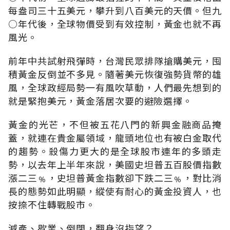
每盎司三十五美元，攀升到八百美元的天價。但九
○年代後，全球物價受到有效控制，黃金也就不再
風光。
前年中共試射飛彈時，台灣民眾排隊搶購美元，囤
積黃金反倒並不多見。隨著美元恢復強勢貨幣的雄
風，全球政經局勢一有風吹草動，人們最先想到的
就是緊抱美元，黃金落居次要的避險選擇。
黃金的光芒，不但被五花八門的新興金融商品掩
蓋，就連在貴金屬領域，龍頭地位也有被白金取代
的趨勢。殺傷力更大的是全球股市連年的多頭走
勢，以去年上半年來說，美國史坦普五百股價指數
漲二三﹪，史坦普黃金指數卻下跌二三﹪，對比消
長的態勢如此明顯，縱使有耐心的黃金投資人，也
按捺不住轉戰股市。
減產、歇業、倒閉，翻身沒指望？