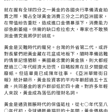
就在握有全球四分之一黃金的各國央行準備清倉拍
賣之際，獨占全球黃金消費三分之二的亞洲國家，
在幣值紛告重貶，造成進口金價暴漲下，消費能力
卻急劇萎縮。供需的缺口愈拉愈大，專家也不敢預
測金價究竟將伊於胡底。
黃金是災難時代的寵兒。台灣的外省第二代，或許
對長輩們把黃金藏在花盆或地板下，隨時準備逃難
的情景記憶猶新。美國最忠實的黃金族，則大都經
歷過三○年代經濟大恐慌，目睹股票在旦夕間變成
廢紙。但這畢竟已成陳年往事，《亞洲華爾街日
報》統計顯示，黃金投資客的平均年齡超過五十五
歲，共同基金的客戶群卻低於四十歲。對許多年輕
人來說，黃金成為落伍的理財名詞。
黃金是通貨膨脹時代的保值砥柱，從七○年代至八
○年代初，全球通膨最猖狂的十年間，黃金價格由