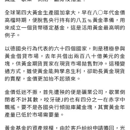
全球第四大黃金生產國加拿大，早在八○年代金價
高檔時期，便脫售央行持有的八五﹪黃金準備，用
來成立一個貨幣穩定基金，這是活用黃金最高明的
例子。
以德國央行為代表的六十四個國家，則是積極參與
黃金借貸市場，去年共借出兩百八十億美元的金
塊，供黃金期貨買家在現貨市場拋售對沖。這種變
通方式，雖使黃金能夠孳息生利，卻助長黃金現貨
的賣壓，金價更加抬不起頭來。
金價低迷不振，首先遭殃的便是礦業公司，歇業倒
閉者不計其數，咬牙硬J的也有四分之一在赤字中
飄搖。要不是各國央行傾拋庫藏金塊，其實黃金年
產量已低於市場需要量。
黃金基金的資產規模，由於客戶紛紛申請贖回，光