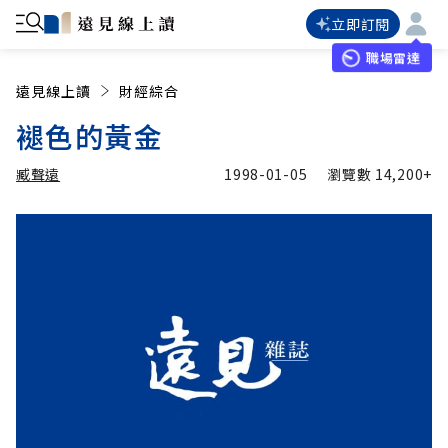
立即訂閱
職場雷達
遠見線上讀
財經綜合
褪色的黃金
臧聲遠
1998-01-05
瀏覽數
14,200+
加入追蹤
臧聲遠