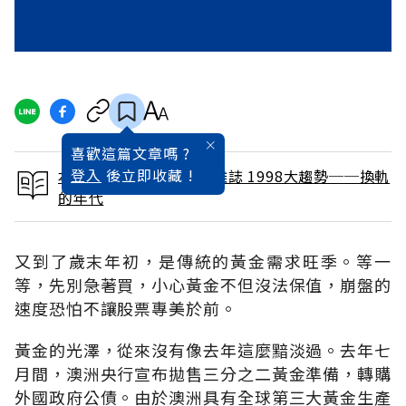
喜歡這篇文章嗎 ?
登入
後立即收藏 !
本文出自 1998 / 1月號雜誌 1998大趨勢──換軌
的年代
又到了歲末年初，是傳統的黃金需求旺季。等一
等，先別急著買，小心黃金不但沒法保值，崩盤的
速度恐怕不讓股票專美於前。
黃金的光澤，從來沒有像去年這麼黯淡過。去年七
月間，澳洲央行宣布拋售三分之二黃金準備，轉購
外國政府公債。由於澳洲具有全球第三大黃金生產