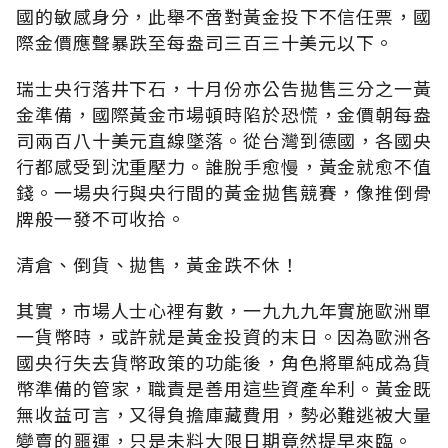
國的敏感身分，此舉不啻對黃金投下不信任票，國
際金價應聲暴跌至每盎司三百三十美元以下。
瑞士央行落井下石，十月份亦公告拋售三分之一黃
金準備，國際黃金市場頓時陷於恐慌，金價朝每盎
司兩百八十美元直線墜落。從台灣到德國，各國央
行都感受到沈重壓力。誰脫手愈慢，黃金就愈不值
錢。一場央行與央行間的黃金拋售競賽，像推倒骨
牌般一發不可收拾。
清倉、倒貨、拋售，黃金跌不休！
其實，市場人士心裡有數，一九九九年實施歐洲單
一貨幣時，或許就是黃金投資的末日。因為歐洲各
國央行失去貨幣政策的功能後，角色將單純成為貨
幣準備的管家，職責是善用這些資產牟利。黃金既
無收益可言，又得負擔庫藏費用，勢必難逃被大量
變賣的噩運，只是未料大限日期竟然提早來臨。