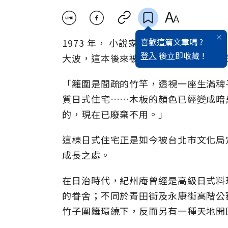
喜歡這篇文章嗎 ?
1973 年， 小說家王文興出版《家
登入
後立即收藏 !
大波，這本後來被喻為五四以來最偉大
「籬圍是間疏的竹竿，透視一座生滿稗
質日式住宅……木板的顏色已經變成暗
的，現在已廢棄不用。」
這棟日式住宅正是如今被台北市文化局
成長之處。
在日治時代，紀州庵曾經是高級日式料
的眷舍；不同於青田街及永康街高階公
竹子圍籬環繞下，反而另有一種天地開