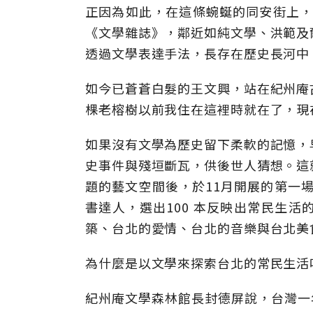
正因為如此，在這條蜿蜒的同安街上，
《文學雜誌》，鄰近如純文學、洪範及
透過文學表達手法，長存在歷史長河中
如今已蒼蒼白髮的王文興，站在紀州庵
棵老榕樹以前我住在這裡時就在了，現
如果沒有文學為歷史留下柔軟的記憶，
史事件與殘垣斷瓦，供後世人猜想。這
題的藝文空間後，於11月開展的第一場
書達人，選出100 本反映出常民生
築、台北的愛情、台北的音樂與台北美
為什麼是以文學來探索台北的常民生活
紀州庵文學森林館長封德屏說，台灣一