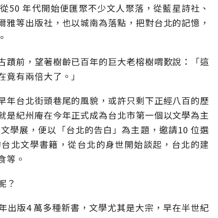
從50 年代開始便匯聚不少文人聚落，從藍星詩社、
爾雅等出版社，也以城南為落點，把對台北的記憶，
。
古蹟前，望著樹齡已百年的巨大老榕樹喟歎說：「這
在竟有兩倍大了。」
早年台北街頭巷尾的風貌，或許只剩下正經八百的歷
就是紀州庵在今年正式成為台北市第一個以文學為主
文學展，便以「台北的告白」為主題，邀請10 位選
活的台北文學書籍，從台北的身世開始談起，台北的建
食等。
呢？
年出版4 萬多種新書，文學尤其是大宗，早在半世紀