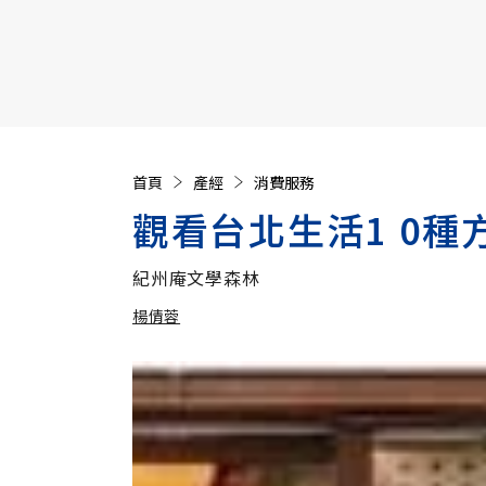
【遠見40週年慶】訂《遠見》贈實用家電3選1+暢銷好
首頁
產經
消費服務
觀看台北生活1 0種
紀州庵文學森林
楊倩蓉
加入追蹤
楊倩蓉