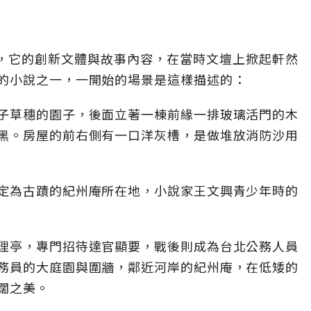
變》，它的創新文體與故事內容，在當時文壇上掀起軒然
的小說之一，一開始的場景是這樣描述的：
子草穗的園子，後面立著一棟前緣一排玻璃活門的木
黑。房屋的前右側有一口洋灰槽，是做堆放消防沙用
定為古蹟的紀州庵所在地，小說家王文興青少年時的
理亭，專門招待達官顯要，戰後則成為台北公務人員
務員的大庭園與圍牆，鄰近河岸的紀州庵，在低矮的
闊之美。