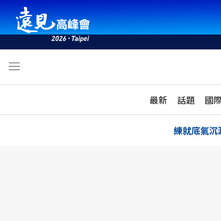
文
最新
最新
話題
國
雜誌目錄
活動
話題
AI
練就底氣沉
學堂
專題報導
科技
教育
遠見ON AIR
影音
合作