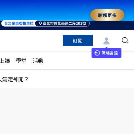
瞭解更多
來 與世界領袖同行
訂閱
特色頻道
訂閱
見線上讀
ESG遠見
職場雷達
上讀
學堂
活動
多訂閱方案
城市學
刊購買
健康遠見
人氣定神閒？
子報訂閱
華人精英論壇
享知識包
領導影響力學院