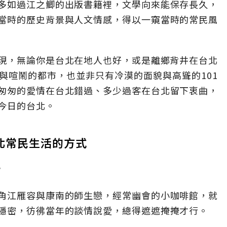
多如過江之鯽的出版書籍裡，文學向來能保存長久，
當時的歷史背景與人文情感，得以一窺當時的常民風
發現，無論你是台北在地人也好，或是離鄉背井在台北
與喧鬧的都市，也並非只有冷漠的面貌與高聳的101
匆匆的愛情在台北錯過、多少過客在台北留下衷曲，
今日的台北。
台北常民生活的方式
？
角江雁容與康南的師生戀，經常幽會的小咖啡館，就
隱密，彷彿當年的談情說愛，總得遮遮掩掩才行。