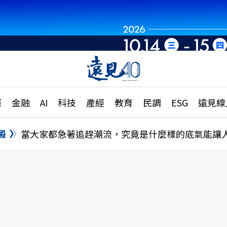
世界重組・洞見未
章
特輯
文章
大學升學、職涯攻略
遠
際
金融
AI
科技
產經
教育
民調
ESG
遠見線
國際
更
縣市施政調查全解析
金融
單
民調
澱
當大家都急著追趕潮流，究竟是什麼樣的底氣能讓
產經
電
好享生活
獨
專欄