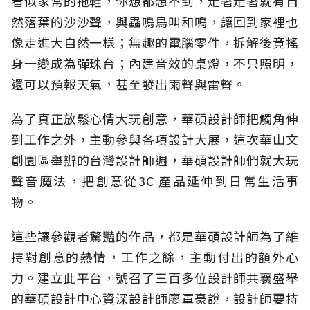
看似家常的拖鞋，你想都想不到，走著走著就有自
然落葉的沙沙聲，與蟲鳴鳥叫和鳴，讓回到家裡也
像走進大自然一樣；無趣的電腦零件，拆解後竟搖
身一變成為彈珠台；內建音效的桌燈，不只照明，
還可以預報天氣，甚至發出雨聲與雷聲。
為了真正放鬆心情大玩創意，華碩設計師把觸角伸
到工作之外，主動參與各項設計大展，這次華山文
創園區舉辦的台灣設計師週，華碩設計師們就大玩
聲音魔法，把創意從3C 產品延伸到日常生活事
物。
這些讓參觀者驚豔的作品，都是華碩設計師為了維
持對創意的熱情，工作之餘，主動付出的額外心
力。建立此平台，號召了三百多位設計師共襄盛舉
的華碩設計中心資深設計師廖軍豪說，設計師要持