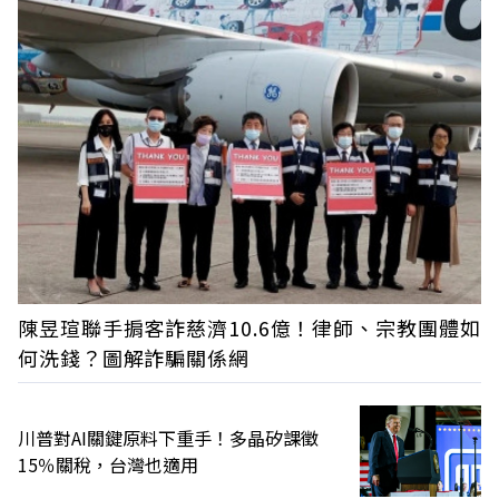
陳昱瑄聯手掮客詐慈濟10.6億！律師、宗教團體如
何洗錢？圖解詐騙關係網
川普對AI關鍵原料下重手！多晶矽課徵
15％關稅，台灣也適用