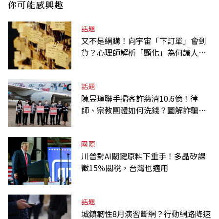
你可能感興趣
話題
又不是網購！向宇宙「下訂單」會到
貨？心理師解析「顯化」為何讓人無
法自拔
話題
陳昱瑄聯手掮客詐慈濟10.6億！律
師、宗教團體如何洗錢？圖解詐騙關
係網
國際
川普對AI關鍵原料下重手！多晶矽課
徵15％關稅，台灣也適用
話題
城鎮韌性8月演習斷網？行動網路降速