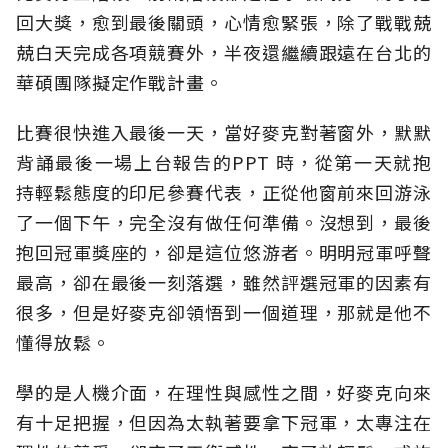
回大獎，愈到最後關頭，心情愈緊張，除了戰戰兢
兢白天完成各項競賽外，半夜還繼續跟遠在台北的
華碩團隊擬定作戰計畫。
比賽很快進入最後一天，當好麥克對著窗外，默默
背誦最後一場上台報告的PPT 時，從第一天就抱
持輕鬆態度的印尼參賽代表，正從他窗前來回游泳
了一個下午，完全沒有做任何準備。沒想到，最後
抱回冠軍獎座的，卻是這位悠游者。明明冠軍呼聲
最高，卻在最後一刻落選，雖然評選冠軍的因素有
很多，但是好麥克卻領悟到一個道理，那就是他不
懂得放鬆。
學的是人機介面，在理性與感性之間，好麥克向來
有十足把握，但因為太執著要拿下冠軍，太專注在