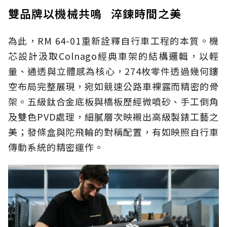
雙品牌以機械共鳴 淬鍊時間之美
為此，RM 64-01重新詮釋自行車工程的本質。機
芯設計汲取Colnago經典車架的結構邏輯，以輕
量、通透與立體感為核心，274枚零件透過幾何鏤
空布局完整展現，宛如競速公路車裸露而精密的骨
架。五級鈦合金底板與橋板歷經微噴砂、手工倒角
及雙色PVD處理，細膩層次映襯出高級製錶工藝之
美；發條盒與陀飛輪的對稱配置，有如映照自行車
傳動系統的精密運作。