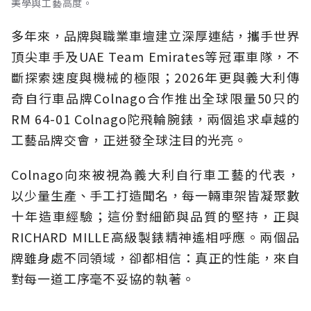
美學與工藝高度。
多年來，品牌與職業車壇建立深厚連結，攜手世界
頂尖車手及UAE Team Emirates等冠軍車隊，不
斷探索速度與機械的極限；2026年更與義大利傳
奇自行車品牌Colnago合作推出全球限量50只的
RM 64-01 Colnago陀飛輪腕錶，兩個追求卓越的
工藝品牌交會，正迸發全球注目的光亮。
Colnago向來被視為義大利自行車工藝的代表，
以少量生產、手工打造聞名，每一輛車架皆凝聚數
十年造車經驗；這份對細節與品質的堅持，正與
RICHARD MILLE高級製錶精神遙相呼應。兩個品
牌雖身處不同領域，卻都相信：真正的性能，來自
對每一道工序毫不妥協的執著。