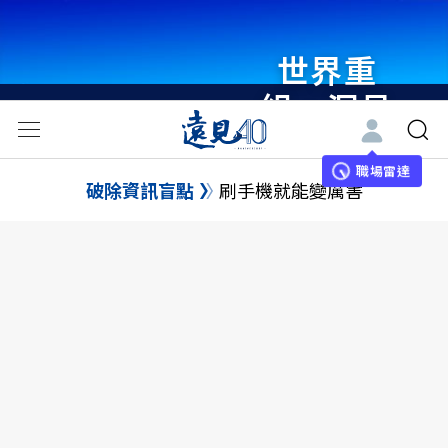
世界重
組・洞見
未來 與
世界領袖
職場雷達
破除資訊盲點
刷手機就能變厲害
同行