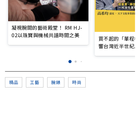
凝視腕間的藝術殿堂！ RM HJ-
02以珠寶與機械共譜時間之美
買不起的「單程機
響台灣近半世紀思
精品
工藝
腕錶
時尚