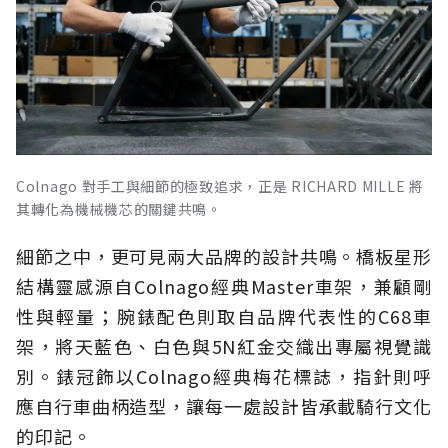
Colnago 對手工與細節的極致追求，正是 RICHARD MILLE 將
其轉化為機械機芯的關鍵共鳴。
細節之中，更可見兩大品牌的設計共鳴。橋板星形
結構靈感源自Colnago經典Master車架，兼顧剛
性與輕量；腕錶配色則取自品牌代表性的C68車
架，將天藍色、白色與5N紅金交織出專屬視覺識
別。錶冠飾以Colnago經典梅花標誌，指針則呼
應自行車曲柄造型，讓每一處設計皆承載騎行文化
的印記。