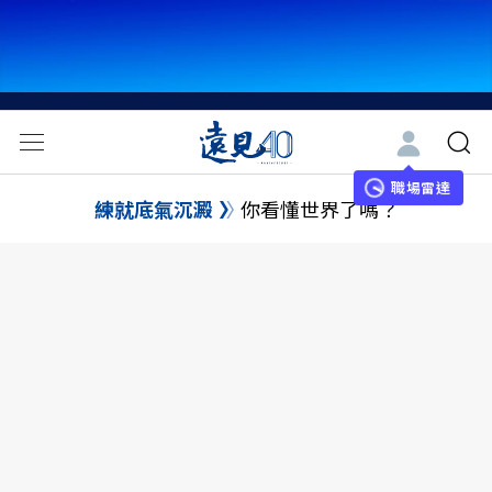
職場雷達
練就底氣沉澱
你看懂世界了嗎？