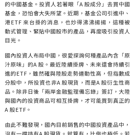
的中國基金。投資人若著眼「A 股成分」去買中國
基金，恐怕會大失所望。近期，基金公司引進中、
港ETF 來台掛的消息，也炒得沸沸揚揚，這種被
動式管理、緊貼中國股市的產品，再度吸引投資人
目光。
國內投資人布局中國，很愛探詢何種產品內含「原
汁原味」的A 股。最近陸續掛牌、未來還會持續引
進的ETF，雖然確與陸股走勢連動性高，但指數成
分股中，所投資也非A 股現貨，而是A 股衍生性商
品。除非日後「兩岸金融監理備忘錄」簽訂，大陸
與國內的投資商品可相互掛牌，才可能買到真正的
A 股ETF。
由此不難發現，國內目前銷售的中國投資產品中，
沒有一檔持有A 股現貨。就算有，比例也極低。若