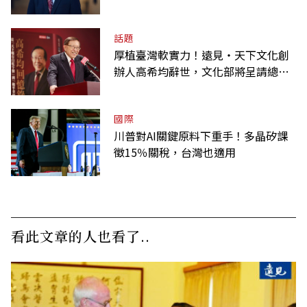
話題
厚植臺灣軟實力！遠見‧天下文化創
辦人高希均辭世，文化部將呈請總統
明令褒揚
國際
川普對AI關鍵原料下重手！多晶矽課
徵15％關稅，台灣也適用
看此文章的人也看了..