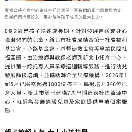
廣福公共托育中心主任林莉芳表示，家長們的正向回饋與肯定，
是老師們持續投入、用心陪伴孩子成長的最大動力。
0到2歲是孩子快速成長期，針對發展遲緩或身心
障礙傾向的兒童，新北市社會局結合第一社會福利
基金會、心路基金會、基督徒救世會等專業民間社
福團體，由治療師與教保老師到新北市托育中心，
提供第一線托育人員早療巡迴輔導服務，進行幼兒
發展篩檢培訓，並協助轉介至早療機構。2026年1
到5月已服務超過1800位孩子、篩檢培力846位托
育人員。新北市更已建構7區早期療育社區資源中
心，就近為發展遲緩兒童及家庭提供早療個案服
務。
親子館超人氣 大人小孩共學