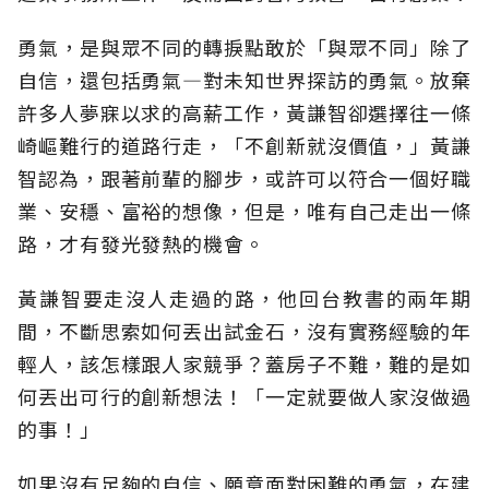
勇氣，是與眾不同的轉捩點敢於「與眾不同」除了
自信，還包括勇氣—對未知世界探訪的勇氣。放棄
許多人夢寐以求的高薪工作，黃謙智卻選擇往一條
崎嶇難行的道路行走，「不創新就沒價值，」黃謙
智認為，跟著前輩的腳步，或許可以符合一個好職
業、安穩、富裕的想像，但是，唯有自己走出一條
路，才有發光發熱的機會。
黃謙智要走沒人走過的路，他回台教書的兩年期
間，不斷思索如何丟出試金石，沒有實務經驗的年
輕人，該怎樣跟人家競爭？蓋房子不難，難的是如
何丟出可行的創新想法！「一定就要做人家沒做過
的事！」
如果沒有足夠的自信、願意面對困難的勇氣，在建