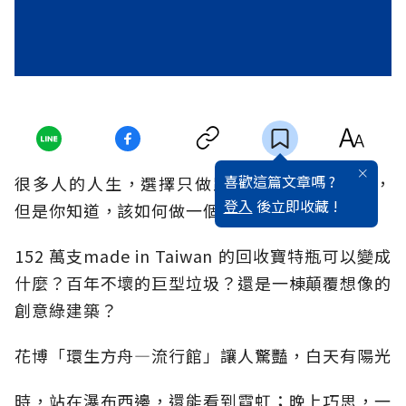
喜歡這篇文章嗎 ?
很多人的人生，選擇只做跟隨者（follow）者，
登入
後立即收藏 !
但是你知道，該如何做一個規格制訂者？
152 萬支made in Taiwan 的回收寶特瓶可以變成
什麼？百年不壞的巨型垃圾？還是一棟顛覆想像的
創意綠建築？
花博「環生方舟—流行館」讓人驚豔，白天有陽光
時，站在瀑布西邊，還能看到霓虹；晚上巧思，一