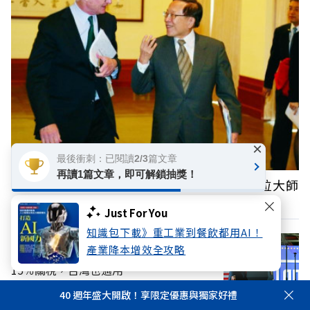
×
最後衝刺：已閱讀2/3篇文章
再讀1篇文章，即可解鎖抽獎！
高希均回憶錄》曾與波特、奈伊、傅高義三位大師
共有的智慧交會
Just For You
知識包下載》重工業到餐飲都用AI！
產業降本增效全攻略
川普對AI關鍵原料下重手！多晶矽課徵
15％關稅，台灣也適用
40 週年盛大開啟！享限定優惠與獨家好禮