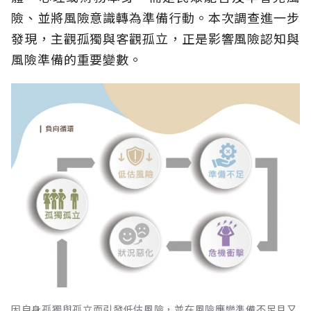
險、並將風險意識轉為準備行動。本次調查進一步
發現，主觀孤獨與客觀孤立，正是影響風險認知與
風險準備的重要變數。
因自身孤獨與孤立而引發低估風險，並在風險應變準備不足且又