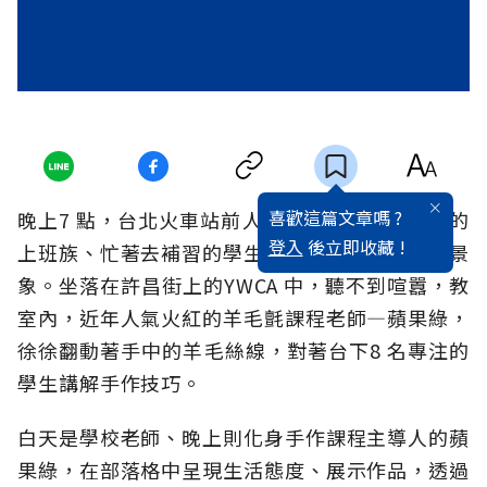
喜歡這篇文章嗎 ?
晚上7 點，台北火車站前人聲正鼎沸，趕著回家的
登入
後立即收藏 !
上班族、忙著去補習的學生，交織出忙碌的城市景
象。坐落在許昌街上的YWCA 中，聽不到喧囂，教
室內，近年人氣火紅的羊毛氈課程老師—蘋果綠，
徐徐翻動著手中的羊毛絲線，對著台下8 名專注的
學生講解手作技巧。
白天是學校老師、晚上則化身手作課程主導人的蘋
果綠，在部落格中呈現生活態度、展示作品，透過