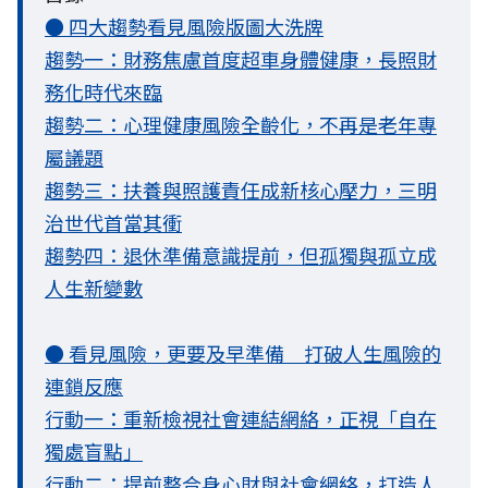
● 四大趨勢看見風險版圖大洗牌
趨勢一：財務焦慮首度超車身體健康，長照財
務化時代來臨
趨勢二：心理健康風險全齡化，不再是老年專
屬議題
趨勢三：扶養與照護責任成新核心壓力，三明
治世代首當其衝
趨勢四：退休準備意識提前，但孤獨與孤立成
人生新變數
● 看見風險，更要及早準備 打破人生風險的
連鎖反應
行動一：重新檢視社會連結網絡，正視「自在
獨處盲點」
行動二：提前整合身心財與社會網絡，打造人