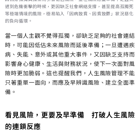
遇到危機衝擊的時候，更因缺乏社會網絡支撐，甚至提高孤獨死
等極端情境的風險，極易陷入「因病致貧、因貧致鬱」狀況惡化
的負向循環。
當一個人主觀不覺得孤獨，卻缺乏足夠的社會連結
時，可能因低估未來風險而延後準備；一旦遭遇疾
病、失能、意外或其他重大事件，又因缺乏支持而
影響身心健康、生活與財務狀況，使下一次面對風
險時更加脆弱。這也提醒我們，人生風險管理不能
只著重單一面向，而應及早辨識風險、建立全面準
備。
看見風險，更要及早準備 打破人生風險
的連鎖反應