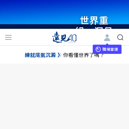
世界重
組・洞見
未來 與
世界領袖
職場雷達
練就底氣沉澱
你看懂世界了嗎？
同行