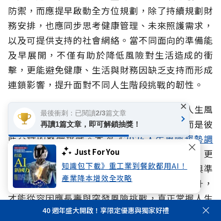
防禦，而應提早啟動全方位規劃，除了持續規劃財
務安排，也應同步思考健康管理、未來照護需求，
以及可提供支持的社會網絡。當不同面向的準備能
及早展開，不僅有助於降低風險對生活造成的衝
擊，更能避免健康、生活與財務因缺乏支持而形成
連鎖影響，提升面對不同人生階段挑戰的韌性。
×
面對超高齡社會、少子化與家庭結構改變，人生風
最後衝刺：已閱讀2/3篇文章
險早已不是生理、心理、財務的單一課題，而是彼
再讀1篇文章，即可解鎖抽獎！
此交織的整體挑戰。本次《
2026人生風險趨勢調
Just For You
查報告
》提醒我們，除了落實保障與財務規劃，更
知識包下載》重工業到餐飲都用AI！
重要的是及早辨識風險、建立完整的社會支持與準
產業降本增效全攻略
備能力。當風險意識、退休準備與行動同步提升，
才能從容因應長壽與突發風險挑戰，真正掌握人生
40 週年盛大開啟！享限定優惠與獨家好禮
主導權。