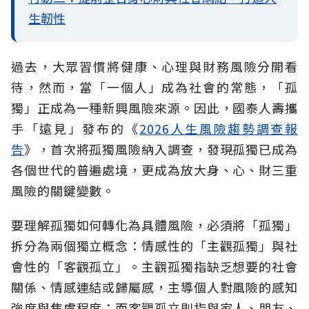
生韌性
過去，大眾習慣將健康、心理與財務風險分開看
待，然而，當「一個人」成為社會的常態，「孤
獨」正成為一種新興風險來源。因此，國泰人壽攜
手「遠見」發布的《
2026人生風險趨勢調查報
告
》，首次將孤獨風險納入調查，發現孤獨已成為
各個世代的普遍處境，更成為放大身、心、財三重
風險的關鍵變數。
要理解孤獨如何轉化為具體風險，必須將「孤獨」
拆分為兩個獨立概念：情感性的「主觀孤獨」與社
會性的「客觀孤立」。主觀孤獨指缺乏想要的社會
關係、情感連結或歸屬感，主導個人對風險的感知
強度與焦慮程度；而客觀孤立則指與家人、朋友、