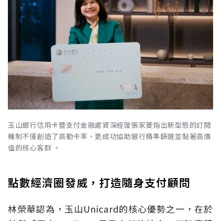
玉山銀行信用卡暨支付金融處資深經理張家菱指出新型態的訂閱
機制不僅創造了高動卡率，更成功協助銀行精準篩選並黏著高價
值的核心客群 。
點數經濟圈發威，打造隨身支付顧問
林榮華認為，玉山Unicard的核心優勢之一，在於