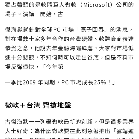
獨占鰲頭的是軟體巨人微軟（Microsoft）公司的
場子。演講一開始，古
傑海默就針對全球PC 市場「燕子回春」的消息，
對在場數十家多年合作的台灣硬體、軟體廠商表達
恭賀之意，他說去年金融海嘯肆虐，大家對市場低
迷十分悲觀，不知何時可以走出谷底，但是不料市
場反彈很快，「今年第
一季比2009 年同期，PC 市場成長25％！」
微軟＋台灣 齊搶地盤
古傑海默一一列舉微軟最新的創新，但是很多業界
人士好奇︰為什麼微軟要在此刻急著推出「雲端運