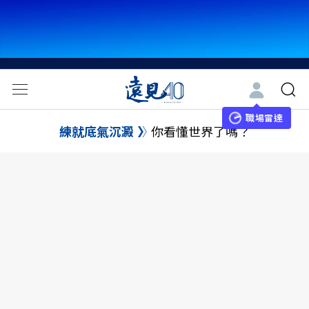
職場雷達
練就底氣沉澱
你看懂世界了嗎？