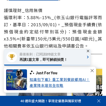
謹慎理財_信用無價
循環利率：5.88%-15%_(依玉山銀行電腦評等而
訂，基準日：2015/09/01)。_預借現金手續費(依
預借現金約定結付幣別區分)：預借現金金額
x3.5%+(新臺幣150元/5美元/550日圓/4歐元)_其
他相關費率依玉山銀行網站及申請書公告。
×
最後衝刺：已閱讀2/3篇文章
再讀1篇文章，即可解鎖抽獎！
相關文章
Just For You
知識包下載》重工業到餐飲都用AI！
產業降本增效全攻略
40 週年盛大開啟！享限定優惠與獨家好禮