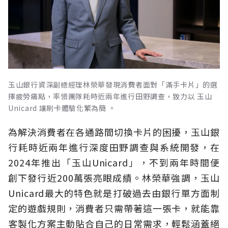
玉山銀行資深副總經理林榮華發現消費者面對「滿手卡片」的選
擇疲勞痛點，率領團隊耗時近兩年進行田野調查，致力以 玉山
Unicard 讓刷卡體驗化繁為簡 。
為解決消費者在各通路間切換卡片的困擾，玉山銀
行耗時近兩年進行深度田野調查與系統開發，在
2024年推出「玉山Unicard」，不到兩年時間便
創下發行近200萬張亮眼成績。林榮華強調，玉山
Unicard最大的特色就是打破過去由銀行單方面制
定的遊戲規則，消費者只需帶著這一張卡，就能靠
客製化方案主動貼合自己的日常需求，輕鬆涵蓋絕