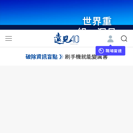
世界重
組・洞見
未來 與
世界領袖
職場雷達
破除資訊盲點
刷手機就能變厲害
同行