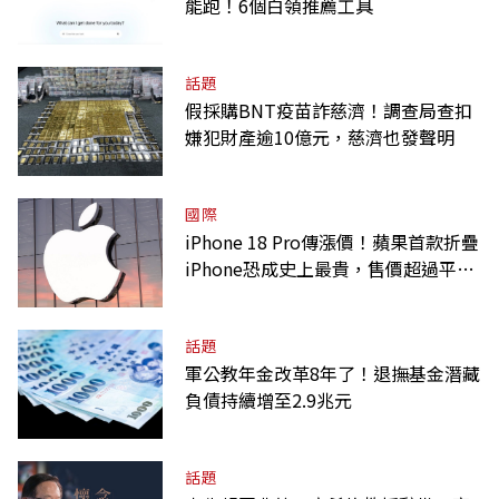
能跑！6個白領推薦工具
話題
假採購BNT疫苗詐慈濟！調查局查扣
嫌犯財產逾10億元，慈濟也發聲明
國際
iPhone 18 Pro傳漲價！蘋果首款折疊
iPhone恐成史上最貴，售價超過平均
月薪
話題
軍公教年金改革8年了！退撫基金潛藏
負債持續增至2.9兆元
話題