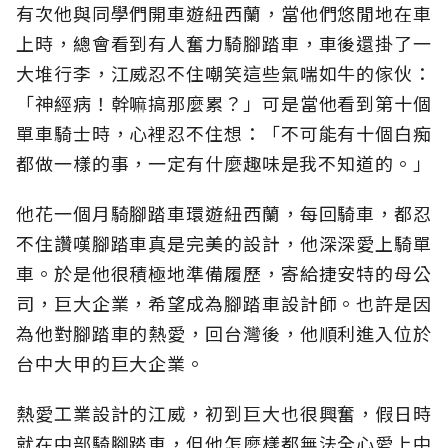
有次他與同學們開車遊紐西蘭，當他們悠閒地在車
上時，總會看到有人奮力騎腳踏車，車後還掛了一
大堆行李，江威忍不住嘲笑這些氣喘如牛的傢伙：
「神經病！幹嘛搞那麼累？」可是當他看到第十個
單車騎士時，心裡忍不住想：「不可能有十個白痴
都做一樣的事，一定有什麼趣味是我不知道的。」
他花一個月騎腳踏車環遊紐西蘭，每回騎車，都忍
不住讚嘆腳踏車真是完美的設計，他深深愛上騎單
車。於是他很積極地準備履歷，寄給捷安特的母公
司，巨大企業，希望成為腳踏車設計師。也許是因
為他對腳踏車的熱愛，回台灣後，他順利進入位於
台中大甲的巨大企業。
熱愛工業設計的江威，初到巨大也很興奮，假日時
就在中部騎腳踏車，但他怎麼樣都無法全心愛上中