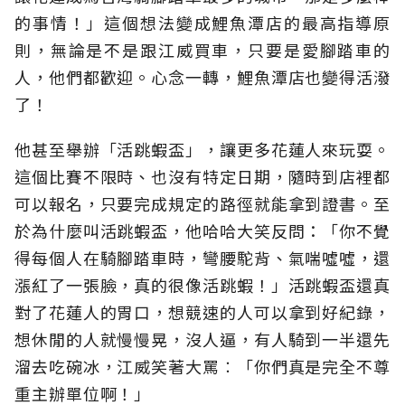
的事情！」這個想法變成鯉魚潭店的最高指導原
則，無論是不是跟江威買車，只要是愛腳踏車的
人，他們都歡迎。心念一轉，鯉魚潭店也變得活潑
了！
他甚至舉辦「活跳蝦盃」，讓更多花蓮人來玩耍。
這個比賽不限時、也沒有特定日期，隨時到店裡都
可以報名，只要完成規定的路徑就能拿到證書。至
於為什麼叫活跳蝦盃，他哈哈大笑反問：「你不覺
得每個人在騎腳踏車時，彎腰駝背、氣喘噓噓，還
漲紅了一張臉，真的很像活跳蝦！」活跳蝦盃還真
對了花蓮人的胃口，想競速的人可以拿到好紀錄，
想休閒的人就慢慢晃，沒人逼，有人騎到一半還先
溜去吃碗冰，江威笑著大罵︰「你們真是完全不尊
重主辦單位啊！」