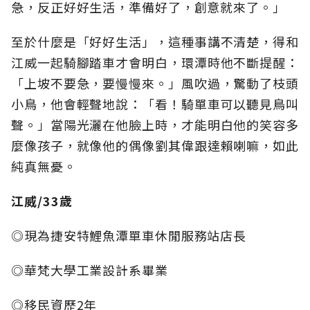
急，反正好好生活，準備好了，創意就來了。」
至於什麼是「好好生活」，這種事講不清楚，得和
江威一起騎腳踏車才會明白，環潭時他不斷提醒：
「上坡不要急，要慢慢來。」風吹過，驚動了枝頭
小鳥，他會輕聲地說：「看！騎單車可以聽見鳥叫
聲。」當陽光灑在他臉上時，才能明白他的笑容多
麼像孩子，就像他的偶像劉其偉跟達賴喇嘛，如此
純真無憂。
江威/33歲
◎現為捷安特鯉魚潭單車休閒服務站店長
◎華梵大學工業設計系畢業
◎移民資歷2年