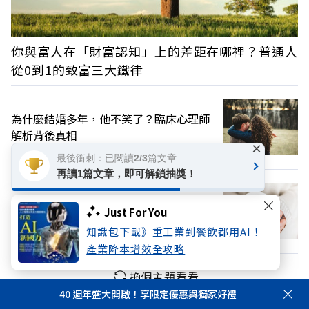
你與富人在「財富認知」上的差距在哪裡？普通人
從0到1的致富三大鐵律
為什麼結婚多年，他不笑了？臨床心理師
解析背後真相
×
最後衝刺：已閱讀2/3篇文章
再讀1篇文章，即可解鎖抽獎！
幸福不是成功結果，而是成功起點？ 「正
Just For You
向心理學」重大發現顛覆從前觀念
知識包下載》重工業到餐飲都用AI！
產業降本增效全攻略
換個主題看看
40 週年盛大開啟！享限定優惠與獨家好禮