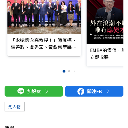
「永遠懷念高教授！」陳其邁、
張善政、盧秀燕、黃敏惠等縣市
EMBA的價值，
長發文弔唁高希均
立即收聽
加好友
關注FB
潮人物
熱門