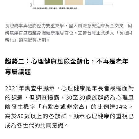
長照成本與通膨壓力雙重夾擊，國人風險意識迎來黃金交叉。財
務焦慮首度超越身體健康躍居首位，宣告台灣正式步入「長照財
務化」的關鍵轉折期。
趨勢二：心理健康風險全齡化，不再是老年
專屬議題
2021年調查中顯示，心理健康是年長者最需面對
的課題，但調查揭露，30至39歲族群認為心理風
險發生機率「有點高或非常高」的比例達24%，
高於50歲以上的各族群，顯示心理健康的重視已
成為各世代的共同意識。