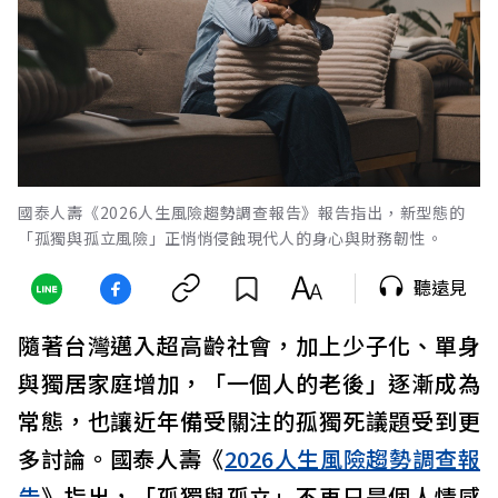
國泰人壽《2026人生風險趨勢調查報告》報告指出，新型態的
「孤獨與孤立風險」正悄悄侵蝕現代人的身心與財務韌性。
聽遠見
隨著台灣邁入超高齡社會，加上少子化、單身
與獨居家庭增加，「一個人的老後」逐漸成為
常態，也讓近年備受關注的孤獨死議題受到更
多討論。國泰人壽《
2026人生風險趨勢調查報
告
》指出，「孤獨與孤立」不再只是個人情感