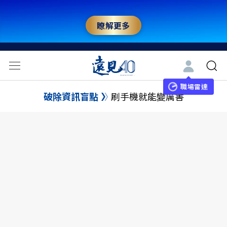
瞭解更多
職場雷達
破除資訊盲點
刷手機就能變厲害