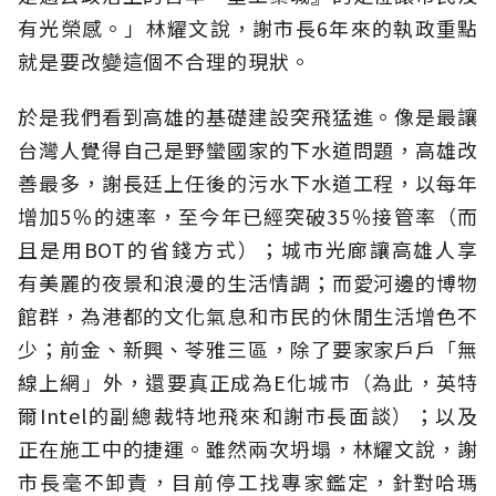
有光榮感。」林耀文說，謝市長6年來的執政重點
就是要改變這個不合理的現狀。
於是我們看到高雄的基礎建設突飛猛進。像是最讓
台灣人覺得自己是野蠻國家的下水道問題，高雄改
善最多，謝長廷上任後的污水下水道工程，以每年
增加5％的速率，至今年已經突破35％接管率（而
且是用BOT的省錢方式）；城市光廊讓高雄人享
有美麗的夜景和浪漫的生活情調；而愛河邊的博物
館群，為港都的文化氣息和市民的休閒生活增色不
少；前金、新興、苓雅三區，除了要家家戶戶「無
線上網」外，還要真正成為E化城市（為此，英特
爾Intel的副總裁特地飛來和謝市長面談）；以及
正在施工中的捷運。雖然兩次坍塌，林耀文說，謝
市長毫不卸責，目前停工找專家鑑定，針對哈瑪