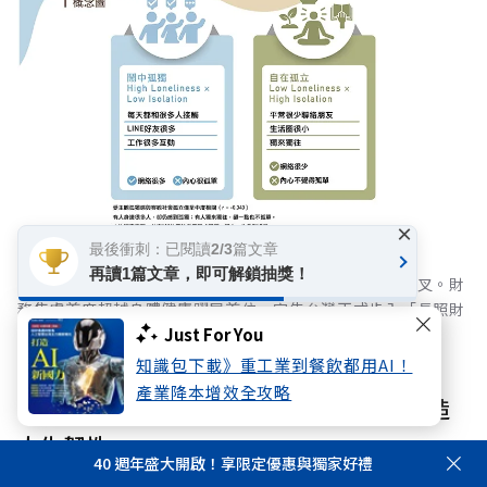
×
最後衝刺：已閱讀2/3篇文章
再讀1篇文章，即可解鎖抽獎！
長照成本與通膨壓力雙重夾擊，國人風險意識迎來黃金交叉。財
務焦慮首度超越身體健康躍居首位，宣告台灣正式步入「長照財
務化」的關鍵轉折期。
Just For You
知識包下載》重工業到餐飲都用AI！
產業降本增效全攻略
行動二：提前整合身心財與社會網絡，打造
人生韌性
40 週年盛大開啟！享限定優惠與獨家好禮