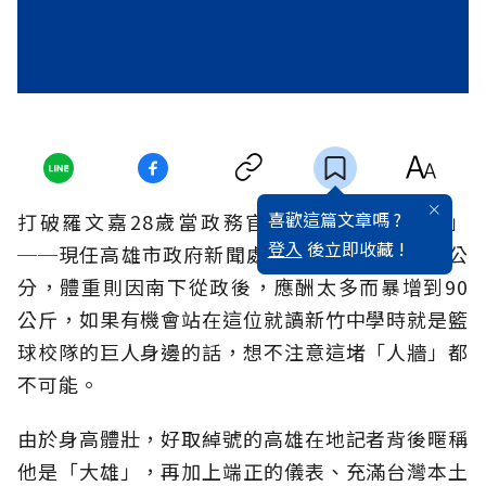
喜歡這篇文章嗎 ?
打破羅文嘉28歲當政務官紀錄的「政壇新銳」
登入
後立即收藏 !
──現任高雄市政府新聞處長林耀文，身高185公
分，體重則因南下從政後，應酬太多而暴增到90
公斤，如果有機會站在這位就讀新竹中學時就是籃
球校隊的巨人身邊的話，想不注意這堵「人牆」都
不可能。
由於身高體壯，好取綽號的高雄在地記者背後暱稱
他是「大雄」，再加上端正的儀表、充滿台灣本土