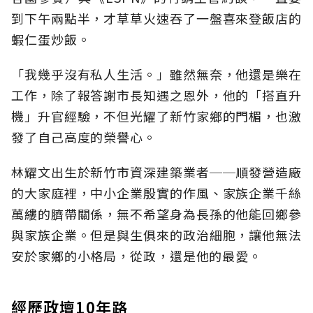
到下午兩點半，才草草火速吞了一盤喜來登飯店的
蝦仁蛋炒飯。
「我幾乎沒有私人生活。」雖然無奈，他還是樂在
工作，除了報答謝市長知遇之恩外，他的「搭直升
機」升官經驗，不但光耀了新竹家鄉的門楣，也激
發了自己高度的榮譽心。
林耀文出生於新竹市資深建築業者──順發營造廠
的大家庭裡，中小企業殷實的作風、家族企業千絲
萬縷的臍帶關係，無不希望身為長孫的他能回鄉參
與家族企業。但是與生俱來的政治細胞，讓他無法
安於家鄉的小格局，從政，還是他的最愛。
經歷政壇10年路