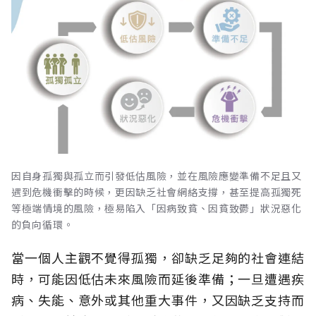
因自身孤獨與孤立而引發低估風險，並在風險應變準備不足且又
遇到危機衝擊的時候，更因缺乏社會網絡支撐，甚至提高孤獨死
等極端情境的風險，極易陷入「因病致貧、因貧致鬱」狀況惡化
的負向循環。
當一個人主觀不覺得孤獨，卻缺乏足夠的社會連結
時，可能因低估未來風險而延後準備；一旦遭遇疾
病、失能、意外或其他重大事件，又因缺乏支持而