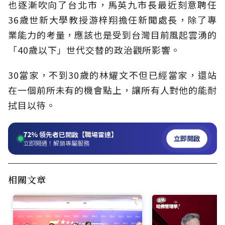
也逐漸吹向了台北市，馬英九市長最近刻意聘任
36歲世新大學教授游梓翔擔任新聞處長，除了專
業能力的考量，應該也是受到台灣目前風起雲湧的
「40歲以下」世代交替的政治觀所影響。
30當家，不到30歲的林耀文不但已經當家，還站
在一個前所未有的機會點上，讓所有人對他的能耐
拭目以待。
72%
領先者已開啟【職場雷達】
立即開啟
立即開通！解鎖專屬服務
相關文章