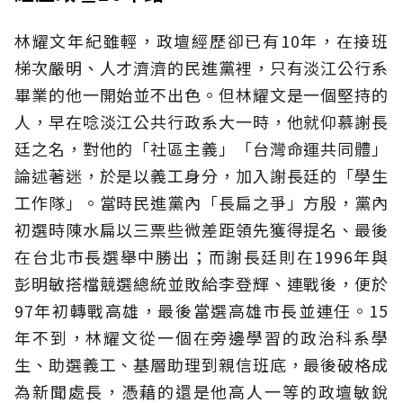
林耀文年紀雖輕，政壇經歷卻已有10年，在接班
梯次嚴明、人才濟濟的民進黨裡，只有淡江公行系
畢業的他一開始並不出色。但林耀文是一個堅持的
人，早在唸淡江公共行政系大一時，他就仰慕謝長
廷之名，對他的「社區主義」「台灣命運共同體」
論述著迷，於是以義工身分，加入謝長廷的「學生
工作隊」。當時民進黨內「長扁之爭」方殷，黨內
初選時陳水扁以三票些微差距領先獲得提名、最後
在台北市長選舉中勝出；而謝長廷則在1996年與
彭明敏搭檔競選總統並敗給李登輝、連戰後，便於
97年初轉戰高雄，最後當選高雄市長並連任。15
年不到，林耀文從一個在旁邊學習的政治科系學
生、助選義工、基層助理到親信班底，最後破格成
為新聞處長，憑藉的還是他高人一等的政壇敏銳