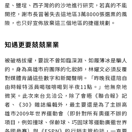
星、鹽埕、西子灣的的沙地進行研究，若真的不能
開挖，謝市長冒著失去這地區3萬8000張選票的風
險，也只好宣佈放棄這三個地區的捷運規劃。
知遇更要兢兢業業
被破格拔擢，要說不曾如臨深淵、如履薄冰是騙人
的。身為高雄市府團隊的化妝師，林耀文必須反覆
對媒體背誦這些數字和新聞聲明。「昨晚我還陪自
由時報特派員喝咖啡喝到半夜11點。」他無奈地
微笑。此次來台北洽公，除了會晤《聯合報》記
者、《30》雜誌編輯外，最主要還是為了主辦高
雄市2009年世界運動會（即針對所有奧運不辦的
項目，例如撞球、保齡球、巧固球等運動廣邀世界
各國參賽）與《ESPN》的行銷主管約談，一直要